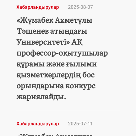
Хабарландырулар
2025-08-07
«Жұмабек Ахметұлы
Тәшенев атындағы
Университеті» АҚ
профессор-оқытушылар
құрамы және ғылыми
қызметкерлердің бос
орындарына конкурс
жариялайды.
Хабарландырулар
2025-07-11