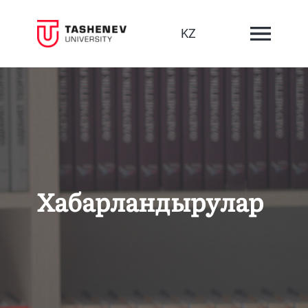
KZ
Хабарландырулар