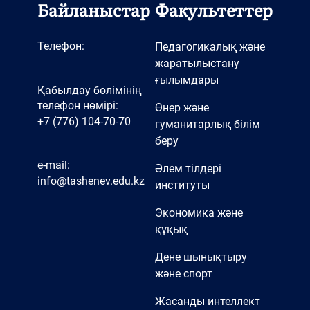
Байланыстар
Факультеттер
Телефон:
Педагогикалық және
жаратылыстану
ғылымдары
Қабылдау бөлімінің
телефон нөмірі:
Өнер және
+7 (776) 104-70-70
гуманитарлық білім
беру
e-mail:
Әлем тілдері
info@tashenev.edu.kz
институты
Экономика және
құқық
Дене шынықтыру
және спорт
Жасанды интеллект