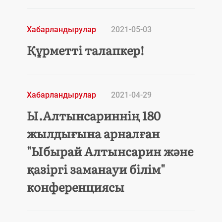
Хабарландырулар
2021-05-03
Құрметті талапкер!
Хабарландырулар
2021-04-29
Ы.Алтынсариннің 180
жылдығына арналған
"Ыбырай Алтынсарин және
қазіргі заманауи білім"
конференциясы