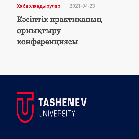
Хабарландырулар
2021-04-23
Кәсіптік практиканың
орнықтыру
конференциясы