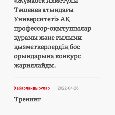
«Жұмабек Ахметұлы
Тәшенев атындағы
Университеті» АҚ
профессор-оқытушылар
құрамы және ғылыми
қызметкерлердің бос
орындарына конкурс
жариялайды.
Хабарландырулар
2022-04-26
Тренинг