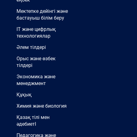
Мектепке дейінгі және
бастауыш білім беру
IT және цифрлық
технологиялар
Әлем тілдері
Орыс және өзбек
тілдері
Экономика және
менеджмент
Құқық
Химия және биология
Қазақ тілі мен
әдебиетІ
Педагогика және