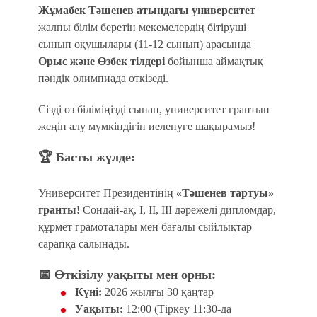
Жұмабек Тәшенев атындағы университет
жалпы білім беретін мекемелердің бітіруші
сынып оқушылары (11-12 сынып) арасында
Орыс және Өзбек тілдері
бойынша аймақтық
пәндік олимпиада өткізеді.
Сізді өз біліміңізді сынап, университет грантын
жеңіп алу мүмкіндігін иеленуге шақырамыз!
🏆
Басты жүлде:
Университет Президентінің
«Тәшенев тартуы»
гранты!
Сондай-ақ, І, ІІ, ІІІ дәрежелі дипломдар,
құрмет грамоталары мен бағалы сыйлықтар
сарапқа салынады.
📅
Өткізілу уақыты мен орны:
Күні:
2026 жылғы 30 қаңтар
Уақыты:
12:00 (Тіркеу 11:30-да