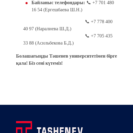
Байланыс телефондары:
📞
+7 701 480
16 54 (Ергешбаева Ш.Н.)
📞
+7 778 400
40 97 (Наралиева Ш.Д.)
📞
+7 705 435
33 88 (Асильбекова Б.Д.)
Болашағыңды Тәшенев университетімен бірге
қала! Біз сені күтеміз!