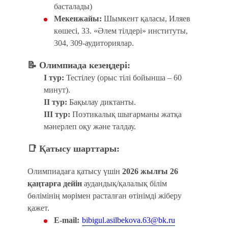
басталады)
Мекенжайы:
Шымкент қаласы, Иляев
көшесі, 33. «Әлем тілдері» институты,
304, 309-аудиториялар.
📝
Олимпиада кезеңдері:
I тур:
Тестілеу (орыс тілі бойынша – 60
минут).
II тур:
Бақылау диктанты.
III тур:
Поэтикалық шығарманы жатқа
мәнерлеп оқу және талдау.
📑
Қатысу шарттары:
Олимпиадаға қатысу үшін
2026 жылғы 26
қаңтарға дейін
аудандық/қалалық білім
бөлімінің мөрімен расталған өтінімді жіберу
қажет.
E-mail:
bibigul.asilbekova.63@bk.ru