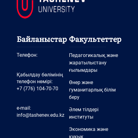
Байланыстар
Факультеттер
Телефон:
Педагогикалық және
жаратылыстану
ғылымдары
Қабылдау бөлімінің
телефон нөмірі:
Өнер және
+7 (776) 104-70-70
гуманитарлық білім
беру
e-mail:
Әлем тілдері
info@tashenev.edu.kz
институты
Экономика және
құқық