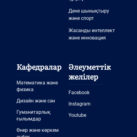
Дене шынықтыру
және спорт
Жасанды интеллект
және инновация
Кафедралар
Әлеуметтік
желілер
Математика және
физика
Facebook
Дизайн және сән
Instagram
Гуманитарлық
Youtube
ғылымдар
Өнер және көркем
еңбек