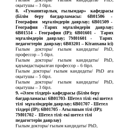
оқытушы – 3 бірл.
8. «Гуманитарлық ғылымдар» кафедрасы
(Білім беру бағдарламасы:
6B01506 -
География мұғалімдерін даярлау; 6B01509 -
География -Тарих мұғалімдерін даярлау;
6B01514 - География (IP); 6B01601 - Тарих
мұғалімдерін даярлау; 7М01601 - Тарих
педагогтерін даярлау; 6В03201 – Кітапхана ісі
)
Ғылым докторы/ ғылым кандидаты/ PhD,
профессор – 5 бірл.
Ғылым докторы/ ғылым кандидаты/ PhD,
қауымдастырылған профессор – 6 бірл.
Ғылым докторы/ ғылым кандидаты/ PhD аға
оқытушы – 5 бірл.
Ғылым докторы/ ғылым кандидаты/ PhD,
оқытушы – 3 бірл.
9. «Әлем тілдері» кафедрасы
(Білім беру
бағдарламасы:
6В01703- Шетел тілі: екі шетел
тілі мұғалімдерін даярлау; 6B01707 - Шетел
тілдері (IP); 6B01705 - Ағылшын тілі (IP);
7М01702 - Шетел тілі: екі шетел тілі
педагогтерін даярлау
)
Ғылым докторы/ ғылым кандидаты/ PhD,