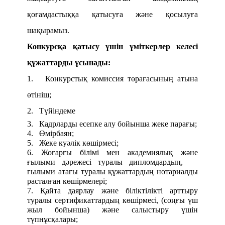
қоғамдастыққа қатысуға және қосылуға
шақырамыз.
Конкурсқа қатысу үшін үміткерлер келесі
құжаттарды ұсынады:
1. Конкурстық комиссия төрағасының атына
өтініш;
2. Түйіндеме
3. Кадрларды есепке алу бойынша жеке парағы;
4. Өмірбаян;
5. Жеке куәлік көшірмесі;
6. Жоғарғы білімі мен академиялық және
ғылыми дәрежесі туралы дипломдардың,
ғылыми атағы туралы құжаттардың нотариалды
расталған көшірмелері;
7. Қайта даярлау және біліктілікті арттыру
туралы сертификаттардың көшірмесі, (соңғы үш
жыл бойынша) және салыстыру үшін
түпнұсқалары;