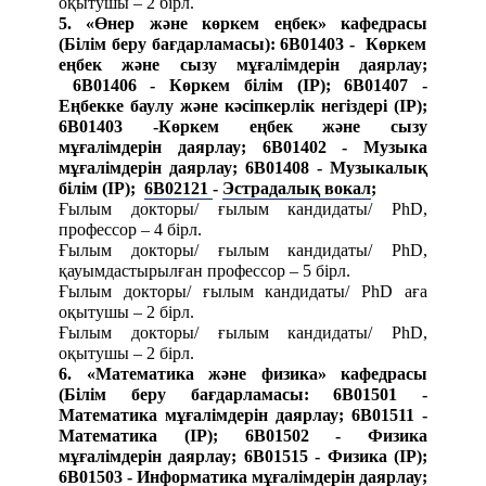
оқытушы – 2 бірл.
5. «Өнер және көркем еңбек» кафедрасы
(Білім беру бағдарламасы):
6В01403 - Көркем
еңбек және сызу мұғалімдерін даярлау;
6B01406 - Көркем білім (IP); 6B01407 -
Еңбекке баулу және кәсіпкерлік негіздері (IP);
6В01403 -Көркем еңбек және сызу
мұғалімдерін даярлау; 6В01402 - Музыка
мұғалімдерін даярлау; 6B01408 - Музыкалық
білім (IP);
6B02121
-
Эстрадалық
вокал
;
Ғылым докторы/ ғылым кандидаты/ PhD,
профессор – 4 бірл.
Ғылым докторы/ ғылым кандидаты/ PhD,
қауымдастырылған профессор – 5 бірл.
Ғылым докторы/ ғылым кандидаты/ PhD аға
оқытушы – 2 бірл.
Ғылым докторы/ ғылым кандидаты/ PhD,
оқытушы – 2 бірл.
6.
«Математика және физика» кафедрасы
(Білім беру бағдарламасы:
6B01501 -
Математика мұғалімдерін даярлау;
6B01511 -
Математика (IP); 6B01502 - Физика
мұғалімдерін даярлау; 6B01515 - Физика (IP);
6В01503 - Информатика мұғалімдерін даярлау;