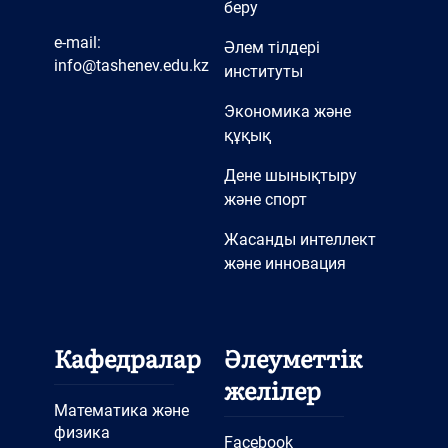
беру
e-mail:
Әлем тілдері
info@tashenev.edu.kz
институты
Экономика және
құқық
Дене шынықтыру
және спорт
Жасанды интеллект
және инновация
Кафедралар
Әлеуметтік
желілер
Математика және
физика
Facebook