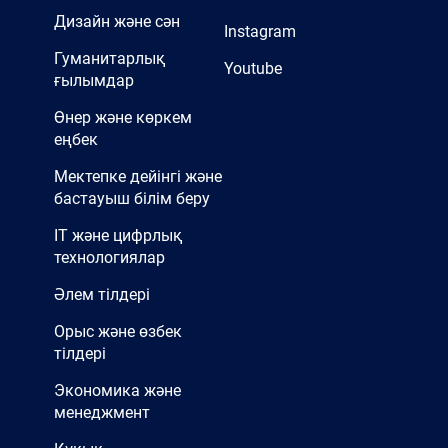
Дизайн және сән
Instagram
Гуманитарлық
Youtube
ғылымдар
Өнер және көркем
еңбек
Мектепке дейінгі және
бастауыш білім беру
IT және цифрлық
технологиялар
Әлем тілдері
Орыс және өзбек
тілдері
Экономика және
менеджмент