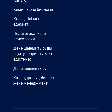
Құқық
Химия және биология
Қазақ тілі мен
әдебиетІ
Педагогика және
психология
Дене шынықтыруды
оқыту теориясы мен
әдістемесі
Дене шынықтыру
Халықаралық бизнес
және менеджмент