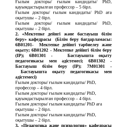
Ғылым докторы/ ғылым кандидаты/ PhD
,
қауымдастырылған профессор – 5 бірл.
Ғылым докторы/ ғылым кандидаты/ PhD
аға
оқытушы – 2 бірл.
Ғылым докторы/ ғылым кандидаты/ PhD
,
оқытушы – 2 бірл.
2. «Мектепке дейнгі және бастауыш білім
беру» кафедрасы (Білім беру бағдарламасы:
6В01201-
Мектепке дейінгі тәрбиелеу және
оқыту;
6B01202 - Мектепке дейінгі білім беру
(IP); 6В01301 -
Бастауышта оқыту
педагогикасы мен әдістемесі;
6B01302 -
Бастауыш білім беру (IP); 7М01301 -
Бастауышта оқыту педагогикасы мен
әдістемесі
)
Ғылым докторы/ ғылым кандидаты/ PhD,
профессор – 4 бірл.
Ғылым докторы/ ғылым кандидаты/ PhD,
қауымдастырылған профессор – 4 бірл.
Ғылым докторы/ ғылым кандидаты/ PhD аға
оқытушы – 2 бірл.
Ғылым докторы/ ғылым кандидаты/ PhD,
оқытушы – 2 бірл.
3. «Педагогика және психология» кафедрасы