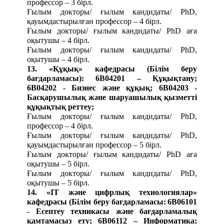
профессор – 3 бірл.
Ғылым докторы/ ғылым кандидаты/ PhD,
қауымдастырылған профессор – 4 бірл.
Ғылым докторы/ ғылым кандидаты/ PhD аға
оқытушы – 4 бірл.
Ғылым докторы/ ғылым кандидаты/ PhD,
оқытушы – 4 бірл.
13. «Құқық» кафедрасы
(Білім беру
бағдарламасы):
6В04201 – Құқықтану;
6B04202 - Бизнес және құқық; 6B04203 -
Басқарушылық және шаруашылық қызметті
құқықтық реттеу;
Ғылым докторы/ ғылым кандидаты/ PhD,
профессор – 4 бірл.
Ғылым докторы/ ғылым кандидаты/ PhD,
қауымдастырылған профессор – 5 бірл.
Ғылым докторы/ ғылым кандидаты/ PhD аға
оқытушы – 5 бірл.
Ғылым докторы/ ғылым кандидаты/ PhD,
оқытушы – 5 бірл.
14.
«IT және цифрлық технологиялар»
кафедрасы (Білім беру бағдарламасы:
6В06101
- Есептеу техникасы және бағдарламалық
қамтамасыз ету; 6В06112 – Информатика;