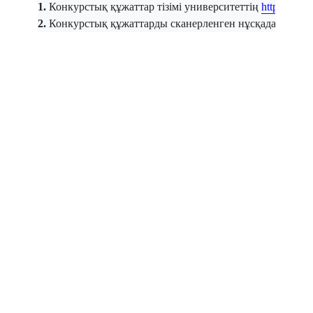
1.
 Конкурстық құжаттар тізімі университеттің 
https://tash
2.
 Конкурстық құжаттарды сканерленген нұсқада 
info@t