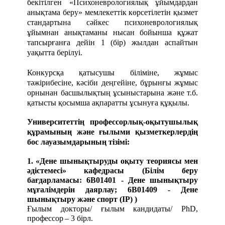
бекітілген «Психоневрологиялық ұйымдардан
анықтама беру» мемлекеттік көрсетілетін қызмет
стандартына сәйкес психоневрологиялық
ұйымнан анықтаманы нысан бойынша құжат
тапсырғанға дейін 1 (бір) жылдан аспайтын
уақытта берілуі.
Конкурсқа қатысушы біліміне, жұмыс
тәжірибесіне, кәсіби деңгейіне, бұрынғы жұмыс
орнынан басшылықтың ұсыныстарына және т.б.
қатысты қосымша ақпаратты ұсынуға құқылы.
Университеттің профессорлық-оқытушылық
құрамының және ғылыми қызметкерлердің
бос лауазымдарының тізімі:
1.
«Дене шынықтыруды оқыту теориясы мен
әдістемесі» кафедрасы (Білім беру
бағдарламасы:
6B01401 - Дене шынықтыру
мұғалімдерін даярлау; 6B01409 - Дене
шынықтыру және спорт (IP)
)
Ғылым докторы/ ғылым кандидаты/ PhD,
профессор
– 3 бірл.