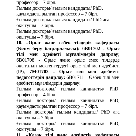
профессор – 7 бірл.
Ғылым докторы/ ғылым кандидаты/ PhD,
қауымдастырылған профессор – 7 бірл.
Ғылым докторы/ ғылым кандидаты/ PhD аға
оқытушы – 7 бірл.
Ғылым докторы/ ғылым кандидаты/ PhD,
оқытушы – 7 бірл.
10.
«Орыс және өзбек тілдері» кафедрасы
(Білім беру бағдарламасы):
6В01702 - Орыс
тілі мен әдебиеті мұғалімдерін даярлау;
6B01708 - Орыс және орыс емес тілдерде
оқытатын мектептердегі орыс тілі мен әдебиеті
(IP);
7М01702 - Орыс тілі мен әдебиеті
педагогтерін даярлау;
6B01711 - Өзбек тілі мен
әдебиеті мұғалімдерін даярлау;
Ғылым докторы/ ғылым кандидаты/ PhD,
профессор – 4 бірл.
Ғылым докторы/ ғылым кандидаты/ PhD,
қауымдастырылған профессор – 7 бірл.
Ғылым докторы/ ғылым кандидаты/ PhD аға
оқытушы – 7 бірл.
Ғылым докторы/ ғылым кандидаты/ PhD,
оқытушы – 7 бірл.
11.
«Қазақ тілі және әдебиеті» кафедрасы