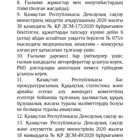
8. Ғылыми жұмыстар мен өнертабыстардың
тізімі (болған жағдайда);
9. Қазақстан Республикасы Денсаулық сақтау
министрінің міндетін атқарушының 2020 жылғы
30 қазандағы № ҚР ДСМ-175/2020 бұйрығымен
бекітілген, құжаттарды тапсыру күніне дейін 6
(алты) айдан аспайтын уақытта берілген № 075/е
нысандағы медициналық анықтама – конкурсқа
алғаш рет қатысатын тұлғалар үшін;
10. Ғылыми
дәрежесі
бар
үміткерлер
үшін:
ғылым
кандидаты
авто
рефераттар
ұсынуы
керек,
PhD
докторлары аннотация
немесе
түйіндеме
ұсынуы керек
.
11. Қазақстан Республикасы Бас
прокуратурасының Құқықтық статистика және
арнайы есепке алу жөніндегі комитетінің
есептері бойынша тұлғаның қылмыстық құқық
бұзушылық жасауы туралы мәліметтердің болуы
не болмауы туралы анықтама;
12. Қазақстан Республикасы Денсаулық сақтау және әл
13. Қазақстан Республикасы Денсаулық сақтау
және әлеуметтік даму министрінің 2020 жылғы
18 мамырдағы № ҚР ДСМ-49/2020 бұйрығымен