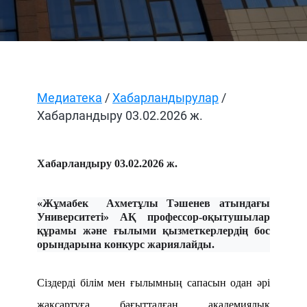
Медиатека
/
Хабарландырулар
/
Хабарландыру 03.02.2026 ж.
Хабарландыру 03.02.2026 ж.
«Жұмабек Ахметұлы Тәшенев атындағы
Университеті» АҚ профессор-оқытушылар
құрамы және ғылыми қызметкерлердің бос
орындарына конкурс жариялайды.
Сіздерді білім мен ғылымның сапасын одан әрі
жақсартуға бағытталған академиялық