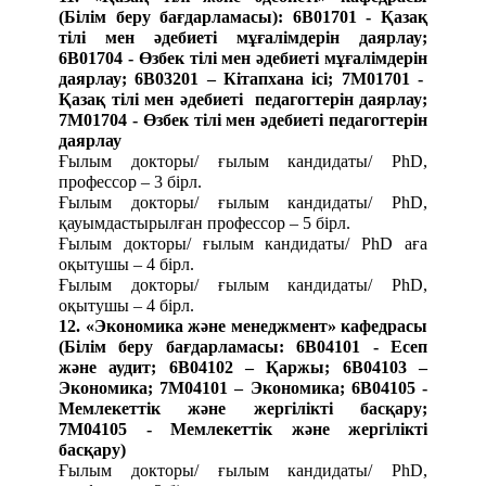
(Білім беру бағдарламасы):
6В01701 - Қазақ
тілі мен әдебиеті мұғалімдерін даярлау;
6В01704 - Өзбек тілі мен әдебиеті мұғалімдерін
даярлау; 6В03201 – Кітапхана ісі; 7М01701 -
Қазақ тілі мен әдебиеті педагогтерін даярлау;
7М01704 - Өзбек тілі мен әдебиеті педагогтерін
даярлау
Ғылым докторы/ ғылым кандидаты/ PhD,
профессор – 3 бірл.
Ғылым докторы/ ғылым кандидаты/ PhD,
қауымдастырылған профессор – 5 бірл.
Ғылым докторы/ ғылым кандидаты/ PhD аға
оқытушы – 4 бірл.
Ғылым докторы/ ғылым кандидаты/ PhD,
оқытушы – 4 бірл.
12.
«Экономика және менеджмент» кафедрасы
(Білім беру бағдарламасы:
6В04101 - Есеп
және аудит; 6В04102 – Қаржы; 6В04103 –
Экономика; 7М04101 – Экономика;
6B04105 -
Мемлекеттік және жергілікті басқару;
7М04105 - Мемлекеттік және жергілікті
басқару)
Ғылым докторы/ ғылым кандидаты/ PhD,