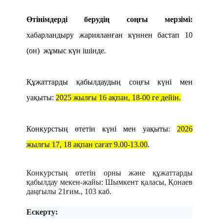
Өтінімдерді берудің соңғы мерзімі:
хабарландыру жарияланған күннен бастап 10
(он) жұмыс күн ішінде.
Құжаттарды қабылдаудың соңғы күні мен
уақыты:
2025 жылғы 16 ақпан, 18-00 ге дейін.
Конкурстың өтетін күні мен уақыты:
2026
жылғы 17, 18 ақпан сағат 9.00-13.00
.
Конкурстың өтетін орны және құжаттарды
қабылдау мекен-жайы: Шымкент қаласы, Қонаев
даңғылы 21ғим., 103 каб.
Ескерту: