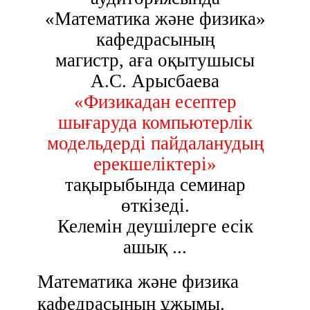
«Математика және физика»
кафедрасының
магистр, аға оқытушысы
А.С. Арысбаева
«Физикадан есептер
шығаруда компьютерлік
модельдерді пайдаланудың
ерекшеліктері»
тақырыбында семинар
өткізеді.
Келемін деушілерге есік
ашық ...
Математика және физика
кафедрасының ұжымы.