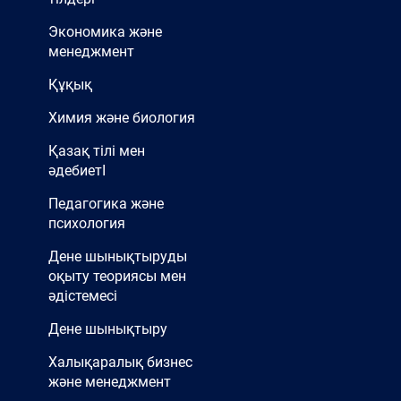
Экономика және
менеджмент
Құқық
Химия және биология
Қазақ тілі мен
әдебиетІ
Педагогика және
психология
Дене шынықтыруды
оқыту теориясы мен
әдістемесі
Дене шынықтыру
Халықаралық бизнес
және менеджмент