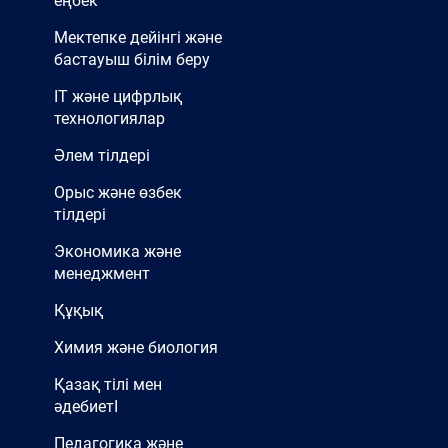
еңбек
Мектепке дейінгі және
бастауыш білім беру
IT және цифрлық
технологиялар
Әлем тілдері
Орыс және өзбек
тілдері
Экономика және
менеджмент
Құқық
Химия және биология
Қазақ тілі мен
әдебиетІ
Педагогика және