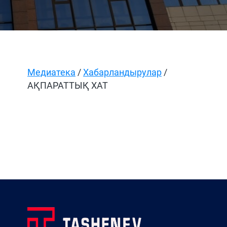
Медиатека
/
Хабарландырулар
/
АҚПАРАТТЫҚ ХАТ