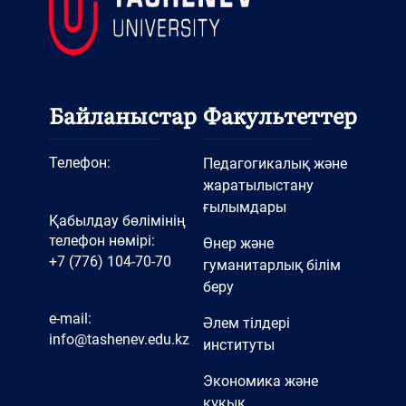
Байланыстар
Факультеттер
Телефон:
Педагогикалық және
жаратылыстану
ғылымдары
Қабылдау бөлімінің
телефон нөмірі:
Өнер және
+7 (776) 104-70-70
гуманитарлық білім
беру
e-mail:
Әлем тілдері
info@tashenev.edu.kz
институты
Экономика және
құқық