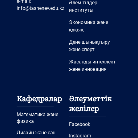
e-mail:
Әлем тілдері
info@tashenev.edu.kz
институты
Экономика және
құқық
Дене шынықтыру
және спорт
Жасанды интеллект
және инновация
Кафедралар
Әлеуметтік
желілер
Математика және
физика
Facebook
Дизайн және сән
Instagram