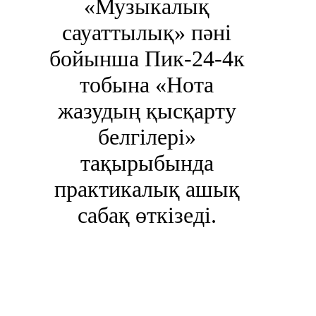
«Музыкалық
сауаттылық» пәні
бойынша Пик-24-4к
тобына «Нота
жазудың қысқарту
белгілері»
тақырыбында
практикалық ашық
сабақ өткізеді.