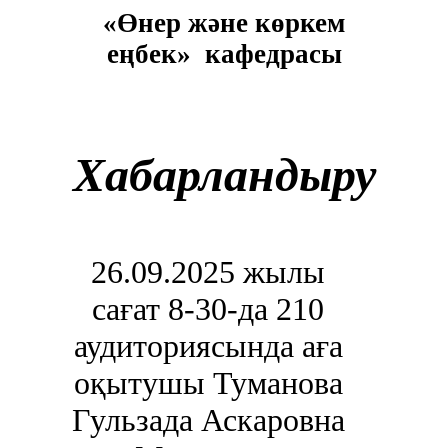
«Өнер және көркем
еңбек» кафедрасы
Хабарландыру
26.09
.2025 жылы
сағат
8
-
30
-да
2
10
аудиториясында аға
оқытушы Туманова
Гульзада Аскаровна