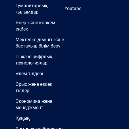
Гуманитарлық
Youtube
ғылымдар
Өнер және көркем
еңбек
Мектепке дейінгі және
бастауыш білім беру
IT және цифрлық
технологиялар
Әлем тілдері
Орыс және өзбек
тілдері
Экономика және
менеджмент
Құқық
Химия және биология