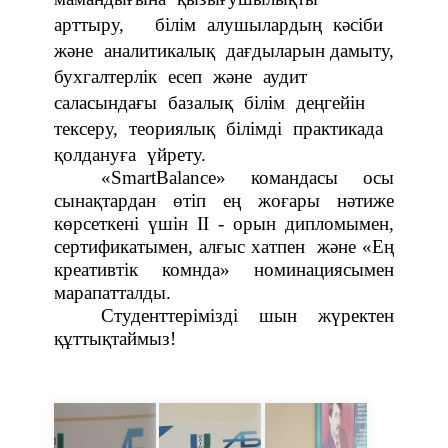
арттыру, білім алушылардың кәсіби
және аналитикалық дағдыларын дамыту,
бухгалтерлік есеп және аудит
саласындағы базалық білім деңгейін
тексеру, теориялық білімді практикада
қолдануға үйрету.
«SmartBalance» командасы осы
сынақтардан өтіп ең жоғары нәтиже
көрсеткені үшін II - орын дипломымен,
сертификатымен, алғыс хатпен және «Ең
креативтік комнда» номинациясымен
марапатталды.
Студенттерімізді шын жүректен
құттықтаймыз!