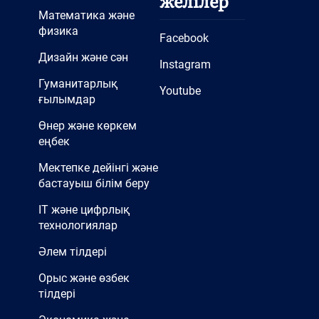
желілер
Математика және
физика
Facebook
Дизайн және сән
Instagram
Гуманитарлық
Youtube
ғылымдар
Өнер және көркем
еңбек
Мектепке дейінгі және
бастауыш білім беру
IT және цифрлық
технологиялар
Әлем тілдері
Орыс және өзбек
тілдері