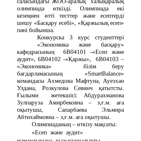
саласындағы ЖОО-аралық халықаралық
олимпиада өткізді.
Олимпиада екі
кезеңнен өтті тесттер және есептерді
шешу «Басқару есебі», «Қаржылық есеп»
пәні бойынша.
Конкурска 3 курс студенттері
«Экономика және басқару»
кафедрасының 6В04101 -«Есеп және
аудит», 6В04102 -«Қаржы», 6В04103 –
«Экономика» білім беру
бағдарламасының «SmartBalance»
командасы Ахмедова Мафтуна, Ауезхан
Улдана, Розкулова Севинч қатытсты.
Ғылыми жетекшісі: Абдурахманова
Зулпаруза Амирбековна – э,ғ.м. аға
оқытушы, Сапарбаева Эльмира
Абтихаймовна – э,ғ.м. аға оқытушы.
Олимпиаданың – өткізу мақсаты:
«Есеп және аудит»
мамандығына қызығушылықты