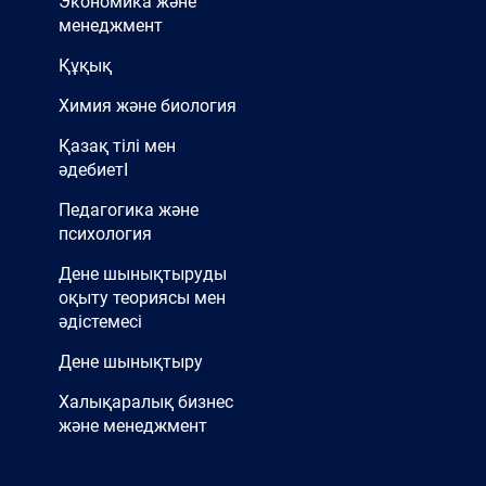
Экономика және
менеджмент
Құқық
Химия және биология
Қазақ тілі мен
әдебиетІ
Педагогика және
психология
Дене шынықтыруды
оқыту теориясы мен
әдістемесі
Дене шынықтыру
Халықаралық бизнес
және менеджмент