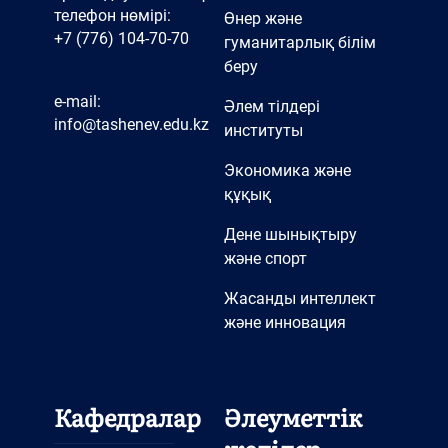
телефон нөмірі:
Өнер және
+7 (776) 104-70-70
гуманитарлық білім
беру
e-mail:
Әлем тілдері
info@tashenev.edu.kz
институты
Экономика және
құқық
Дене шынықтыру
және спорт
Жасанды интеллект
және инновация
Кафедралар
Әлеуметтік