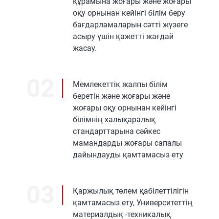
құрамына жоғары және жоғары
оқу орнынан кейінгі білім беру
бағдарламаларын сәтті жүзеге
асыру үшін қажетті жағдай
жасау.
02
Мемлекеттік жалпы білім
беретін және жоғары және
жоғары оқу орнынан кейінгі
білімнің халықаралық
стандарттарына сәйкес
мамандарды жоғары сапалы
дайындауды қамтамасыз ету
03
Қаржылық төлем қабілеттілігін
қамтамасыз ету, Университеттің
материалдық -техникалық