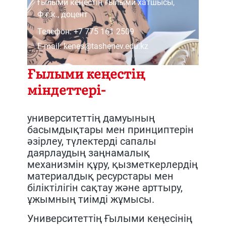
Ғылыми кеңестің ғылыми хатшысы,
Ф.ғ.к., доцент
Телефон: +7 775 161 2509
Е-mail: kenes@tashenev.edu.kz
Ғылыми кеңестің
міндеттері-
университеттің дамуының
басымдықтары мен принциптерін
әзірлеу, түлектерді сапалы
даярлаудың заңнамалық
механизмін құру, қызметкерлердің
материалдық ресурстары мен
біліктілігін сақтау және арттыру,
ұжымның тиімді жұмысы.
Университеттің Ғылыми кеңесінің