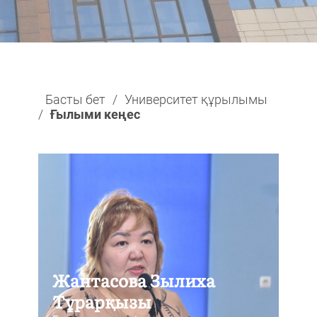
Басты бет
/
Университет құрылымы
/
Ғылыми кеңес
Жантасова Зылиха
Тұрарқызы