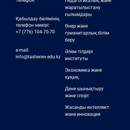
Телефон:
Педагогикалық және
жаратылыстану
ғылымдары
Қабылдау бөлімінің
телефон нөмірі:
Өнер және
+7 (776) 104-70-70
гуманитарлық білім
беру
e-mail:
Әлем тілдері
info@tashenev.edu.kz
институты
Экономика және
құқық
Дене шынықтыру
және спорт
Жасанды интеллект
және инновация