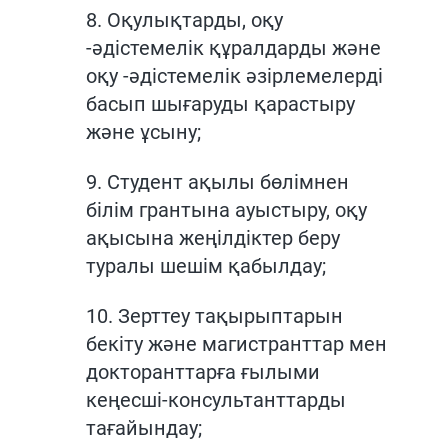
8. Оқулықтарды, оқу
-әдістемелік құралдарды және
оқу -әдістемелік әзірлемелерді
басып шығаруды қарастыру
және ұсыну;
9. Студент ақылы бөлімнен
білім грантына ауыстыру, оқу
ақысына жеңілдіктер беру
туралы шешім қабылдау;
10. Зерттеу тақырыптарын
бекіту және магистранттар мен
докторанттарға ғылыми
кеңесші-консультанттарды
тағайындау;