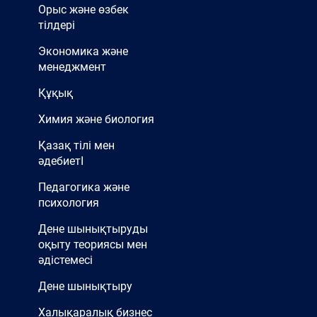
Орыс және өзбек
тілдері
Экономика және
менеджмент
Құқық
Химия және биология
Қазақ тілі мен
әдебиетІ
Педагогика және
психология
Дене шынықтыруды
оқыту теориясы мен
әдістемесі
Дене шынықтыру
Халықаралық бизнес