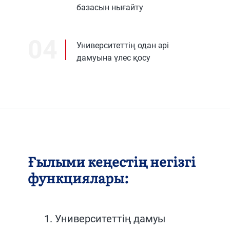
базасын нығайту
04
Университеттің одан әрі
дамуына үлес қосу
Ғылыми кеңестің негізгі
функциялары:
1. Университеттің дамуы