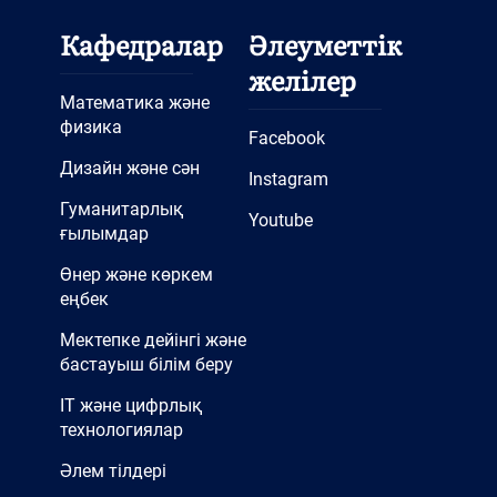
Кафедралар
Әлеуметтік
желілер
Математика және
физика
Facebook
Дизайн және сән
Instagram
Гуманитарлық
Youtube
ғылымдар
Өнер және көркем
еңбек
Мектепке дейінгі және
бастауыш білім беру
IT және цифрлық
технологиялар
Әлем тілдері