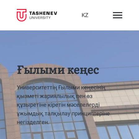
KZ
Ғылыми кеңеc
Университеттің Ғылыми кеңесінің
қызметі жариялылық пен өз
құзыретіне кіретін мәселелерді
ұжымдық талқылау принциптеріне
негізделген.