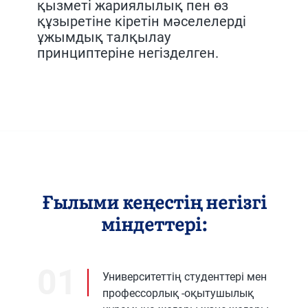
қызметі жариялылық пен өз
құзыретіне кіретін мәселелерді
ұжымдық талқылау
принциптеріне негізделген.
Ғылыми кеңестің негізгі
міндеттері:
01
Университеттің студенттері мен
профессорлық -оқытушылық