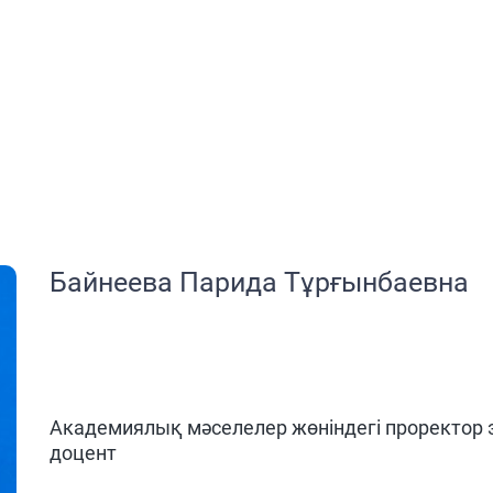
Байнеева Парида Тұрғынбаевна
Академиялық мәселелер жөніндегі проректо
доцент