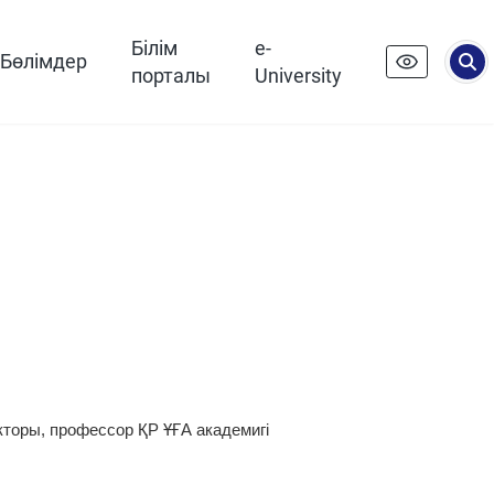
Білім
e-
Бөлімдер
порталы
University
торы, профессор ҚР ҰҒА академигі