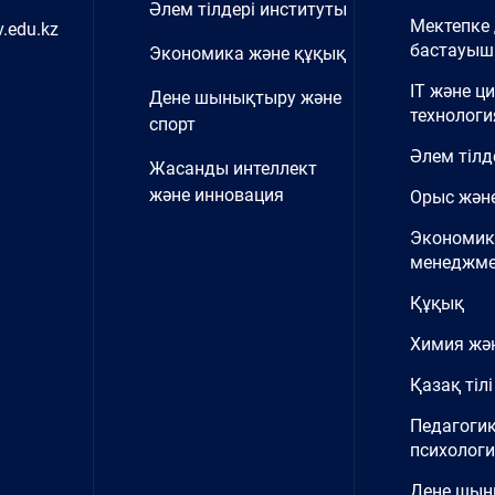
Әлем тілдері институты
Мектепке 
.edu.kz
бастауыш 
Экономика және құқық
IT және ц
Дене шынықтыру және
технологи
спорт
Әлем тілд
Жасанды интеллект
және инновация
Орыс және
Экономик
менеджме
Құқық
Химия жә
Қазақ тілі
Педагоги
психолог
Дене шы