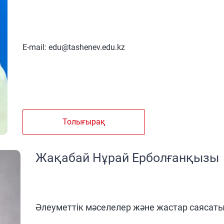
E-mail: edu@tashenev.edu.kz
Толығырақ
Жақабай Нұрай Ерболғанқызы
Әлеуметтік мәселелер және жастар саясаты