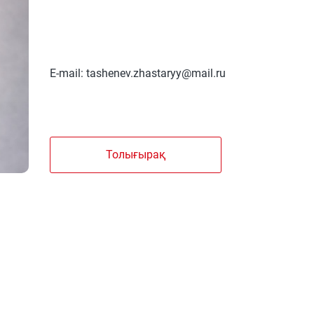
E-mail: tashenev.zhastaryy@mail.ru
Толығырақ