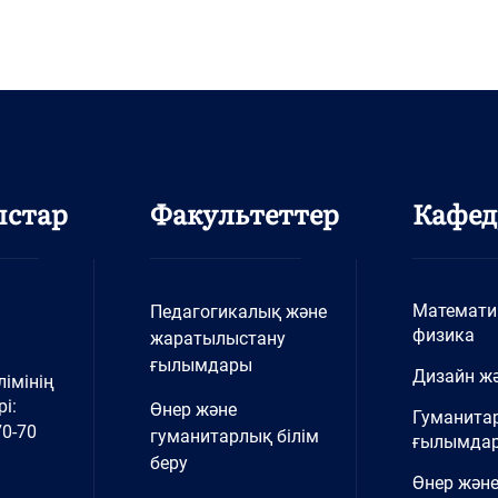
ыстар
Факультеттер
Кафед
Математи
Педагогикалық және
физика
жаратылыстану
ғылымдары
Дизайн жә
імінің
і:
Өнер және
Гуманита
70-70
гуманитарлық білім
ғылымда
беру
Өнер және