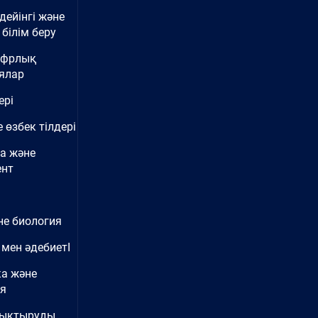
дейінгі және
білім беру
ифрлық
ялар
ері
 өзбек тілдері
а және
нт
не биология
 мен әдебиетІ
ка және
ия
нықтыруды