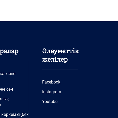
ралар
Әлеуметтік
желілер
ка және
Facebook
не сән
Instagram
рлық
Youtube
р
 көркем еңбек