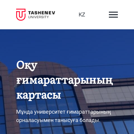
KZ
Оқу
ғимараттарының
картасы
Мұнда университет ғимараттарының
орналасуымен танысуға болады.