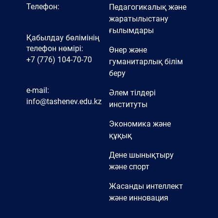
Телефон:
Педагогикалық және
жаратылыстану
ғылымдары
Қабылдау бөлімінің
телефон нөмірі:
Өнер және
+7 (776) 104-70-70
гуманитарлық білім
беру
e-mail:
Әлем тілдері
info@tashenev.edu.kz
институты
Экономика және
құқық
Дене шынықтыру
және спорт
Жасанды интеллект
және инновация