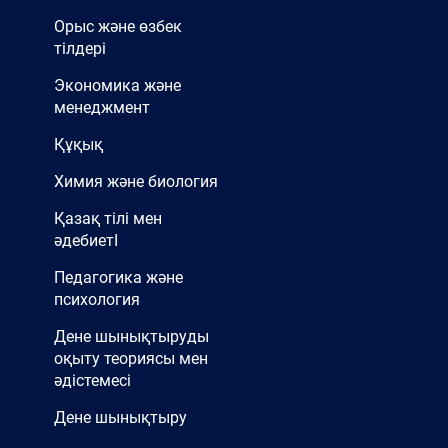
Орыс және өзбек
тілдері
Экономика және
менеджмент
Құқық
Химия және биология
Қазақ тілі мен
әдебиетІ
Педагогика және
психология
Дене шынықтыруды
оқыту теориясы мен
әдістемесі
Дене шынықтыру