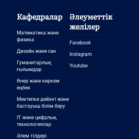
Кафедралар
Әлеуметтік
желілер
Математика және
физика
Facebook
Дизайн және сән
Instagram
Гуманитарлық
Youtube
ғылымдар
Өнер және көркем
еңбек
Мектепке дейінгі және
бастауыш білім беру
IT және цифрлық
технологиялар
Әлем тілдері