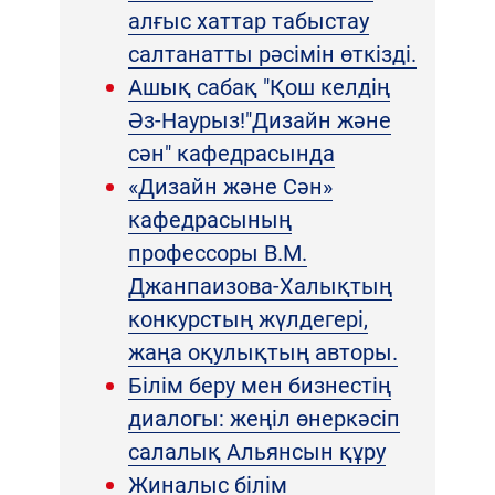
алғыс хаттар табыстау
салтанатты рәсімін өткізді.
Ашық сабақ "Қош келдің
Әз-Наурыз!"Дизайн және
сән" кафедрасында
«Дизайн және Сән»
кафедрасының
профессоры В.М.
Джанпаизова-Халықтың
конкурстың жүлдегері,
жаңа оқулықтың авторы.
Білім беру мен бизнестің
диалогы: жеңіл өнеркәсіп
салалық Альянсын құру
Жиналыс білім