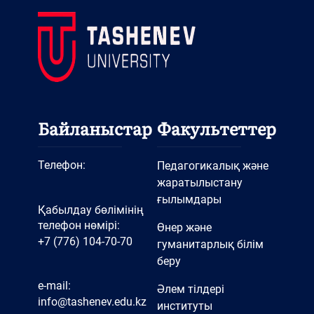
университет
Білімге қосылған жаңа
үлес: «Дизайн және сән»
кафедрасынан оқулықтар
мен оқу құралдары
«Білім экономикасына
Байланыстар
Факультеттер
көшу: ғылымды, білімді
және инновацияны
Телефон:
Педагогикалық және
басқару» атты
жаратылыстану
ғылымдары
халықаралық дөңгелек
Қабылдау бөлімінің
үстел, Ж.А. Тәшенев
телефон нөмірі:
Өнер және
+7 (776) 104-70-70
гуманитарлық білім
университеті
беру
2025 жылғы 27 қарашада
e-mail:
«Мәдениет және спорт»
Әлем тілдері
info@tashenev.edu.kz
институты
факультеті, «Дизайн және