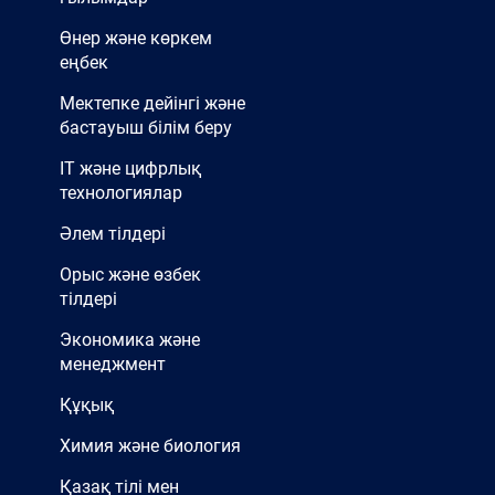
(2025 жылғы 6–7 қараша)
Өнер және көркем
«Жанды кітап» жобасы
еңбек
аясындағы форумға қатысу
Мектепке дейінгі және
Ж.А. Тәшенов университеті
бастауыш білім беру
студенттері «Exclusive
IT және цифрлық
технологиялар
Invitation, ART-
Үй,Интерьер,Креатив
Әлем тілдері
индустрия және Дизайн»
Орыс және өзбек
форум-көрмесіне қатысты
тілдері
«Art Aura» студенттік тобы
Экономика және
«MindCraft»
менеджмент
интеллектуалды ойынына
Құқық
қатысты
Химия және биология
«Дизайн және сән»
Қазақ тілі мен
кафедрасының