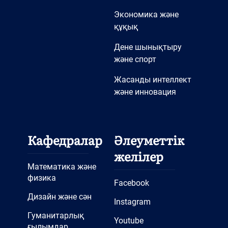
сән» кафедрасы
Экономика және
студенттерінің қабылдау
құқық
кеші өтті
Дене шынықтыру
Студенттермен кездесу
және спорт
Білімге қосылған жаңа
Жасанды интеллект
үлес: «Дизайн және сән»
және инновация
кафедрасынан оқулықтар
мен оқу құралдары
Ж.А. Тәшенeв атындағы
Кафедралар
Әлеуметтік
университеттің 6B02101 –
желілер
«Дизайн» білім беру
Математика және
физика
бағдарламасының НАОКО
Facebook
Халықаралық
Дизайн және сән
Instagram
мамандандырылған
Гуманитарлық
Youtube
аккредитациясынан өтуі
ғылымдар