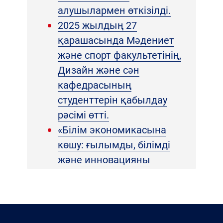
алушылармен өткізілді.
2025 жылдың 27
қарашасында Мәдениет
және спорт факультетінің,
Дизайн және сән
кафедрасының
студенттерін қабылдау
рәсімі өтті.
«Білім экономикасына
көшу: ғылымды, білімді
және инновацияны
басқару» атты
халықаралық дөңгелек
үстел талқылауы Ж.А.
Ташенев атындағы