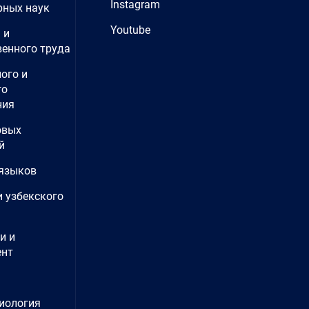
Instagram
рных наук
Youtube
 и
енного труда
ого и
го
ния
овых
й
языков
и узбекского
и и
нт
иология