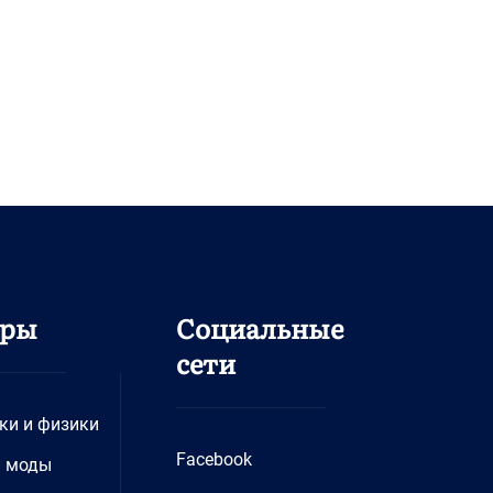
дры
Социальные
сети
ки и физики
Facebook
и моды