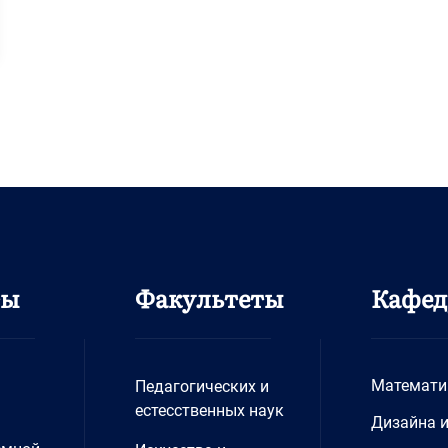
ты
Факультеты
Кафе
Математи
Педагогических и
естесственных наук
Дизайна 