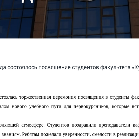
ода состоялось посвящение студентов факультета «К
стоялась торжественная церемония посвящения в студенты фа
чалом нового учебного пути для первокурсников, которые в
ляющей атмосфере. Студентов поздравили преподаватели ка
м знаниям. Ребятам пожелали уверенности, смелости в реализац