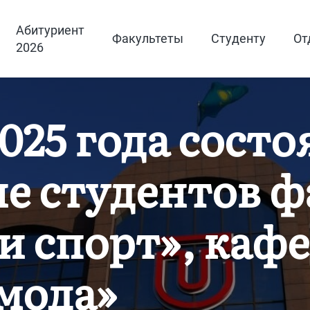
Абитуриент
Факультеты
Студенту
От
2026
2025 года состо
е студентов ф
и спорт», каф
мода»