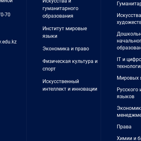
емной
Искусства и
Гуманита
гуманитарного
70-70
Искусства
образования
художеств
Институт мировые
Дошкольн
языки
начально
.edu.kz
образова
Экономика и право
IT и цифр
Физическая культура и
технологи
спорт
Мировых 
Искусственный
интеллект и инновации
Русского 
языков
Экономик
менеджме
Права
Химии и б