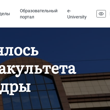
Образовательный
e-
делы
портал
University
ялось
акультета
едры