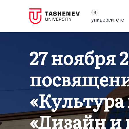
Об
университете
27 ноября 
посвящени
«Культура 
«Дизайн и 