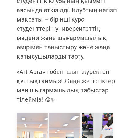
студенттік клубының қызметі
аясында өткізілді. Клубтың негізгі
мақсаты – бірінші курс
студенттерін университеттің
мәдени және шығармашылық
өмірімен таныстыру және жаңа
қатысушыларды тарту.
«Art Aura» тобын шын жүректен
құттықтаймыз! Жаңа жетістіктер
мен шығармашылық табыстар
тілейміз! 🎨✨