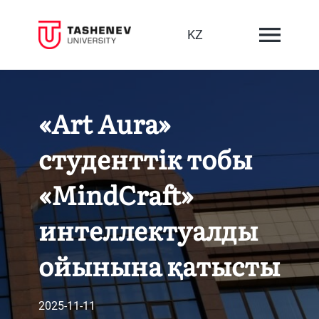
KZ
«Art Aura»
студенттік тобы
«MindCraft»
интеллектуалды
ойынына қатысты
2025-11-11