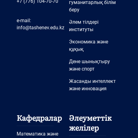
+7 (776) 104-70-70
гуманитарлық білім
беру
e-mail:
Әлем тілдері
info@tashenev.edu.kz
институты
Экономика және
құқық
Дене шынықтыру
және спорт
Жасанды интеллект
және инновация
Кафедралар
Әлеуметтік
желілер
Математика және