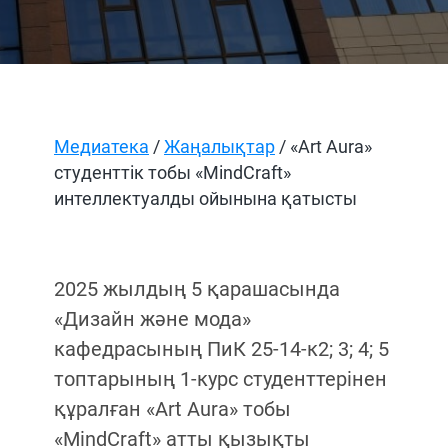
Медиатека
/
Жаңалықтар
/ «Art Aura»
студенттік тобы «MindCraft»
интеллектуалды ойынына қатысты
2025 жылдың 5 қарашасында
«Дизайн және мода»
кафедрасының ПиК 25-14-к2; 3; 4; 5
топтарының 1-курс студенттерінен
құралған «Art Aura» тобы
«MindCraft» атты қызықты