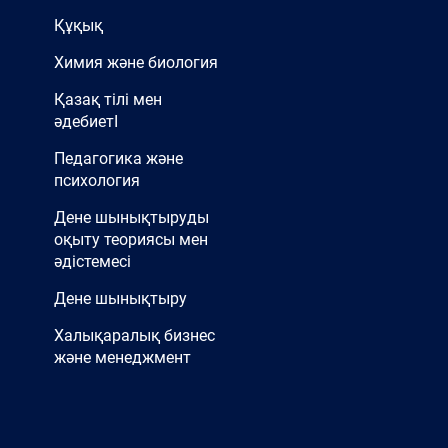
Құқық
Химия және биология
Қазақ тілі мен
әдебиетІ
Педагогика және
психология
Дене шынықтыруды
оқыту теориясы мен
әдістемесі
Дене шынықтыру
Халықаралық бизнес
және менеджмент