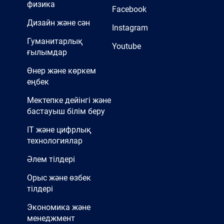
физика
Facebook
Дизайн және сән
Instagram
Гуманитарлық
Youtube
ғылымдар
Өнер және көркем
еңбек
Мектепке дейінгі және
бастауыш білім беру
IT және цифрлық
технологиялар
Әлем тілдері
Орыс және өзбек
тілдері
Экономика және
менеджмент