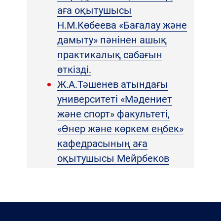
аға оқытушысы
Н.М.Көбеева «Бағалау және
дамыту» пәнінен ашық
практикалық сабағын
өткізді.
Ж.А.Тәшенев атындағы
университеті «Мәдениет
және спорт» факультеті,
«Өнер және көркем еңбек»
кафедрасының аға
оқытушысы Мейрбеков
Берікбай Бекматұлы
Ж.А.Тәшенев атындағы
университеті «Мәдениет
және спорт» факультеті,