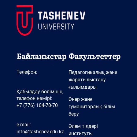
«Өнер және көркем еңбек»
кафедрасының ҚР
мәдениет қайраткері,ҚР
еңбек сіңірген қызметкері
Мажитов Улукбек
Халматович
Байланыстар
Факультеттер
«Өнер және көркем еңбек»
кафедрасының магистр,
Телефон:
Педагогикалық және
аға оқытушы М.Шналиевтің
жаратылыстану
ғылымдары
ашық сабағы
Қабылдау бөлімінің
Ашық тәрбие сағаты
телефон нөмірі:
Өнер және
+7 (776) 104-70-70
гуманитарлық білім
«Көктем шақырады»
беру
Хор үйірмесі
e-mail:
«Сахналық қозғалыс»
Әлем тілдері
info@tashenev.edu.kz
институты
үйірмесі