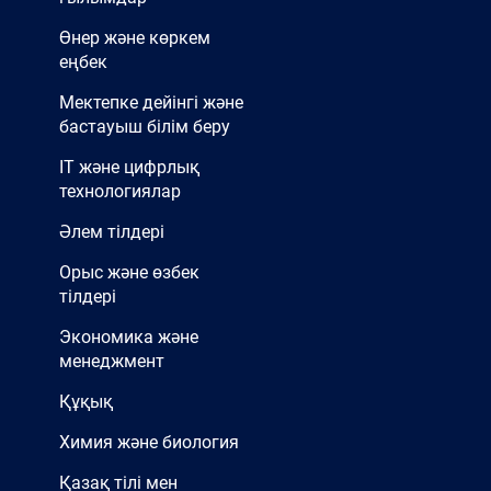
СТУДЕНТІ»
Өнер және көркем
«Әуеле, әуен» байқауы
еңбек
Семинар
Мектепке дейінгі және
«Өнер және көркем еңбек»
бастауыш білім беру
кафедрасының
IT және цифрлық
технологиялар
хабарландыруы
«Өнер және көркем еңбек»
Әлем тілдері
кафедрасы –
Орыс және өзбек
хабарландыру!
тілдері
Экономика және
менеджмент
Құқық
Химия және биология
Қазақ тілі мен