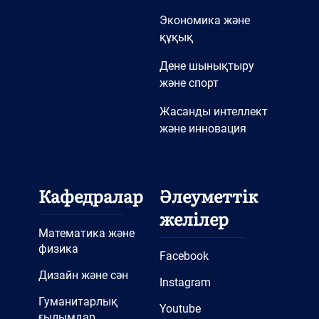
Тәрбие сағаты
Экономика және
Тәрбие сағаты «Мұғалім –
құқық
ұлы тұлға»
Дене шынықтыру
«Домбыра» үйірмесінің
және спорт
жұмысы
Жасанды интеллект
«Музыка сабағын
және инновация
инновациялық әдістермен
жандандыру» – ашық сабақ
«Эстрадалық вокалдың
Кафедралар
Әлеуметтік
негіздері мен
желілер
ерекшеліктері» – ашық
Математика және
физика
практикалық сабақ
Facebook
Халықаралық
Дизайн және сән
Instagram
конференция
Гуманитарлық
Youtube
«ҚАЗАҚСТАННЫҢ ҮЗДІК
ғылымдар