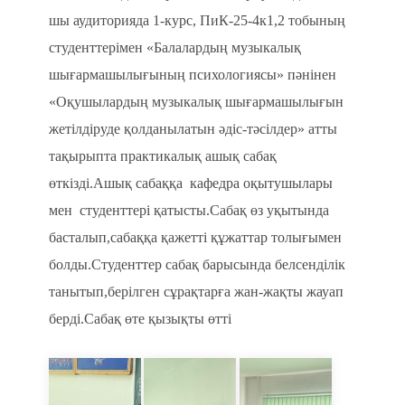
шы аудиторияда
1-курс, ПиК-25-4к1,2 тобының
студенттерімен «Балалардың музыкалық
шығармашылығының психологиясы» пәнінен
«Оқушылардың музыкалық шығармашылығын
жетілдіруде қолданылатын әдіс-тәсілдер» атты
тақырыпта практикалық ашық сабақ
өткізді.Ашық сабаққа кафедра оқытушылары
мен студенттері қатысты.Сабақ өз уқытында
басталып,сабаққа қажетті құжаттар толығымен
болды.
Студенттер саба
қ
барысында белсенд
ілік
танытып,берілген сұрақтарға жан-жақты жауап
берді.Сабақ өте қызықты өтті