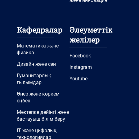
және инновация
Кафедралар
Әлеуметтік
желілер
Математика және
физика
Facebook
Дизайн және сән
Instagram
Гуманитарлық
Youtube
ғылымдар
Өнер және көркем
еңбек
Мектепке дейінгі және
бастауыш білім беру
IT және цифрлық
технологиялар