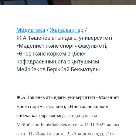
Медиатека
/
Жаңалықтар
/
Ж.А.Тәшенев атындағы университеті
«Мәдениет және спорт» факультеті,
«Өнер және көркем еңбек»
кафедрасының аға оқытушысы
Мейрбеков Берікбай Бекматұлы
Ж.А.Тәшенев атындағы университеті «Мәдениет
және спорт» факультеті, «Өнер және көркем
еңбек» кафедрасының
аға оқытушысы
Мейрбеков Берікбай Бекматұлы
11.11
.2025 жылы
сағат
11
-
30
-да Гагарина 22-А корпусында,
2
10-