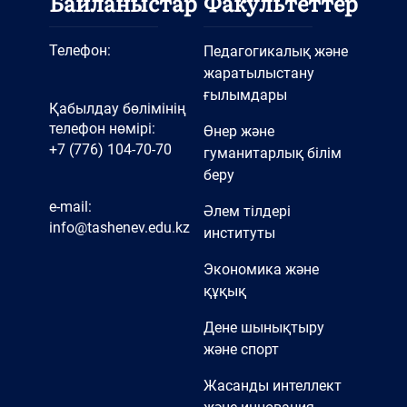
Байланыстар
Факультеттер
Телефон:
Педагогикалық және
жаратылыстану
ғылымдары
Қабылдау бөлімінің
телефон нөмірі:
Өнер және
+7 (776) 104-70-70
гуманитарлық білім
беру
e-mail:
Әлем тілдері
info@tashenev.edu.kz
институты
Экономика және
құқық
Дене шынықтыру
және спорт
Жасанды интеллект