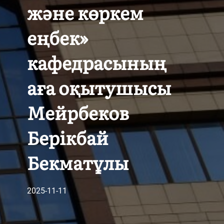
және көркем
еңбек»
кафедрасының
аға оқытушысы
Мейрбеков
Берікбай
Бекматұлы
2025-11-11