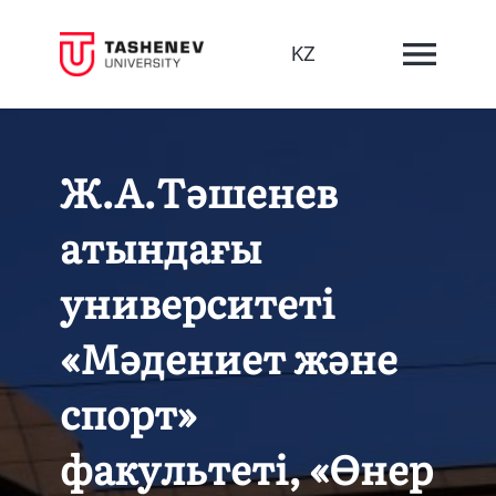
KZ
Ж.А.Тәшенев
атындағы
университеті
«Мәдениет және
спорт»
факультеті, «Өнер