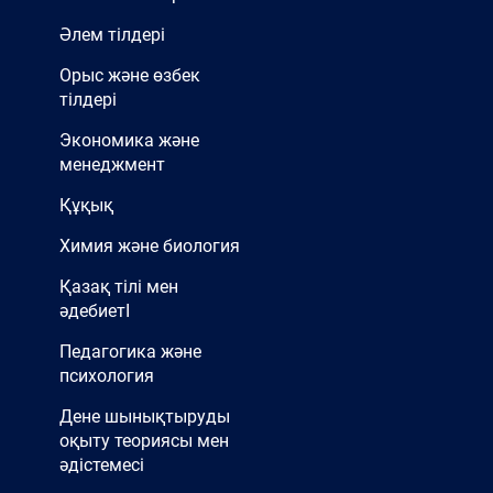
Әлем тілдері
Орыс және өзбек
тілдері
Экономика және
менеджмент
Құқық
Химия және биология
Қазақ тілі мен
әдебиетІ
Педагогика және
психология
Дене шынықтыруды
оқыту теориясы мен
әдістемесі