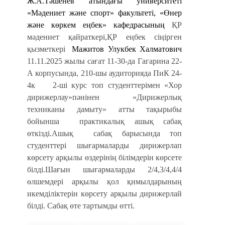
Ж.А.Тәшенев атындағы университеті
«Мәдениет және спорт» факультеті, «Өнер
және көркем еңбек» кафедрасының
ҚР
мәдениет қайраткері
,ҚР еңбек сіңірген
қызметкері
Мажитов
Улукбек
Халматович
11.11
.2025 жылы сағат
11
-
30
-да Гагарина 22-
А корпусында,
2
10-шы аудиторияда
ПиК 24-
4к
2-ші курс топ студенттерімен
«
Хор
дирижерлау
»пәнінен
«
Дирижерлық
техниканы дамыту
» атты тақырыбы
бойынша
практикалық ашық сабақ
өткізді.Ашық
сабақ барысында топ
студенттері шығармаларды дирижерлап
көрсету арқылы өздерінің білімдерін көрсете
білді.Шағын шығармаларды 2/4,3/4,4/4
өлшемдері арқылы қол қимылдарының
икемділіктерін көрсету арқылы дирижерлай
білді. Сабақ өте тартымды өтті.