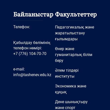
Байланыстар
Факультеттер
Телефон:
Педагогикалық және
жаратылыстану
ғылымдары
Қабылдау бөлімінің
телефон нөмірі:
Өнер және
+7 (776) 104-70-70
гуманитарлық білім
беру
e-mail:
Әлем тілдері
info@tashenev.edu.kz
институты
Экономика және
құқық
Дене шынықтыру
және спорт