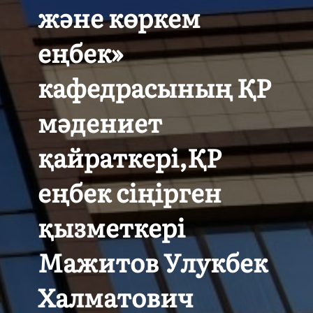
және көркем
еңбек»
кафедрасының ҚР
мәдениет
қайраткері,ҚР
еңбек сіңірген
қызметкері
Мажитов Улукбек
Халматович