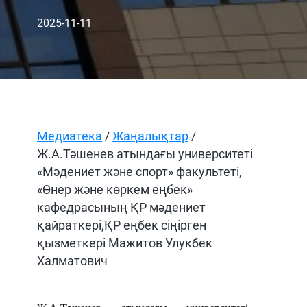
2025-11-11
Медиатека
/
Жаңалықтар
/
Ж.А.Тәшенев атындағы университеті
«Мәдениет және спорт» факультеті,
«Өнер және көркем еңбек»
кафедрасының ҚР мәдениет
қайраткері,ҚР еңбек сіңірген
қызметкері Мажитов Улукбек
Халматович