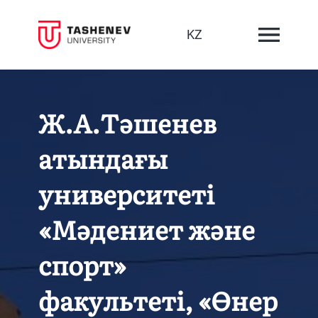
KZ
Ж.А.Тәшенев
атындағы
университеті
«Мәдениет және
спорт»
факультеті, «Өнер