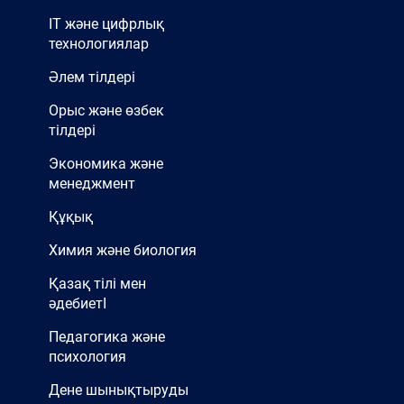
IT және цифрлық
технологиялар
Әлем тілдері
Орыс және өзбек
тілдері
Экономика және
менеджмент
Құқық
Химия және биология
Қазақ тілі мен
әдебиетІ
Педагогика және
психология
Дене шынықтыруды