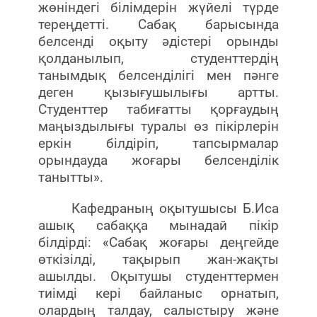
жөніндегі білімдерін жүйелі түрде
тереңдетті. Сабақ барысында
белсенді оқыту әдістері орынды
қолданылып, студенттердің
танымдық белсенділігі мен пәнге
деген қызығушылығы артты.
Студенттер табиғатты қорғаудың
маңыздылығы туралы өз пікірлерін
еркін білдіріп, тапсырмалар
орындауда жоғары белсенділік
танытты».
Кафедраның оқытушысы Б.Иса
ашық сабаққа мынадай пікір
білдірді: «Сабақ жоғары деңгейде
өткізілді, тақырып жан-жақты
ашылды. Оқытушы студенттермен
тиімді кері байланыс орнатып,
олардың талдау, салыстыру және