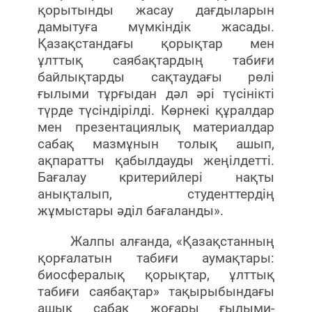
қорытынды жасау дағдыларын
дамытуға мүмкіндік жасады.
Қазақстандағы қорықтар мен
ұлттық саябақтардың табиғи
байлықтарды сақтаудағы рөлі
ғылыми тұрғыдан дәл әрі түсінікті
түрде түсіндірілді. Көрнекі құралдар
мен презентациялық материалдар
сабақ мазмұнын толық ашып,
ақпаратты қабылдауды жеңілдетті.
Бағалау критерийлері нақты
анықталып, студенттердің
жұмыстары әділ бағаланды».
Жалпы алғанда, «Қазақстанның
қорғалатын табиғи аумақтары:
биосфералық қорықтар, ұлттық
табиғи саябақтар» тақырыбындағы
ашық сабақ жоғары ғылыми-