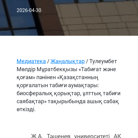
2026-04-30
Медиатека
/
Жаңалықтар
/ Тулеумбет
Мөлдір Мұратбекқызы «Табиғат және
қоғам» пәнінен «Қазақстанның
қорғалатын табиғи аумақтары:
биосфералық қорықтар, ұлттық табиғи
саябақтар» тақырыбында ашық сабақ
өткізді.
Ж.А. Тәшенев университеті АҚ