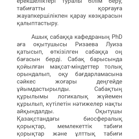
ерекшеліктері туралы білім беру,
табиғатты қорғауға
жауапкершілікпен қарау көзқарасын
қалыптастыру.
Ашық сабаққа кафедраның PhD
аға оқытушысы Ризаева Луиза
қатысып, өткізілген сабаққа оң
бағасын берді. Сабақ барысында
қойылған мақсат-міндеттер толық
орындалып, оқу бағдарламасына
сәйкес жоғары деңгейде
ұйымдастырылды. Сабақтың
құрылымы логикалық жүйемен
құрылып, күтілетін нәтижелер нақты
айқындалды. Оқытушы
Қазақстандағы биосфералық
қорықтар, мемлекеттік табиғи
қорықтар және ұлттық табиғи