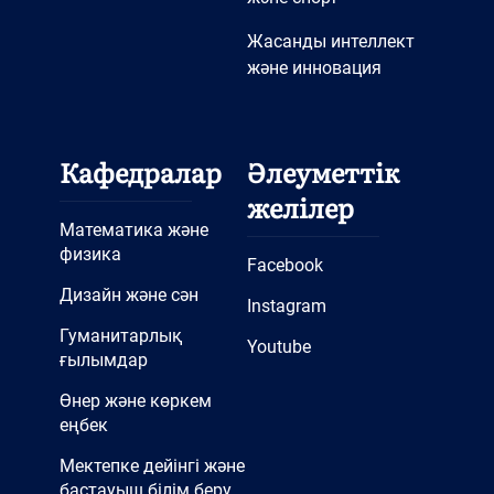
Жасанды интеллект
және инновация
Кафедралар
Әлеуметтік
желілер
Математика және
физика
Facebook
Дизайн және сән
Instagram
Гуманитарлық
Youtube
ғылымдар
Өнер және көркем
еңбек
Мектепке дейінгі және
бастауыш білім беру