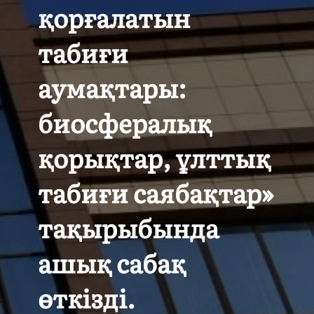
қорғалатын
табиғи
аумақтары:
биосфералық
қорықтар, ұлттық
табиғи саябақтар»
тақырыбында
ашық сабақ
өткізді.