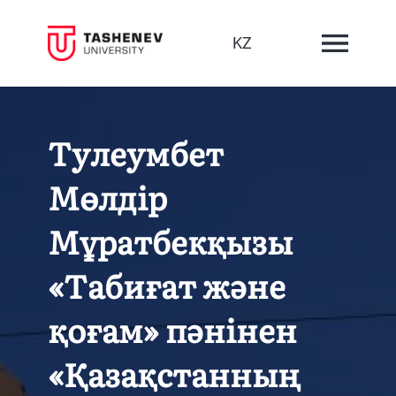
KZ
Тулеумбет
Мөлдір
Мұратбекқызы
«Табиғат және
қоғам» пәнінен
«Қазақстанның