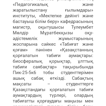
«Педагогикалық және
жаратылыстану ғылымдары»
институты, «Мектепке дейінгі және
бастауыш білім беру» кафедрасының
магистр, оқытушысы Тулеумбет
Мөлдір Мұратбекқызы оқу-
әдістемелік жұмыстарының
жоспарына сәйкес «Табиғат және
қоғам» пәнінен «Қазақстанның
қорғалатын табиғи аумақтары:
биосфералық қорықтар, ұлттық
табиғи саябақтар» тақырыбында
Пик-25-5к6 тобы студенттерімен
ашық сабақ өткізді. Сабақтың
мақсаты – студенттерге
Қазақстандағы қорғалатын табиғи
аумақтардың түрлері, олардың
табиғатты қорғаудағы маңызы мен