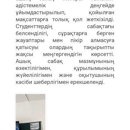
әдістемелік деңгейде
ұйымдастырылып, қойылған
мақсаттарға толық қол жеткізілді.
Студенттердің сабақтағы
белсенділігі, сұрақтарға берген
жауаптары мен пікір алмасуға
қатысуы олардың тақырыпты
жақсы меңгергендігін көрсетті.
Ашық сабақ мазмұнының
өзектілігімен, құрылымының
жүйелілігімен және оқытушының
кәсіби шеберлігімен ерекшеленді.