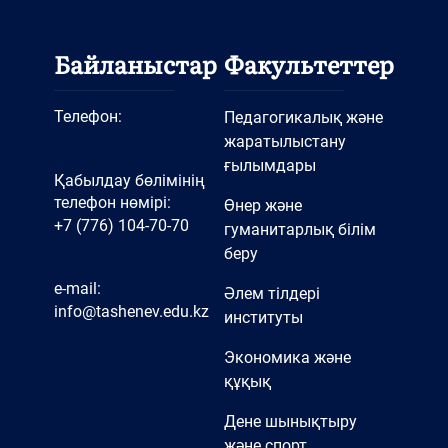
Байланыстар
Факультеттер
Телефон:
Педагогикалық және
жаратылыстану
ғылымдары
Қабылдау бөлімінің
телефон нөмірі:
Өнер және
+7 (776) 104-70-70
гуманитарлық білім
беру
e-mail:
Әлем тілдері
info@tashenev.edu.kz
институты
Экономика және
құқық
Дене шынықтыру
және спорт