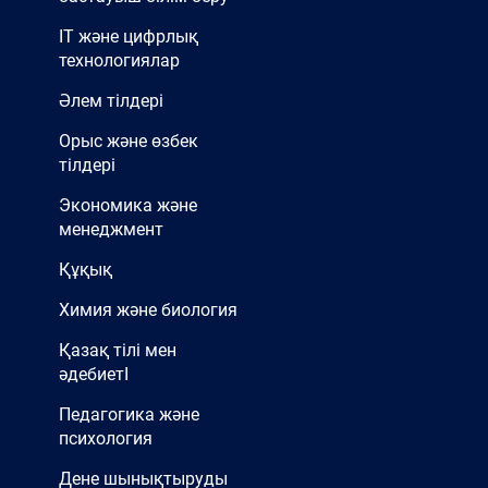
IT және цифрлық
технологиялар
Әлем тілдері
Орыс және өзбек
тілдері
Экономика және
менеджмент
Құқық
Химия және биология
Қазақ тілі мен
әдебиетІ
Педагогика және
психология
Дене шынықтыруды