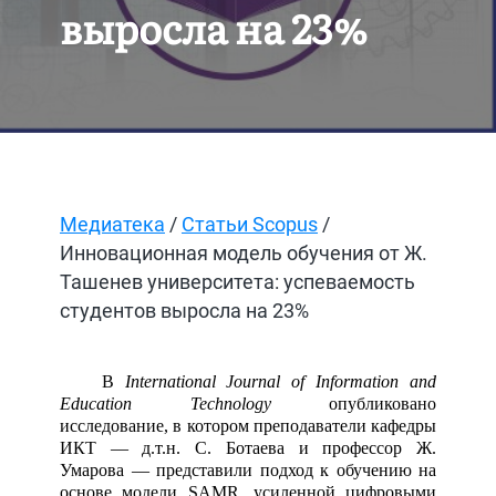
выросла на 23%
Медиатека
/
Статьи Scopus
/
Инновационная модель обучения от Ж.
Ташенев университета: успеваемость
студентов выросла на 23%
В
International Journal of Information and
Education Technology
опубликовано
исследование, в котором преподаватели кафедры
ИКТ — д.т.н. С. Ботаева и профессор Ж.
Умарова — представили подход к обучению на
основе модели SAMR, усиленной цифровыми