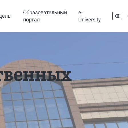
Образовательный
e-
делы
портал
University
ственных