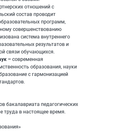
ртнерских отношений с
льский состав проводит
образовательных программ,
вному совершенствованию
лизована система внутреннего
разовательных результатов и
ой связи обучающихся.
аук –
современная
мственность образования, науки
бразование с гармонизацией
тандартов.
тов бакалавриата педагогических
е труда в настоящее время.
зования
»