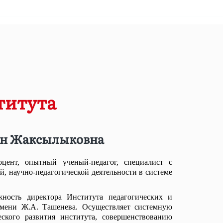
титута
н Жаксылыковна
оцент, опытный ученый-педагог, специалист с
, научно-педагогической деятельности в системе
жность директора Института педагогических и
имени Ж.А. Ташенева. Осуществляет системную
еского развития института, совершенствованию