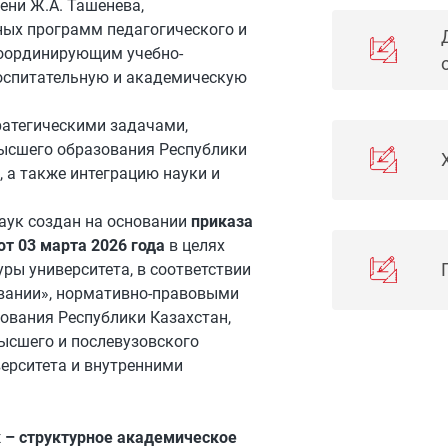
ени Ж.А. Ташенева,
ых программ педагогического и
координирующим учебно-
воспитательную и академическую
тратегическими задачами,
ысшего образования Республики
 а также интеграцию науки и
наук создан на основании
приказа
т 03 марта 2026 года
в целях
ры университета, в соответствии
овании», нормативно-правовыми
ования Республики Казахстан,
ысшего и послевузовского
ерситета и внутренними
к
– структурное академическое