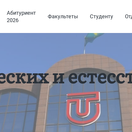
Абитуриент
Факультеты
Студенту
От
2026
еских и естес