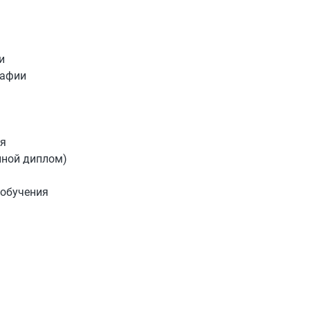
и
рафии
ия
йной диплом)
 обучения