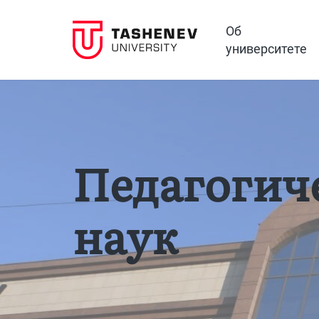
Об
университете
Педагогич
наук