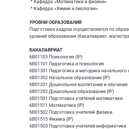
* Кафедра
«М
атематики и физики
»
* Кафедра
«Х
имии и биологии
»
УРОВНИ ОБРАЗОВАНИЯ
Подготовка кадров осуществляется по обра
уровней образования (бакалавриат, магистра
БАКАЛАВРИАТ
6В01103 Психология (IP)
6В01101 Педагогика и психология
6В01301 Педагогика и методика начального 
6В01302 Начальное образование (IP)
6В01201 Дошкольное воспитание и обучение
6В01202 Дошкольное образование (IP)
6В01501 Подготовка учителей математики
6В01511 Математика (IP)
6В01502 Подготовка учителей физики
6В01515 Физика (IP)
6В01503 Подготовка учителей информатики