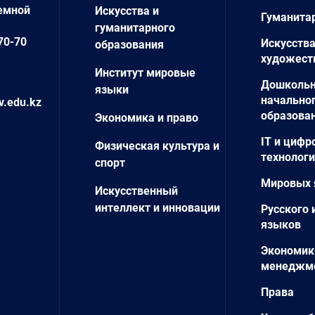
емной
Искусства и
Гуманита
гуманитарного
70-70
Искусства
образования
художест
Институт мировые
Дошкольн
языки
начально
v.edu.kz
образова
Экономика и право
IT и цифр
Физическая культура и
технолог
спорт
Мировых 
Искусственный
интеллект и инновации
Русского 
языков
Экономик
менеджм
Права