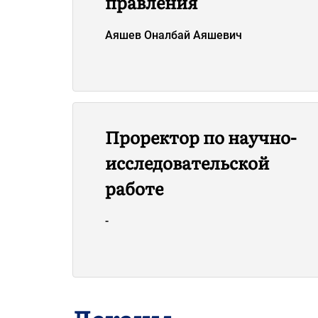
правления
Аяшев Оналбай Аяшевич
Проректор по научно-
исследовательской
работе
-