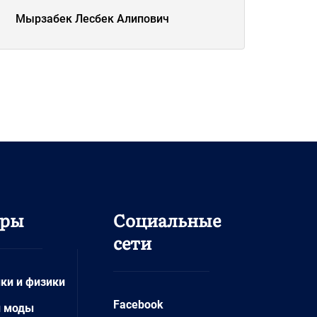
Мырзабек Лесбек Алипович
дры
Социальные
сети
ки и физики
Facebook
и моды