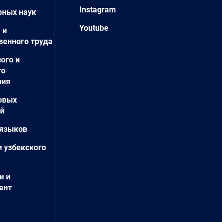
Instagram
рных наук
Youtube
 и
венного труда
ого и
го
ния
овых
ий
языков
и узбекского
и и
ент