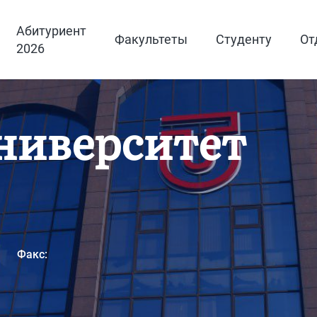
Абитуриент
Факультеты
Студенту
От
2026
ниверситет
Факс: