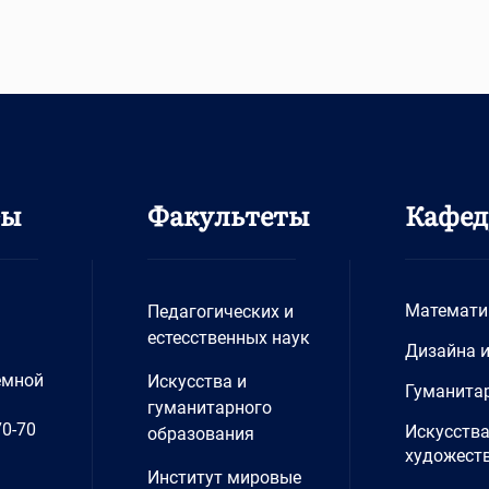
ты
Факультеты
Кафе
Математи
Педагогических и
естесственных наук
Дизайна 
емной
Искусства и
Гуманита
гуманитарного
70-70
Искусства
образования
художеств
Институт мировые