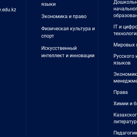
Дошкольн
языки
начально
.edu.kz
образова
Экономика и право
IT и цифр
Физическая культура и
технологи
спорт
Мировых 
Искусственный
интеллект и инновации
Русского 
языков
Экономик
менеджме
Права
Химии и б
Казахског
литерату
Педагогик