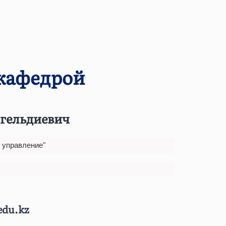
кафедрой
гельдиевич
 управление"
edu.kz