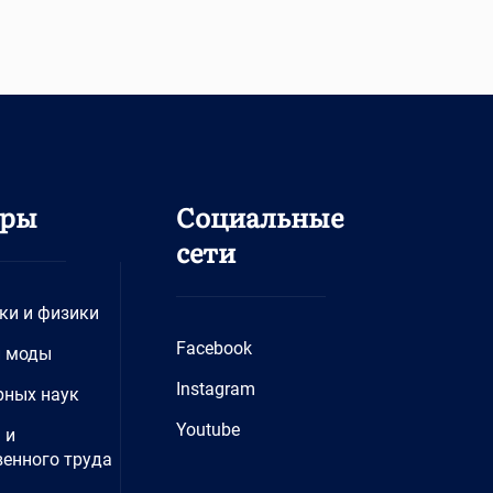
дры
Социальные
сети
ки и физики
Facebook
и моды
Instagram
рных наук
Youtube
 и
енного труда