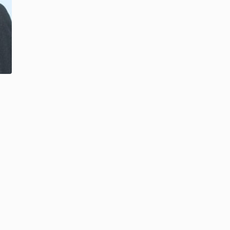
ния в системе
управления,
о-аналитическими
слящих,
ых и
ое и местное