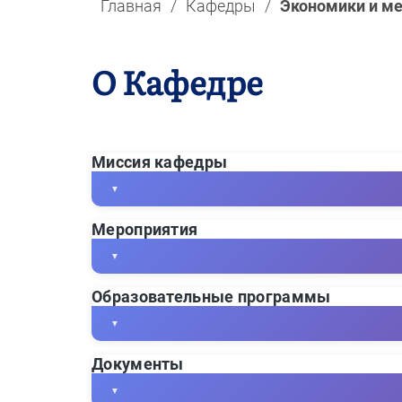
Главная
/
Кафедры
/
Экономики и м
О Кафедре
Миссия кафедры
▼
Мероприятия
▼
Миссия кафедры - подготовка к
Образовательные программы
профессионально ответственных
▼
отвечающих требованиям соврем
Ознакомьтесь с открытыми уро
обладающих развитым экономи
Документы
кафедры:
Основные образовательн
владеющих управленческими, ф
▼