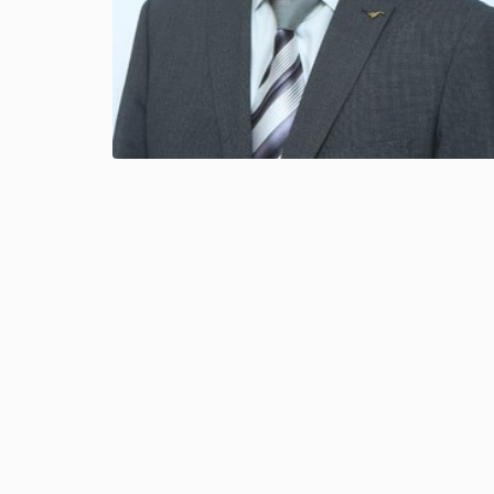
принимать эффективные реше
государственного и местного 
обладающих высокими научн
навыками, стратегически мы
профессионально компетентн
конкурентоспособных.
7М04101 – «Экономика»
7М04105 - «Государственн
управление»