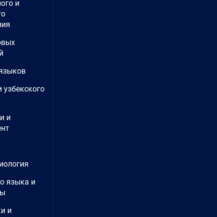
ого и
го
ния
овых
й
языков
и узбекского
и и
нт
иология
о языка и
ры
и и