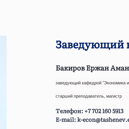
евна
и. Внедрение
та, развитие
мкент
ймовна
налаживание контактов
мирбековна
готовка
а
ы макроэкономикалық
Заведующий 
ое и местное
в, направленных на
матович
ильности и
на
 и страны.
ждународный бизнес»
Бакиров Ержан Аман
ы
на
вич
заведующий кафедрой "Экономика и
старший преподаватель, магистр
Телефон:
+7 702 160 5913
дров, способных
E-mail:
k-econ@tashenev.
е процессы,