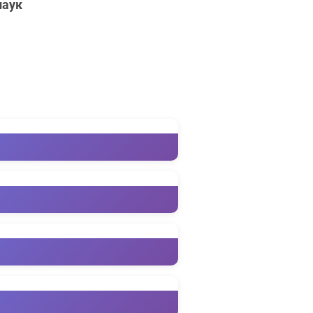
наук
нтеграция
нной деятельности и
иалистов в
ками и мероприятиями
вития Республики
ые программы