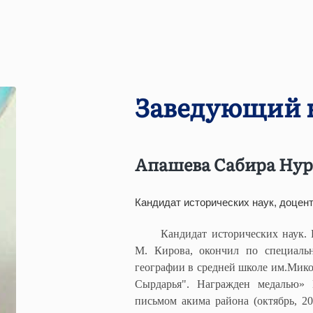
ы;
Жансүгірова»
ние учителей истории
и профессионального,
. Баласагуна
на
тория
.
ние «Общеобразовательная
ирович
вна
Заведующий 
а
ы
ы
ызы
Апашева Сабира Нур
орческих педагогов,
Кандидат исторических наук, доцен
ательскими
ч
Кандидат исторических наук. 
успешно работают в
М. Кирова, окончил по специаль
ких центрах.
географии в средней школе им.Микоя
ч
Сырдарья". Награжден медалью» 
елей
письмом акима района (октябрь, 20
я