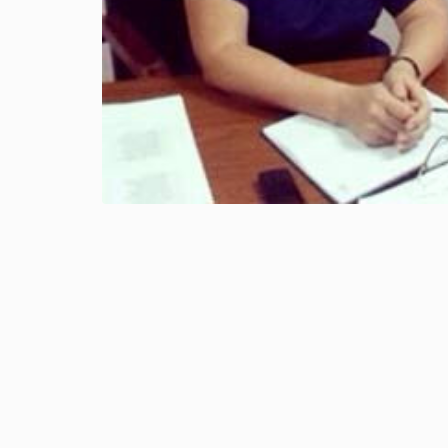
Уразбаев Абдукарим Кендыр
Изенбаев Бекнур Жусупович
Бабаходжаева Рано Мурадов
Тулеев Жұмахан
Рысбаева Сауле Жаксыбаевн
Елшибаев Сарсенбек Кулишо
Орынбаев Муханмадияр Ома
Шынтаев Нұрмахан Айдынбе
Утемисова Айман Маратқыз
Байжанова Алма Амирханов
Дуйсенова Раушан Құсайнов
Исмайлова Марина Арыновн
Байтанаев Бауыржан