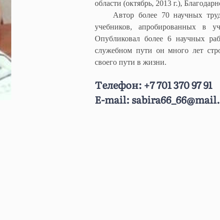
области (октябрь, 2013 г.), Благода
баевич
Автор более 70 научных труд
учебников, апробированных в уч
на
Опубликовал более 6 научных ра
служебном пути он много лет стр
своего пути в жизни.
а
вич
Телефон:
+7 701 370 97 91
рович
E-mail:
sabira66_66@mail
кұлы
ы
на
на
а