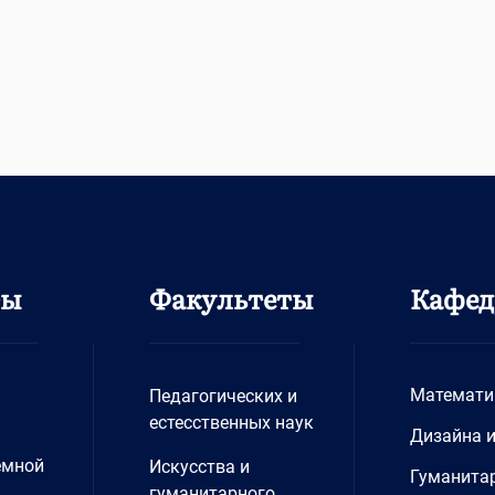
ты
Факультеты
Кафе
Математи
Педагогических и
естесственных наук
Дизайна 
емной
Искусства и
Гуманита
гуманитарного