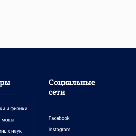
дры
Социальные
сети
ки и физики
Facebook
и моды
Instagram
рных наук