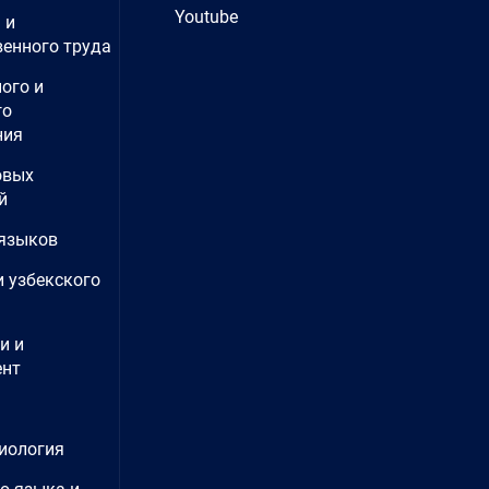
Youtube
 и
енного труда
ого и
го
ния
овых
й
языков
и узбекского
и и
нт
иология