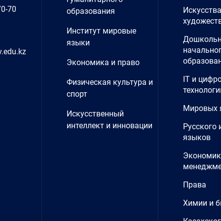
70-70
Искусства
образования
художеств
Институт мировые
Дошкольн
языки
начально
.edu.kz
образова
Экономика и право
IT и цифр
Физическая культура и
технологи
спорт
Мировых 
Искусственный
интеллект и инновации
Русского 
языков
Экономик
менеджме
Права
Химии и б