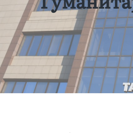
“Гуманита