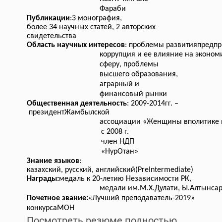
Фараби
Публикации
:
3 монография,
более 34 научных статей, 2 авторских
свидетельства
Область научных интересов
: проблемы развитияпредпр
коррупция и ее влияние на эконо
сферу, проблемы
высшего образования,
аграрный и
финансовый рынки
Общественная деятельность
: 2009-2014гг. –
президентЖамбылской
ассоциации «Женщины вполитике и
с 2008 г.
член НДП
«НурОтан»
Знание языков
:
казахский, русский, английский(PreIntermediate)
Награды:
медаль к 20-летию Независимости РК,
медали им.М.Х.Дулати, Ы.Алтынса
Почетное звание:
«Лучший преподаватель-2019»
конкурсаМОН
Посмотреть резюме полностью