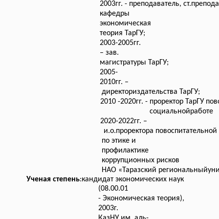
2003гг. - преподаватель, ст.препод
кафедры
экономическая
теория ТарГУ;
2003-2005гг.
– зав.
магистратуры ТарГУ;
2005-
2010гг. –
директориздательства ТарГУ;
2010 -2020гг. - проректор ТарГУ по
социальнойработе
2020-2022гг. –
и.о.проректора повоспитательной
по этике и
профилактике
коррупционных рисков
НАО «Таразский региональныйуни
Ученая степень
:
кандидат экономических наук
(08.00.01
- Экономическая теория),
2003г.
КазНУ им. аль-