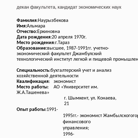
декан факультета, кандидат экономических наук
Фамилия
:
Наурызбекова
Имя:
Альмара
Отчество:
Еркиновна
Дата рождения
:
20 апреля 1970г.
Место рождения
:
г.Тараз
Образование:
высшее, 1987-1991гг. учетно-
экономический факультет
Джамбулский
технологический
институт легкой и пищевой промышле
Специальность
:
бухгалтерский учет и анализ
хозяйственной деятельности
Квалификация
: экономист
Место работы
: АО «Университет им.
Ж.А.Ташенева»
г. Шымкент, ул. Конаева,
21
Опыт работы
:
1991-
1995гг.- экономист Жамбылскогого
финансового
управления;
1996-