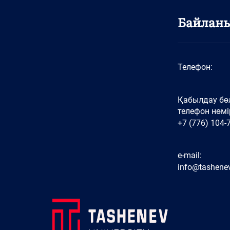
Байлан
Телефон:
Қабылдау бөл
телефон нөмір
+7 (776) 104-
e-mail:
info@tashenev