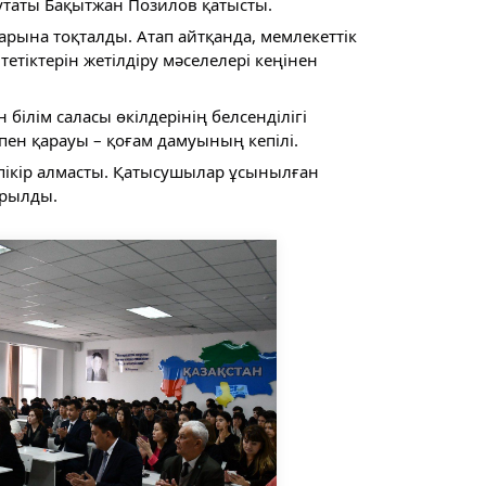
таты Бақытжан Позилов қатысты.
рына тоқталды. Атап айтқанда, мемлекеттік
тетіктерін жетілдіру мәселелері кеңінен
ілім саласы өкілдерінің белсенділігі
ен қарауы – қоғам дамуының кепілі.
 пікір алмасты. Қатысушылар ұсынылған
ырылды.