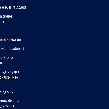
 өзбек тілдері
а және
нт
не биология
 мен әдебиетІ
ка және
ия
нықтыруды
риясы мен
ықтыру
лық бизнес
еджмент