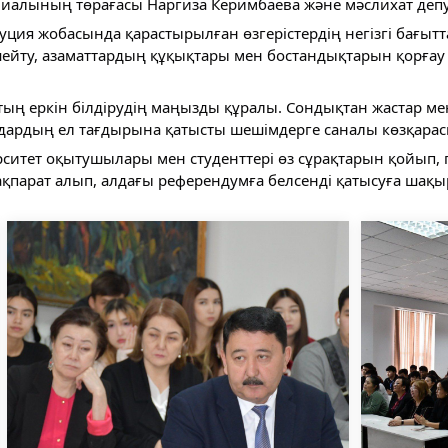
алының төрағасы Наргиза Керимбаева және мәслихат депу
ия жобасында қарастырылған өзгерістердің негізгі бағытта
күшейту, азаматтардың құқықтары мен бостандықтарын қорғау 
ң еркін білдірудің маңызды құралы. Сондықтан жастар мен б
дардың ел тағдырына қатысты шешімдерге саналы көзқарасп
рситет оқытушылары мен студенттері өз сұрақтарын қойып,
ақпарат алып, алдағы референдумға белсенді қатысуға шақ