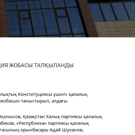
ТУЦИЯ ЖОБАСЫ ТАЛҚЫЛАНДЫ
алықтық Конституциясы үшін!» қалалық
я жобасын таныстырып, алдағы
онысов, Қазақстан Халық партиясы қалалық
беков, «Республика» партиясы қалалық
ағасының орынбасары Адай Шуханов,