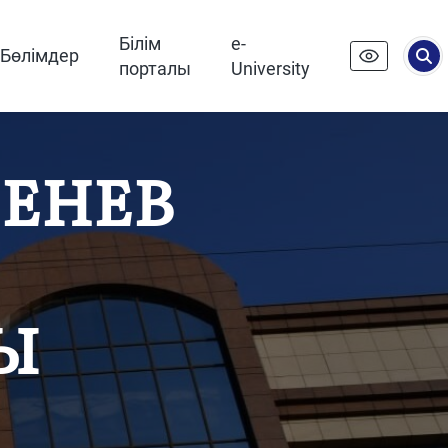
Білім
e-
Бөлімдер
порталы
University
ШЕНЕВ
Ы