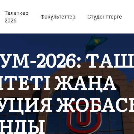
Талапкер
Факультеттер
Студенттерге
2026
УМ-2026: ТА
ТЕТІ ЖАҢА
УЦИЯ ЖОБАС
АНДЫ