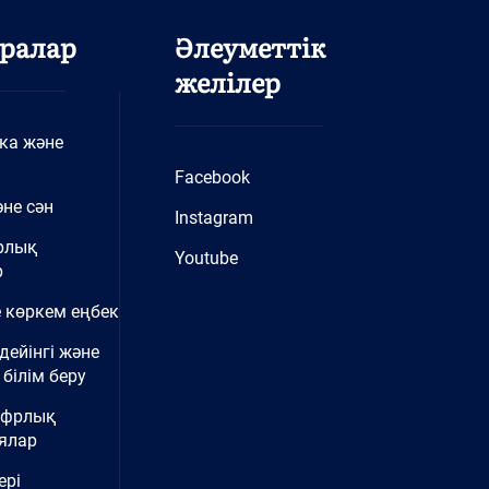
ралар
Әлеуметтік
желілер
ка және
Facebook
не сән
Instagram
рлық
Youtube
р
 көркем еңбек
дейінгі және
білім беру
ифрлық
ялар
ері