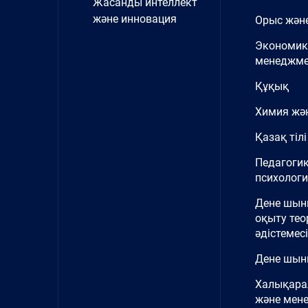
Жасанды интеллект
және инновация
Орыс және
Экономик
менеджме
Құқық
Химия жә
Қазақ тілі
Педагоги
психолог
Дене шы
оқыту тео
әдістемесі
Дене шын
Халықара
және мен