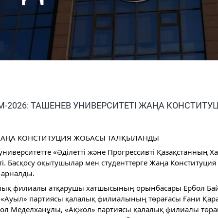
М-2026: ТАШЕНЕВ УНИВЕРСИТЕТІ ЖАҢА КОНСТИ
 ЖАҢА КОНСТИТУЦИЯ ЖОБАСЫ ТАЛҚЫЛАНДЫ
иверситетте «Әділетті және Прогрессивті Қазақстанның Х
ті. Басқосу оқытушылар мен студенттерге Жаңа Конституци
 арналды.
лық филиалы атқарушы хатшысының орынбасары Ербол Байқ
«Ауыл» партиясы қалалық филиалының төрағасы Ғани Қара
бол Меделханұлы, «Ақжол» партиясы қалалық филиалы төр