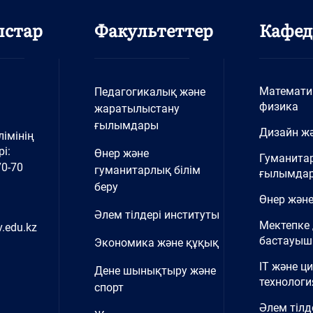
ыстар
Факультеттер
Кафед
Математи
Педагогикалық және
физика
жаратылыстану
ғылымдары
Дизайн жә
імінің
і:
Өнер және
Гуманита
70-70
гуманитарлық білім
ғылымда
беру
Өнер және
Әлем тілдері институты
Мектепке 
.edu.kz
бастауыш 
Экономика және құқық
IT және ц
Дене шынықтыру және
технологи
спорт
Әлем тілд