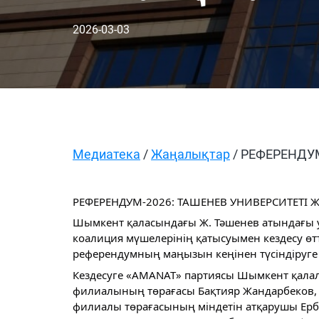
2026-03-03
Медиатека
/
Жаңалықтар
/ РЕФЕРЕНДУ
РЕФЕРЕНДУМ-2026: ТАШЕНЕВ УНИВЕРСИТЕТІ
Шымкент қаласындағы Ж. Тәшенев атындағы ун
коалиция мүшелерінің қатысуымен кездесу өт
референдумның маңызын кеңінен түсіндіруге
Кездесуге «AMANAT» партиясы Шымкент қала
филиалының төрағасы Бақтияр Жандарбеков, 
филиалы төрағасының міндетін атқарушы Ер