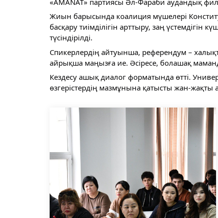
«AMANAT» партиясы Әл-Фараби аудандық фили
Жиын барысында коалиция мүшелері Конституц
басқару тиімділігін арттыру, заң үстемдігін 
түсіндірілді.
Спикерлердің айтуынша, референдум – халықты
айрықша маңызға ие. Әсіресе, болашақ маман
Кездесу ашық диалог форматында өтті. Униве
өзгерістердің мазмұнына қатысты жан-жақты 