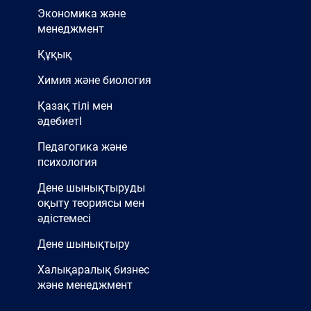
Экономика және
менеджмент
Құқық
Химия және биология
Қазақ тілі мен
әдебиетІ
Педагогика және
психология
Дене шынықтыруды
оқыту теориясы мен
әдістемесі
Дене шынықтыру
Халықаралық бизнес
және менеджмент