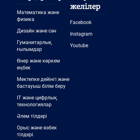
желілер
Математика және
физика
Facebook
Дизайн және сән
Instagram
Гуманитарлық
Youtube
ғылымдар
Өнер және көркем
еңбек
Мектепке дейінгі және
бастауыш білім беру
IT және цифрлық
технологиялар
Әлем тілдері
Орыс және өзбек
тілдері