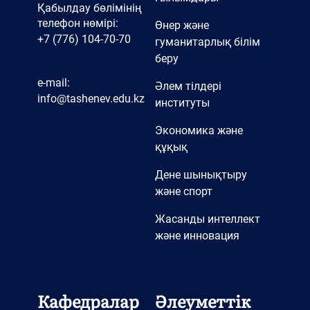
Қабылдау бөлімінің
телефон нөмірі:
Өнер және
+7 (776) 104-70-70
гуманитарлық білім
беру
e-mail:
Әлем тілдері
info@tashenev.edu.kz
институты
Экономика және
құқық
Дене шынықтыру
және спорт
Жасанды интеллект
және инновация
Кафедралар
Әлеуметтік