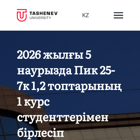
KZ
2026 жылғы 5
наурызда Пик 25-
7к 1,2 топтарының
1 курс
студенттерімен
бірлесіп