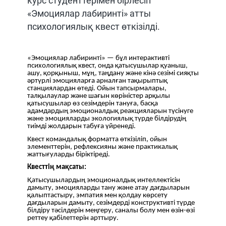
курс студенттерімен бірлесіп
«Эмоциялар лабиринті» атты
психологиялық квест өткізілді.
«Эмоциялар лабиринті» — бұл интерактивті
психологиялық квест, онда қатысушылар қуаныш,
ашу, қорқыныш, мұң, таңдану және кінә сезімі сияқты
әртүрлі эмоцияларға арналған тақырыптық
станциялардан өтеді. Ойын тапсырмалары,
талқылаулар және шағын көріністер арқылы
қатысушылар өз сезімдерін тануға, басқа
адамдардың эмоционалдық реакцияларын түсінуге
және эмоцияларды экологиялық түрде білдірудің
тиімді жолдарын табуға үйренеді.
Квест командалық форматта өткізіліп, ойын
элементтерін, рефлексияны және практикалық
жаттығуларды біріктіреді.
Квесттің мақсаты:
Қатысушылардың эмоционалдық интеллектісін
дамыту, эмоцияларды тану және атау дағдыларын
қалыптастыру, эмпатия мен қолдау көрсету
дағдыларын дамыту, сезімдерді конструктивті түрде
білдіру тәсілдерін меңгеру, саналы болу мен өзін-өзі
реттеу қабілеттерін арттыру.