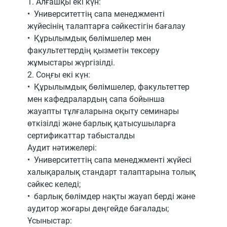
1.⁠ ⁠Алғашқы екі күн:
•⁠ ⁠Университеттің сапа менеджменті
жүйесінің талаптарға сәйкестігін бағалау
•⁠ ⁠Құрылымдық бөлімшелер мен
факультеттердің қызметін тексеру
жұмыстары жүргізілді.
2.⁠ ⁠Соңғы екі күн:
•⁠ ⁠Құрылымдық бөлімшелер, факультеттер
мен кафедралардың сапа бойынша
жауапты тұлғаларына оқыту семинары
өткізілді және барлық қатысушыларға
сертификаттар табысталды
Аудит нәтижелері:
•⁠ ⁠Университеттің сапа менеджменті жүйесі
халықаралық стандарт талаптарына толық
сәйкес келеді;
•⁠ ⁠барлық бөлімдер нақты жауап берді және
аудитор жоғары деңгейде бағалады;
Ұсыныстар: