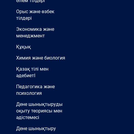
Әлем тілдері
Орыс және өзбек
тілдері
Экономика және
менеджмент
Құқық
Химия және биология
Қазақ тілі мен
әдебиетІ
Педагогика және
психология
Дене шынықтыруды
оқыту теориясы мен
әдістемесі
Дене шынықтыру