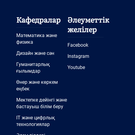
Кафедралар
Әлеуметтік
желілер
Математика және
физика
Facebook
Дизайн және сән
Instagram
Гуманитарлық
Youtube
ғылымдар
Өнер және көркем
еңбек
Мектепке дейінгі және
бастауыш білім беру
IT және цифрлық
технологиялар