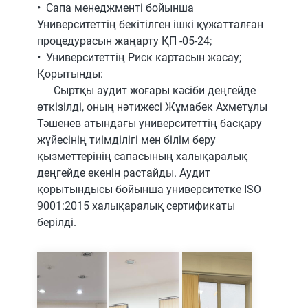
•⁠ ⁠Сапа менеджменті бойынша
Университеттің бекітілген ішкі құжатталған
процедурасын жаңарту ҚП -05-24;
•⁠ ⁠Университеттің Риск картасын жасау;
Қорытынды:
Сыртқы аудит жоғары кәсіби деңгейде
өткізілді, оның нәтижесі Жұмабек Ахметұлы
Тәшенев атындағы университеттің басқару
жүйесінің тиімділігі мен білім беру
қызметтерінің сапасының халықаралық
деңгейде екенін растайды. Аудит
қорытындысы бойынша университетке ISO
9001:2015 халықаралық сертификаты
берілді.