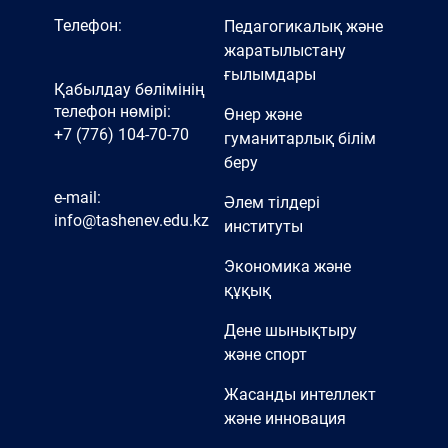
Телефон:
Педагогикалық және
жаратылыстану
ғылымдары
Қабылдау бөлімінің
телефон нөмірі:
Өнер және
+7 (776) 104-70-70
гуманитарлық білім
беру
e-mail:
Әлем тілдері
info@tashenev.edu.kz
институты
Экономика және
құқық
Дене шынықтыру
және спорт
Жасанды интеллект
және инновация