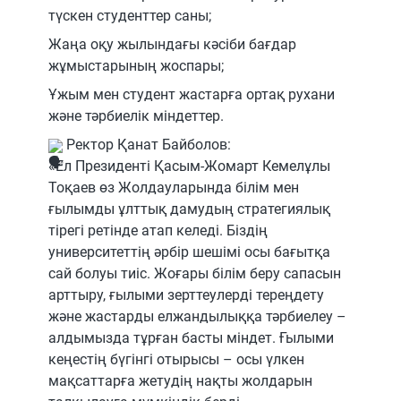
түскен студенттер саны;
Жаңа оқу жылындағы кәсіби бағдар
жұмыстарының жоспары;
Ұжым мен студент жастарға ортақ рухани
және тәрбиелік міндеттер.
Ректор Қанат Байболов:
«Ел Президенті Қасым-Жомарт Кемелұлы
Тоқаев өз Жолдауларында білім мен
ғылымды ұлттық дамудың стратегиялық
тірегі ретінде атап келеді. Біздің
университеттің әрбір шешімі осы бағытқа
сай болуы тиіс. Жоғары білім беру сапасын
арттыру, ғылыми зерттеулерді тереңдету
және жастарды елжандылыққа тәрбиелеу –
алдымызда тұрған басты міндет. Ғылыми
кеңестің бүгінгі отырысы – осы үлкен
мақсаттарға жетудің нақты жолдарын