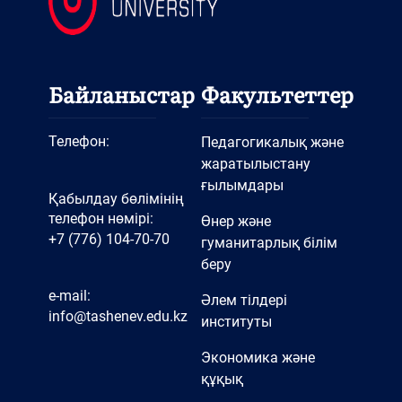
Байланыстар
Факультеттер
Телефон:
Педагогикалық және
жаратылыстану
ғылымдары
Қабылдау бөлімінің
телефон нөмірі:
Өнер және
+7 (776) 104-70-70
гуманитарлық білім
беру
e-mail:
Әлем тілдері
info@tashenev.edu.kz
институты
Экономика және
құқық