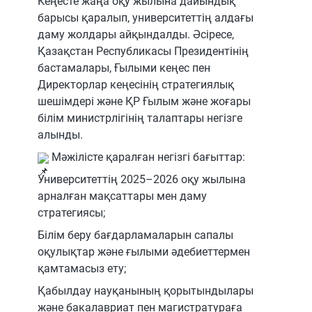
Кеңесте жаңа оқу жылына дайындық
барысы қаралып, университеттің алдағы
даму жолдары айқындалды. Әсіресе,
Қазақстан Республикасы Президентінің
бастамалары, Ғылыми кеңес пен
Директорлар кеңесінің стратегиялық
шешімдері және ҚР Ғылым және жоғары
білім министрлігінің талаптары негізге
алынды.
Мәжілісте қаралған негізгі бағыттар:
Университеттің 2025–2026 оқу жылына
арналған мақсаттары мен даму
стратегиясы;
Білім беру бағдарламаларын сапалы
оқулықтар және ғылыми әдебиеттермен
қамтамасыз ету;
Қабылдау науқанының қорытындылары
және бакалавриат пен магистратураға