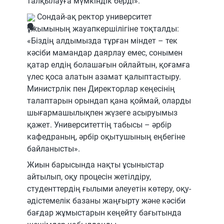
талқылауға мүмкіндік берді».
Сондай-ақ ректор университет
ұжымының жауапкершілігіне тоқталды:
«Біздің алдымызда тұрған міндет – тек
кәсіби мамандар даярлау емес, сонымен
қатар елдің болашағын ойлайтын, қоғамға
үлес қоса алатын азамат қалыптастыру.
Министрлік пен Директорлар кеңесінің
талаптарын орындап қана қоймай, оларды
шығармашылықпен жүзеге асыруымыз
қажет. Университеттің табысы – әрбір
кафедраның, әрбір оқытушының еңбегіне
байланысты».
Жиын барысында нақты ұсыныстар
айтылып, оқу процесін жетілдіру,
студенттердің ғылыми әлеуетін көтеру, оқу-
әдістемелік базаны жаңғырту және кәсіби
бағдар жұмыстарын кеңейту бағытында