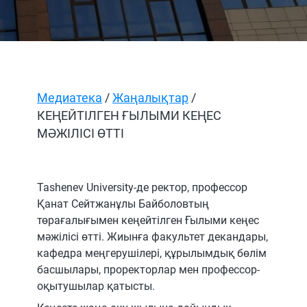
Медиатека
/
Жаңалықтар
/
КЕҢЕЙТІЛГЕН ҒЫЛЫМИ КЕҢЕС
МӘЖІЛІСІ ӨТТІ
Tashenev University-де ректор, профессор
Қанат Сейтжанұлы Байболовтың
төрағалығымен кеңейтілген Ғылыми кеңес
мәжілісі өтті. Жиынға факультет декандары,
кафедра меңгерушілері, құрылымдық бөлім
басшылары, проректорлар мен профессор-
оқытушылар қатысты.