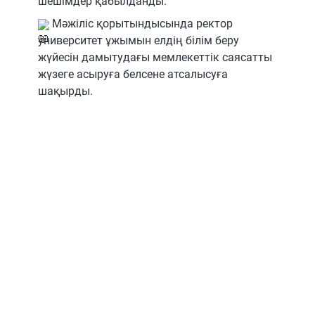
шешімдер қабылданды.
Мәжіліс қорытындысында ректор
университет ұжымын елдің білім беру
жүйесін дамытудағы мемлекеттік саясатты
жүзеге асыруға белсене атсалысуға
шақырды.