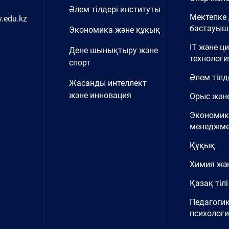
Әлем тілдері институты
Мектепке 
.edu.kz
бастауыш 
Экономика және құқық
IT және ц
Дене шынықтыру және
технологи
спорт
Әлем тілд
Жасанды интеллект
және инновация
Орыс және
Экономик
менеджме
Құқық
Химия жә
Қазақ тілі
Педагоги
психолог