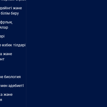
дейінгі және
білім беру
ифрлық
ялар
ері
 өзбек тілдері
а және
нт
не биология
 мен әдебиетІ
ка және
ия