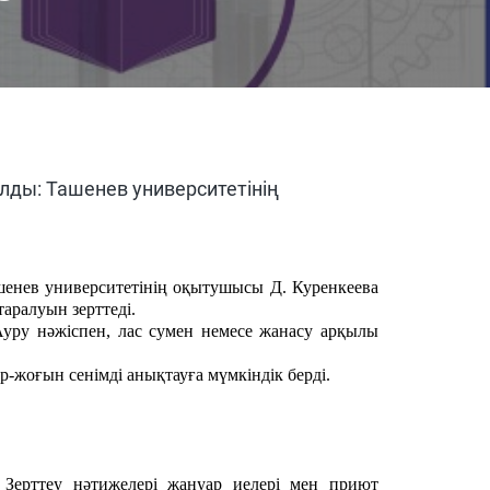
лды: Ташенев университетінің
ашенев университетінің оқытушысы Д. Куренкеева
аралуын зерттеді.
Ауру нәжіспен, лас сумен немесе жанасу арқылы
р-жоғын сенімді анықтауға мүмкіндік берді.
Зерттеу нәтижелері жануар иелері мен приют