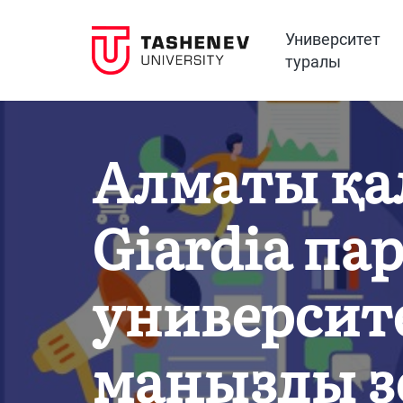
Университет
туралы
Алматы қа
Giardia па
университ
маңызды з