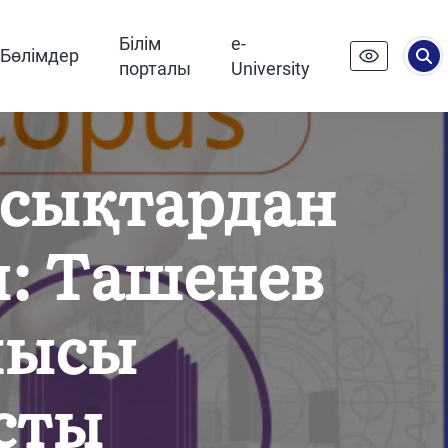
Білім
e-
Бөлімдер
порталы
University
сықтардан
ы: Ташенев
шысы
сты