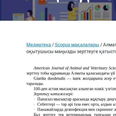
Медиатека
/
Scopus мақалалары
/ Алма
оқытушысы маңызды зерттеуге қатыс
American Journal of Animal and Veterinary Scie
зерттеу тобы құрамында Алматы қаласындағы үй жә
Giardia duodenalis
— ішек жолдарына әсер ете
таралады.
100-ден астам мысықтан алынған нәжіс үлгілер
Зерттеу нәтижелері:
Панасыз мысықтар арасында жұқтыру деңге
·
Себептері — тар әрі таза емес орта, алдын
·
Панажайларда дезинфекция мен скрининг ж
·
Бұл зерттеу тек ветеринарлық тұрғыдан 