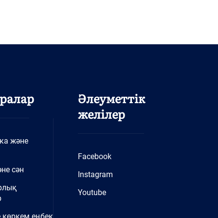
ралар
Әлеуметтік
желілер
ка және
Facebook
не сән
Instagram
рлық
Youtube
р
 көркем еңбек