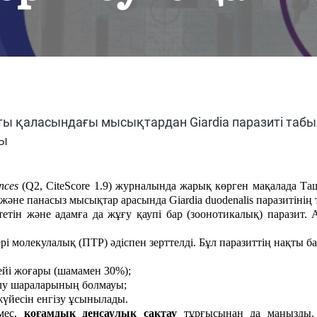
ты қаласындағы мысықтардан Giardia паразиті табы
ты
nces
(Q2, CiteScore 1.9) журналында жарық көрген мақалада Т
не панасыз мысықтар арасында Giardia duodenalis паразитінің т
тін және адамға да жұғу қаупі бар (зоонотикалық) паразит. 
і молекулалық (ПТР) әдіспен зерттелді. Бұл паразиттің нақты ба
йі жоғары (шамамен 30%);
 алу шараларының болмауы;
үйесін енгізу ұсынылады.
емес,
қоғамдық денсаулық сақтау
тұрғысынан да маңызды. 