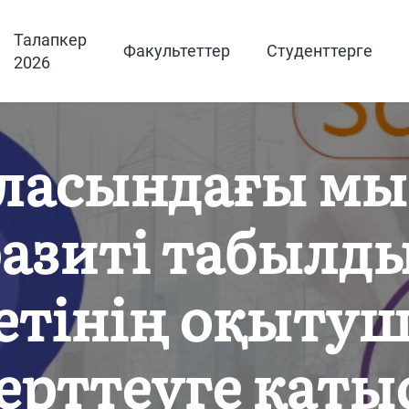
Талапкер
Факультеттер
Студенттерге
2026
ласындағы мы
разиті табылд
етінің оқыту
ерттеуге қаты