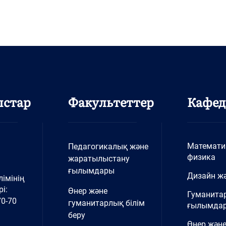
ыстар
Факультеттер
Кафед
Математи
Педагогикалық және
физика
жаратылыстану
ғылымдары
Дизайн жә
імінің
і:
Өнер және
Гуманита
70-70
гуманитарлық білім
ғылымда
беру
Өнер және