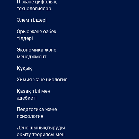
IT және цифрлық
технологиялар
Әлем тілдері
Орыс және өзбек
тілдері
Экономика және
менеджмент
Құқық
Химия және биология
Қазақ тілі мен
әдебиетІ
Педагогика және
психология
Дене шынықтыруды
оқыту теориясы мен