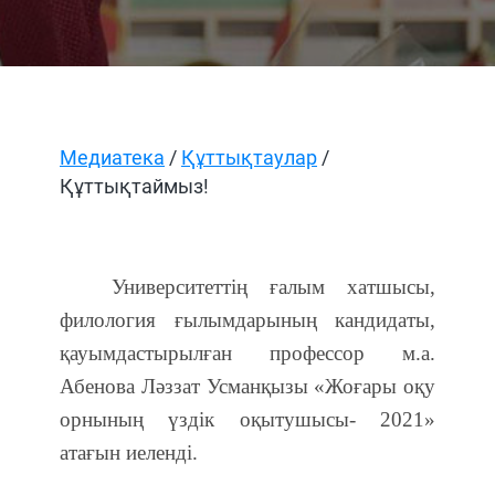
Медиатека
/
Құттықтаулар
/
Құттықтаймыз!
Университеттің ғалым хатшысы,
филология ғылымдарының кандидаты,
қауымдастырылған профессор м.а.
Абенова Ләззат Усманқызы «Жоғары оқу
орнының үздік оқытушысы- 2021»
атағын иеленді.