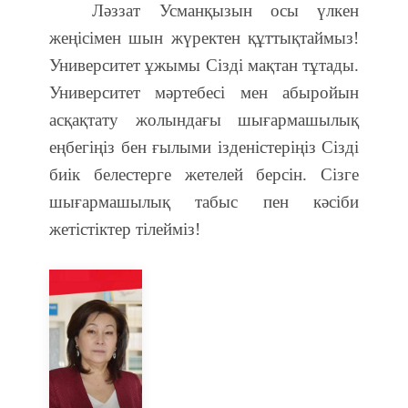
Ләззат Усманқызын осы үлкен
жеңісімен шын жүректен құттықтаймыз!
Университет ұжымы Сізді мақтан тұтады.
Университет мәртебесі мен абыройын
асқақтату жолындағы шығармашылық
еңбегіңіз бен ғылыми ізденістеріңіз Сізді
биік белестерге жетелей берсін. Сізге
шығармашылық табыс пен кәсіби
жетістіктер тілейміз!