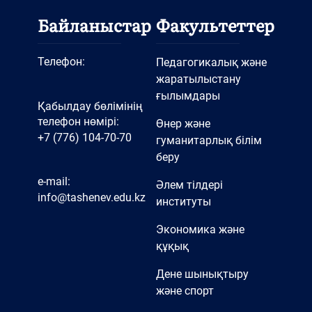
Байланыстар
Факультеттер
Телефон:
Педагогикалық және
жаратылыстану
ғылымдары
Қабылдау бөлімінің
телефон нөмірі:
Өнер және
+7 (776) 104-70-70
гуманитарлық білім
беру
e-mail:
Әлем тілдері
info@tashenev.edu.kz
институты
Экономика және
құқық
Дене шынықтыру
және спорт