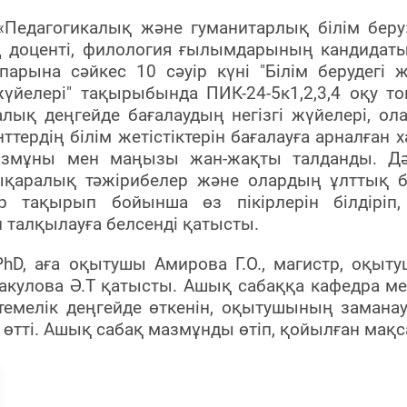
«Педагогикалық және гуманитарлық білім беру»
ң
доценті, филология ғылымдарының кандидат
спарына сәйкес
10 сәуір
күні
"Білім берудегі 
жүйелері"
тақырыбында
ПИК-24-5к1,2,3,4 оқу
то
лық деңгейде бағалаудың негізгі жүйелері, ол
нттердің
білім жетістіктерін бағалауға арналған 
азмұны мен маңызы жан-жақты талданды.
Д
лықаралық тәжірибелер және олардың ұлттық біл
ер тақырып бойынша өз пікірлерін білдіріп
 талқылауға белсенді қатысты.
PhD, аға оқытушы Амирова Г.О., магистр, оқыт
акулова Ә.Т қатысты. Ашық сабаққа кафедра ме
темелік деңгейде өткенін, оқытушының заманауи
ап өтті. Ашық сабақ мазмұнды өтіп, қойылған ма