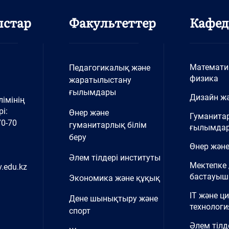
ыстар
Факультеттер
Кафед
Математи
Педагогикалық және
физика
жаратылыстану
ғылымдары
Дизайн жә
імінің
і:
Өнер және
Гуманита
70-70
гуманитарлық білім
ғылымда
беру
Өнер және
Әлем тілдері институты
Мектепке 
.edu.kz
бастауыш 
Экономика және құқық
IT және ц
Дене шынықтыру және
технологи
спорт
Әлем тілд