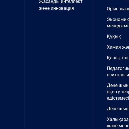
Жасанды интеллект
және инновация
Орыс және
Экономик
менеджме
Құқық
Химия жә
Қазақ тілі
Педагоги
психолог
Дене шы
оқыту тео
әдістемесі
Дене шын
Халықара
және мен