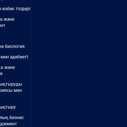
 өзбек тілдері
а және
нт
не биология
 мен әдебиетІ
ка және
ия
нықтыруды
риясы мен
ықтыру
лық бизнес
еджмент