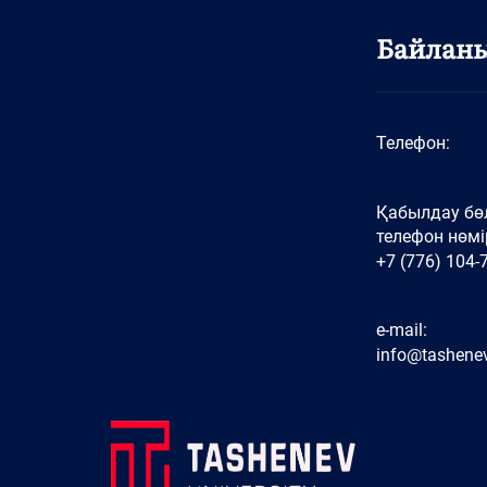
Байлан
Телефон:
Қабылдау бөл
телефон нөмір
+7 (776) 104-
e-mail:
info@tashenev