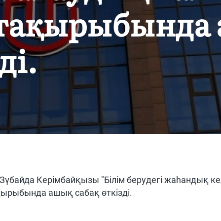
 тақырыбында
ді.
Зүбайда Керімбайқызы "Білім берудегі жаһандық кел
ырыбында ашық сабақ өткізді.