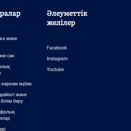
ралар
Әлеуметтік
желілер
ка және
Facebook
не сән
Instagram
рлық
Youtube
р
 көркем еңбек
дейінгі және
білім беру
ифрлық
ялар
ері