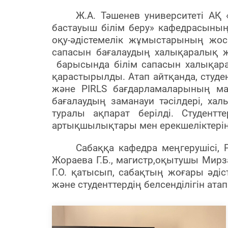
Ж.А. Тәшенев университеті АҚ 
бастауыш білім беру» кафедрасыны
оқу-әдістемелік жұмыстарының жо
сапасын бағалаудың халықаралық 
барысында білім сапасын халықара
қарастырылды. Атап айтқанда,
студе
және PIRLS бағдарламаларының м
бағалаудың заманауи тәсілдері, ха
туралы ақпарат берілді. Студентт
артықшылықтары мен ерекшеліктерін
Сабаққа кафедра меңгерушісі, 
Жораева Г.Б., магистр,оқытушы Мирз
Г.О. қатысып, сабақтың жоғары әдіс
және студенттердің белсенділігін ат