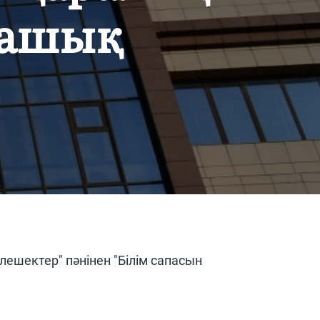
 ашық
ешектер" пәнінен "Білім сапасын