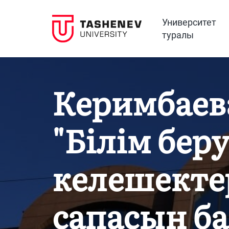
Университет
туралы
Керимбаев
"Білім бер
келешектер
сапасын б