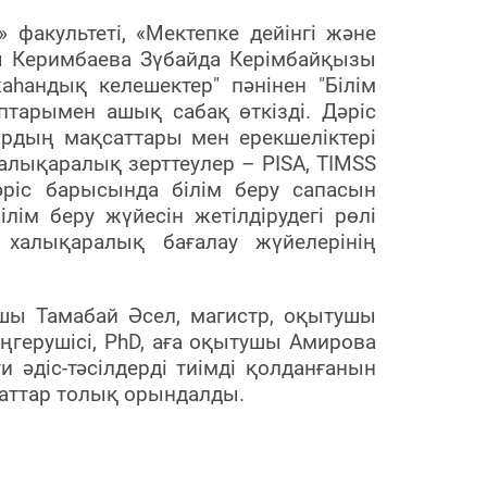
 факультеті, «Мектепке дейінгі және
ы Керимбаева Зүбайда Керімбайқызы
жаһандық келешектер" пәнінен "Білім
п
тарымен
ашық сабақ өткізді.
Дәріс
ардың мақсаттары мен ерекшеліктері
халықаралық зерттеулер – PISA, TIMSS
әріс барысында білім беру сапасын
ім беру жүйесін жетілдірудегі рөлі
, халықаралық бағалау жүйелерінің
ушы Тамабай Әсел, магистр, оқытушы
ңгерушісі, PhD, аға оқытушы Амирова
 әдіс-тәсілдерді тиімді қолданғанын
қсаттар толық орындалды.