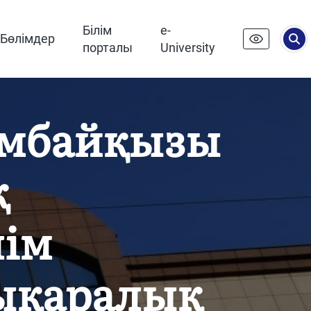
Білім
e-
Бөлімдер
порталы
University
імбайқызы
қ
лім
лықаралық