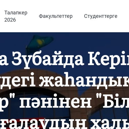
Талапкер
Факультеттер
Студенттерге
2026
а Зүбайда Кер
удегі жаһанды
" пәнінен "Бі
ағалаудың ха