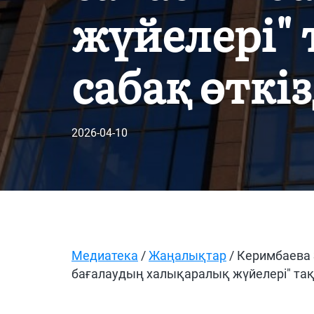
жүйелері"
сабақ өткіз
2026-04-10
Медиатека
/
Жаңалықтар
/ Керимбаева 
бағалаудың халықаралық жүйелері" тақ