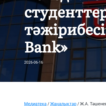
студентте
тәжірибесі
Bank»
2026-06-16
Медиатека
/
Жаңалықтар
/ Ж.А. Тәшене