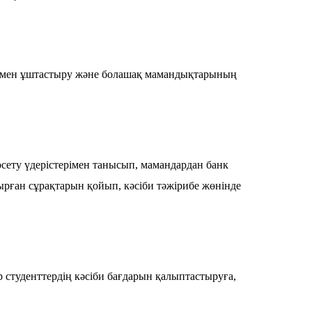
ибемен ұштастыру және болашақ мамандықтарының
сету үдерістерімен танысып, мамандардан банк
ырған сұрақтарын қойып, кәсіби тәжірибе жөнінде
р студенттердің кәсіби бағдарын қалыптастыруға,