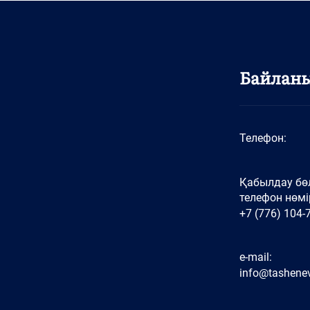
Байлан
Телефон:
Қабылдау бөл
телефон нөмір
+7 (776) 104-
e-mail:
info@tashenev