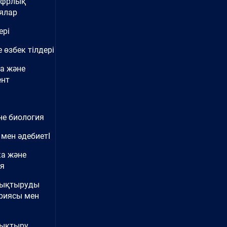
ифрлық
ялар
ері
 өзбек тілдері
а және
нт
не биология
 мен әдебиетІ
ка және
ия
нықтыруды
риясы мен
ықтыру