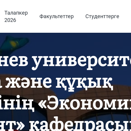
Талапкер
Факультеттер
Студенттерге
2026
нев университ
 және құқық
інің «Экономи
т» кафедрасын