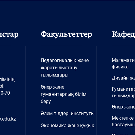
ыстар
Факультеттер
Кафед
Математи
Педагогикалық және
физика
жаратылыстану
ғылымдары
Дизайн жә
імінің
і:
Өнер және
Гуманита
70-70
гуманитарлық білім
ғылымда
беру
Өнер және
Әлем тілдері институты
Мектепке 
.edu.kz
бастауыш 
Экономика және құқық