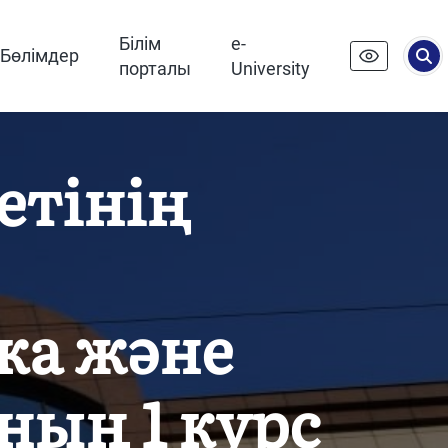
Білім
e-
Бөлімдер
порталы
University
етінің
ка және
ың 1 курс