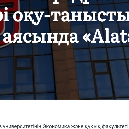
рі оқу-таныст
 аясында «Alat
в университетінің Экономика және құқық факультет