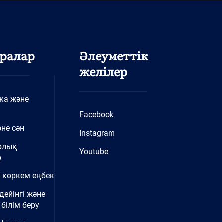
ралар
Әлеуметтік
желілер
ка және
Facebook
не сән
Instagram
рлық
Youtube
р
 көркем еңбек
дейінгі және
білім беру