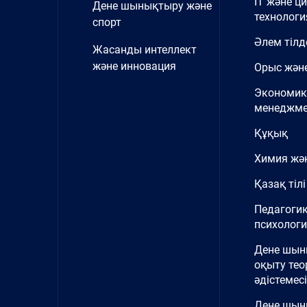
IT және ц
Дене шынықтыру және
технологи
спорт
Әлем тілд
Жасанды интеллект
және инновация
Орыс және
Экономик
менеджме
Құқық
Химия жә
Қазақ тілі
Педагоги
психолог
Дене шы
оқыту тео
әдістемесі
Дене шын