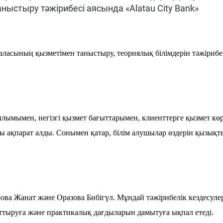
ныстыру тәжірибесі аясында «Alatau City Bank»
 саласының қызметімен таныстыру, теориялық білімдерін тәжір
лымымен, негізгі қызмет бағыттарымен, клиенттерге қызмет көр
ды ақпарат алды. Сонымен қатар, білім алушылар өздерін қызықт
ова Жанат және Оразова Бибігүл. Мұндай тәжірибелік кездесуле
ыруға және практикалық дағдыларын дамытуға ықпал етеді.