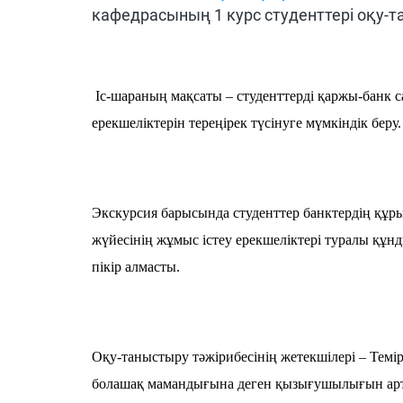
кафедрасының 1 курс студенттері оқу-та
Іс-шараның мақсаты – студенттерді қаржы-банк
ерекшеліктерін тереңірек түсінуге мүмкіндік беру.
Экскурсия барысында студенттер банктердің құры
жүйесінің жұмыс істеу ерекшеліктері туралы құн
пікір алмасты.
Оқу-таныстыру тәжірибесінің жетекшілері – Темір
болашақ мамандығына деген қызығушылығын артт