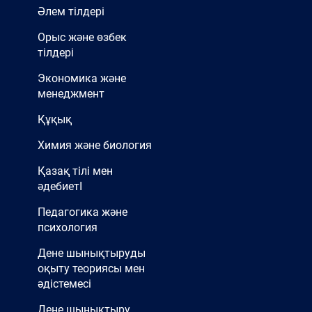
Әлем тілдері
Орыс және өзбек
тілдері
Экономика және
менеджмент
Құқық
Химия және биология
Қазақ тілі мен
әдебиетІ
Педагогика және
психология
Дене шынықтыруды
оқыту теориясы мен
әдістемесі
Дене шынықтыру