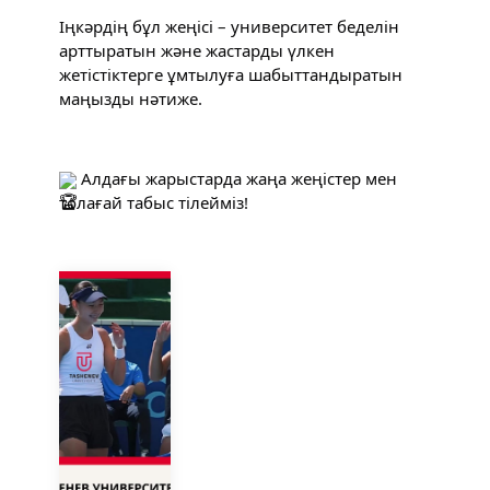
Іңкәрдің бұл жеңісі – университет беделін 
арттыратын және жастарды үлкен 
жетістіктерге ұмтылуға шабыттандыратын 
маңызды нәтиже.
 Алдағы жарыстарда жаңа жеңістер мен 
толағай табыс тілейміз!