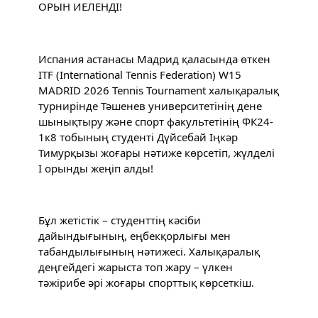
ОРЫН ИЕЛЕНДІ!
Испания астанасы Мадрид қаласында өткен 
ITF (International Tennis Federation) W15 
MADRID 2026 Tennis Tournament халықаралық 
турнирінде Тәшенев университетінің дене 
шынықтыру және спорт факультетінің ФК24-
1к8 тобының студенті Дүйсебай Іңкәр 
Тимурқызы жоғары нәтиже көрсетіп, жүлделі 
І орынды жеңіп алды!
Бұл жетістік – студенттің кәсіби 
дайындығының, еңбекқорлығы мен 
табандылығының нәтижесі. Халықаралық 
деңгейдегі жарыста топ жару – үлкен 
тәжірибе әрі жоғары спорттық көрсеткіш.