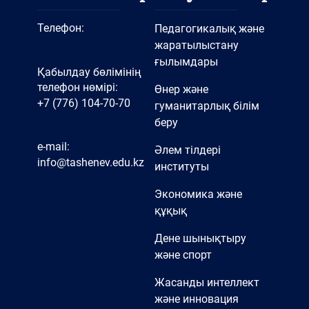
Телефон:
Педагогикалық және
жаратылыстану
ғылымдары
Қабылдау бөлімінің
телефон нөмірі:
Өнер және
+7 (776) 104-70-70
гуманитарлық білім
беру
e-mail:
Әлем тілдері
info@tashenev.edu.kz
институты
Экономика және
құқық
Дене шынықтыру
және спорт
Жасанды интеллект
және инновация