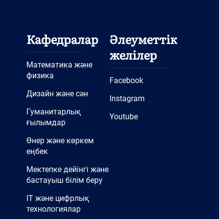
Кафедралар
Әлеуметтік
желілер
Математика және
физика
Facebook
Дизайн және сән
Instagram
Гуманитарлық
Youtube
ғылымдар
Өнер және көркем
еңбек
Мектепке дейінгі және
бастауыш білім беру
IT және цифрлық
технологиялар