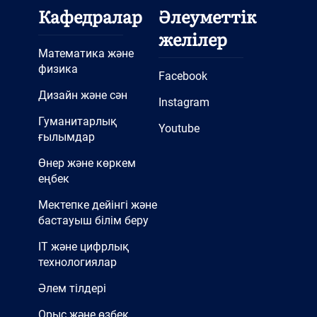
Кафедралар
Әлеуметтік
желілер
Математика және
физика
Facebook
Дизайн және сән
Instagram
Гуманитарлық
Youtube
ғылымдар
Өнер және көркем
еңбек
Мектепке дейінгі және
бастауыш білім беру
IT және цифрлық
технологиялар
Әлем тілдері
Орыс және өзбек