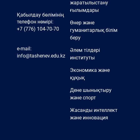
жаратылыстану
ғылымдары
Қабылдау бөлімінің
телефон нөмірі:
Өнер және
+7 (776) 104-70-70
гуманитарлық білім
беру
e-mail:
Әлем тілдері
info@tashenev.edu.kz
институты
Экономика және
құқық
Дене шынықтыру
және спорт
Жасанды интеллект
және инновация