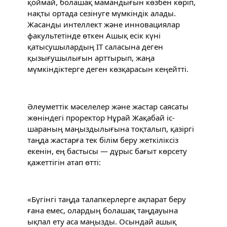
қоймай, болашақ мамандығын көзбен көріп, 
нақты ортада сезінуге мүмкіндік алады. 
Жасанды интеллект және инновациялар 
факультетінде өткен Ашық есік күні 
қатысушылардың IT саласына деген 
қызығушылығын арттырып, жаңа 
мүмкіндіктерге деген көзқарасын кеңейтті.
Әлеуметтік мәселелер және жастар саясаты 
жөніндегі проректор Нұрай Жақабай іс-
шараның маңыздылығына тоқталып, қазіргі 
таңда жастарға тек білім беру жеткіліксіз 
екенін, ең бастысы — дұрыс бағыт көрсету 
қажеттігін атап өтті:
«Бүгінгі таңда талапкерлерге ақпарат беру 
ғана емес, олардың болашақ таңдауына 
ықпал ету аса маңызды. Осындай ашық 