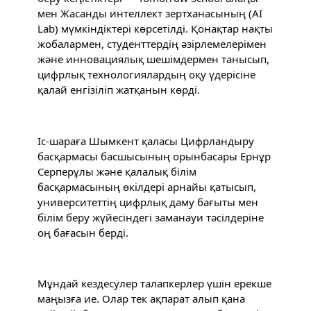
мен Жасанды интеллект зертханасының (AI 
Lab) мүмкіндіктері көрсетілді. Қонақтар нақты 
жобалармен, студенттердің әзірлемелерімен 
және инновациялық шешімдермен танысып, 
цифрлық технологиялардың оқу үдерісіне 
қалай енгізіліп жатқанын көрді.
Іс-шараға Шымкент қаласы Цифрландыру 
басқармасы басшысының орынбасары Ернұр 
Серперұлы және қалалық білім 
басқармасының өкілдері арнайы қатысып, 
университеттің цифрлық даму бағыты мен 
білім беру жүйесіндегі заманауи тәсілдеріне 
оң бағасын берді.
Мұндай кездесулер талапкерлер үшін ерекше 
маңызға ие. Олар тек ақпарат алып қана 