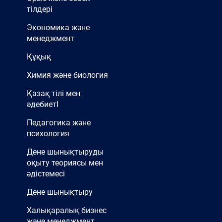
тілдері
Экономика және
менеджмент
Құқық
Химия және биология
Қазақ тілі мен
әдебиетІ
Педагогика және
психология
Дене шынықтыруды
оқыту теориясы мен
әдістемесі
Дене шынықтыру
Халықаралық бизнес
және менеджмент