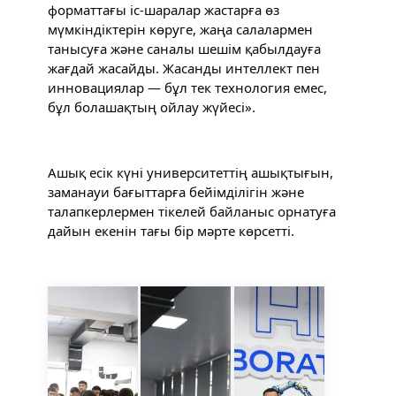
форматтағы іс-шаралар жастарға өз 
мүмкіндіктерін көруге, жаңа салалармен 
танысуға және саналы шешім қабылдауға 
жағдай жасайды. Жасанды интеллект пен 
инновациялар — бұл тек технология емес, 
бұл болашақтың ойлау жүйесі».
Ашық есік күні университеттің ашықтығын, 
заманауи бағыттарға бейімділігін және 
талапкерлермен тікелей байланыс орнатуға 
дайын екенін тағы бір мәрте көрсетті.