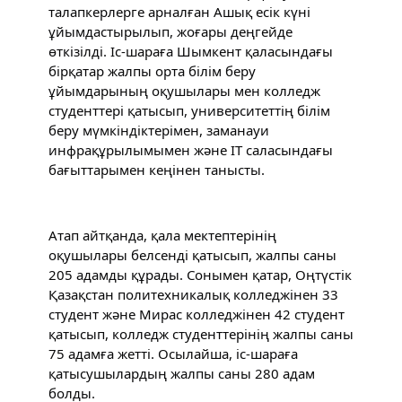
талапкерлерге арналған Ашық есік күні 
ұйымдастырылып, жоғары деңгейде 
өткізілді. Іс-шараға Шымкент қаласындағы 
бірқатар жалпы орта білім беру 
ұйымдарының оқушылары мен колледж 
студенттері қатысып, университеттің білім 
беру мүмкіндіктерімен, заманауи 
инфрақұрылымымен және IT саласындағы 
бағыттарымен кеңінен танысты.
Атап айтқанда, қала мектептерінің 
оқушылары белсенді қатысып, жалпы саны 
205 адамды құрады. Сонымен қатар, Оңтүстік 
Қазақстан политехникалық колледжінен 33 
студент және Мирас колледжінен 42 студент 
қатысып, колледж студенттерінің жалпы саны 
75 адамға жетті. Осылайша, іс-шараға 
қатысушылардың жалпы саны 280 адам 
болды.