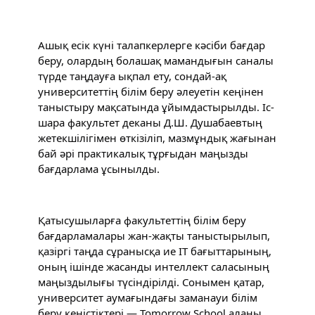
Ашық есік күні талапкерлерге кәсіби бағдар 
беру, олардың болашақ мамандығын саналы 
түрде таңдауға ықпал ету, сондай-ақ 
университеттің білім беру әлеуетін кеңінен 
таныстыру мақсатында ұйымдастырылды. Іс-
шара факультет деканы Д.Ш. Душабаевтың 
жетекшілігімен өткізіліп, мазмұндық жағынан 
бай әрі практикалық тұрғыдан маңызды 
бағдарлама ұсынылды.
Қатысушыларға факультеттің білім беру 
бағдарламалары жан-жақты таныстырылып, 
қазіргі таңда сұранысқа ие IT бағыттарының, 
оның ішінде жасанды интеллект саласының 
маңыздылығы түсіндірілді. Сонымен қатар, 
университет аумағындағы заманауи білім 
беру кеңістіктері — Tomorrow School алаңы 