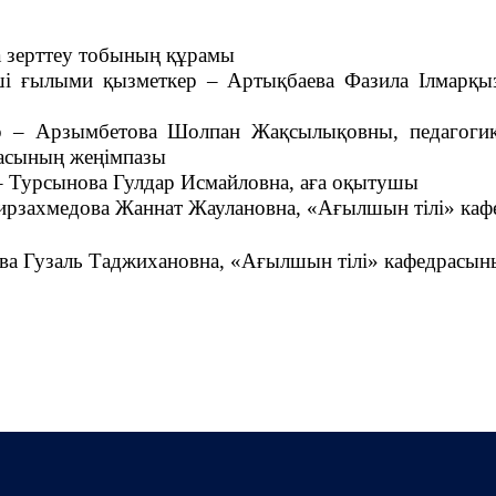
 зерттеу тобының құрамы
ші ғылыми қызметкер
– Артықбаева Фазила Ілмарқы
р
– Арзымбетова Шолпан Жақсылықовны, педагогик
масының жеңімпазы
 Турсынова Гулдар Исмайловна, аға оқытушы
рзахмедова Жаннат Жаулановна, «Ағылшын тілі» ка
а Гузаль Таджихановна, «Ағылшын тілі» кафедрасы