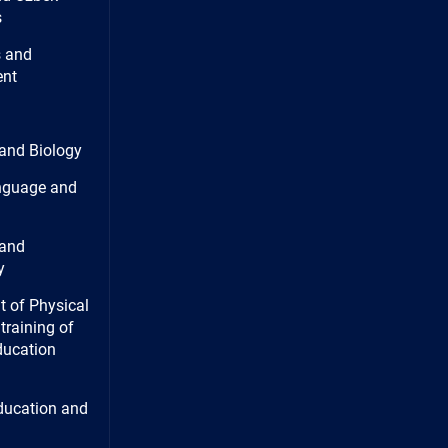
s
 and
nt
and Biology
nguage and
and
y
 of Physical
training of
ducation
ducation and