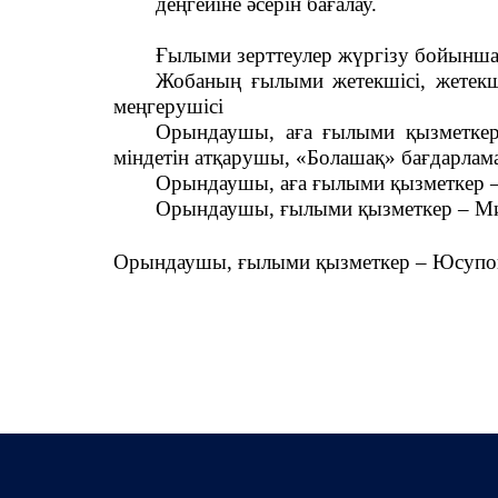
деңгейіне әсерін бағалау.
Ғылыми зерттеулер жүргізу бойынша
Жобаның ғылыми жетекшісі, жетек
меңгерушісі
Орындаушы, аға ғылыми қызметке
міндетін атқарушы, «Болашақ» бағдарла
Орындаушы, аға ғылыми қызметкер
–
Орындаушы, ғылыми қызметкер
– Ми
Орындаушы, ғылыми қызметкер
– Юсупов