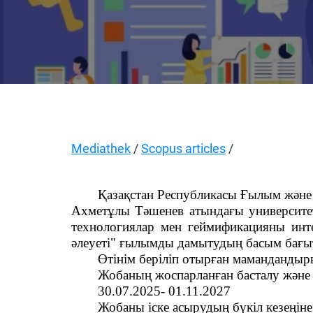
Mediathek
/
Scopus articles
/
Қазақстан
Республикасы
Ғылым
және
Ахметұлы Тәшенев атындағы университет
технологиялар мен геймификацияны интег
әлеуеті" ғылымды дамытудың басым ба
Өтінім беріліп отырған маманданды
Жобаның жоспарланған басталу және а
30.07.2025- 01.11.2027
Жобаны іске асырудың бүкіл кезеңіне