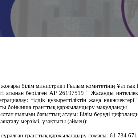
жоғары
білім
министрлігі
Ғылым
комитетінің
Ұлттық
і атынан берілген АР 26197519 " Жасанды интеллект
рациялау: тілдік құзыреттіліктің жаңа көкжиектері
ғыты бойынша
гранттық
қаржыландыру
мақұлданды
рылған ғылыми бағыттың атауы:
Білім беруді цифрланд
яқталу мерзімі, ұзақтығы (аймен):
 сұралған гранттық қаржыландыру сомасы: 61 734 671