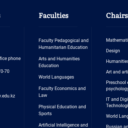
s
Faculties
Chairs
Mathemati
Faculty Pedagogical and
Humanitarian Education
Design
fice phone
Arts and Humanities
Humanitie
Education
70-70
Art and art
World Languages
Preschool 
Faculty Economics and
psycholog
Law
.edu.kz
IT and Digi
Technolog
Physical Education and
Sports
World Lan
Artificial Intelligence and
Russian a