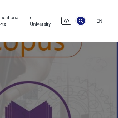
ucational
e-
EN
rtal
University