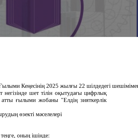
Ғылыми
Кеңесінің
2025
жылғы
22
шілдедегі
шешіміме
 негізінде шет тілін оқытудағы цифрлық
" атты
ғылыми
жобаны
"Елдің зияткерлік
ырудың өзекті мәселелері
 теңге
, оның ішінде: