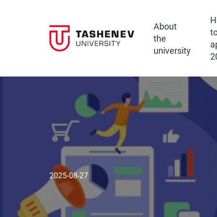
H
About
t
the
a
university
2
2025-08-27