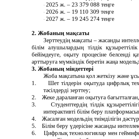
2025 ж. – 23 379 088 теңге
·
2026 ж. – 19 110 309 теңге
·
2027 ж. – 19 245 274 теңге
·
2. Жобаның мақсаты
Зерттеудің мақсаты – жасанды интелл
білім алушылардың тілдік құзыреттілі
бейімдеуге, оқыту процесіне белсенді 
арттыруға мүмкіндік беретін жаңа модельд
3. Жобаның міндеттері
Жоба мақсатына қол жеткізу және ұсы
1.
Шет тілдерін оқытуда цифрлық тех
тәсілдерді зерттеу;
2.
Жеке дараланған оқытуға бағытталған, 
3.
Студенттердің тілдік құзыреттіл
интерактивті білім беру платформасын
4.
Жасалған модельдің тиімділігін дәстү
5.
Білім беру үдерісіне жасанды интелле
6.
Цифрлық технологиялар мен геймифи