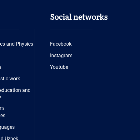
Social networks
cs and Physics
Facebook
Instagram
s
Youtube
istic work
education and
y
tal
ies
guages
nd Uzbek