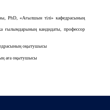
зы, PhD, «Ағылшын тілі» кафедрасының
а ғылымдарының кандидаты, профессор
федрасының оқытушысы
ның аға оқытушысы