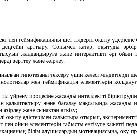
ект пен геймификацияны шет тілдерін оқыту үдерісіне 
к деңгейін арттыру. Сонымен қатар, оқытуды әрбір
қатысуын жандандыруға және интерактивті әрі ойын 
ерді зерттеу және әзірлеу.
нылған гипотезаны тексеру үшін келесі міндеттерді ш
нологиялар мен геймификация элементтерін қолдануғ
тіл үйрену процесіне жасанды интеллектті біріктірудің 
ігін қалыптастыру және бағалау мақсатында жасанды и
 әзірлеу және сынақтан өткізу;
рлі оқыту әдістерімен салыстыра отырып, экспериментті
кт пен ойын элементтерін табысты енгізуге қажетті пе
кацияның білім алушылардың мотивациясына, оқу про