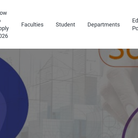
ow
o
Ed
Faculties
Student
Departments
pply
Po
026