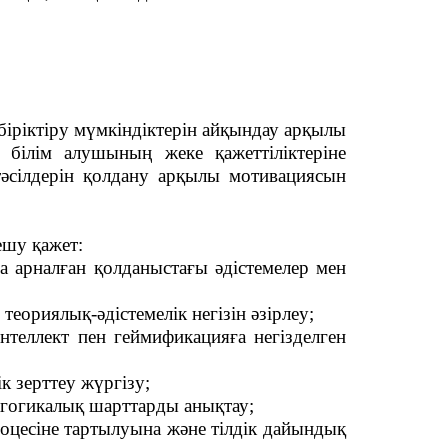
біріктіру мүмкіндіктерін айқындау арқылы
 білім алушының жеке қажеттіліктеріне
тәсілдерін қолдану арқылы мотивациясын
ешу қажет:
а арналған қолданыстағы әдістемелер мен
теориялық-әдістемелік негізін әзірлеу;
нтеллект пен геймификацияға негізделген
к зерттеу жүргізу;
дагогикалық шарттарды анықтау;
цесіне тартылуына және тілдік дайындық