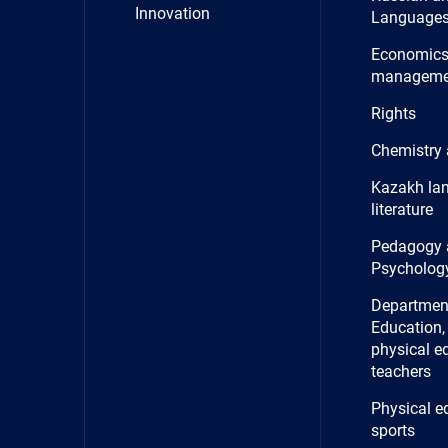
Innovation
Language
Economics
manageme
Rights
Chemistry 
Kazakh la
literature
Pedagogy 
Psycholog
Department
Education, 
physical e
teachers
Physical e
sports