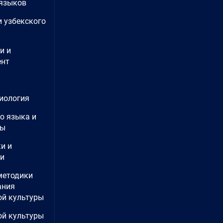
языков
и узбекского
и и
нт
иология
о языка и
ры
и и
ии
методики
ания
ой культуры
ой культуры