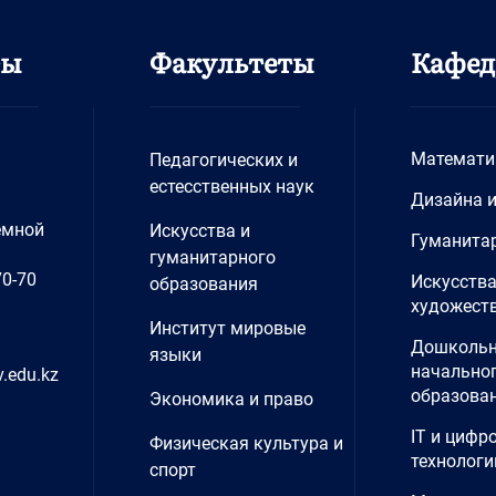
ты
Факультеты
Кафе
Математи
Педагогических и
естесственных наук
Дизайна 
емной
Искусства и
Гуманита
гуманитарного
70-70
Искусства
образования
художеств
Институт мировые
Дошкольн
языки
начально
.edu.kz
образова
Экономика и право
IT и цифр
Физическая культура и
технологи
спорт