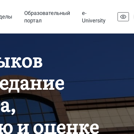
Образовательный
e-
делы
портал
University
ыков
седание
а,
ю и оценке