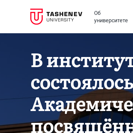
Об
университете
В институ
состоялось
Академиче
посвящённ