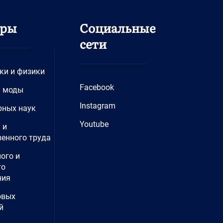
дры
Социальные
сети
ки и физики
Facebook
и моды
Instagram
рных наук
Youtube
 и
енного труда
ого и
го
ния
овых
й