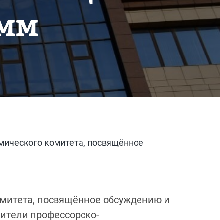
амм
мического комитета, посвящённое
омитета, посвящённое обсуждению и
вители профессорско-