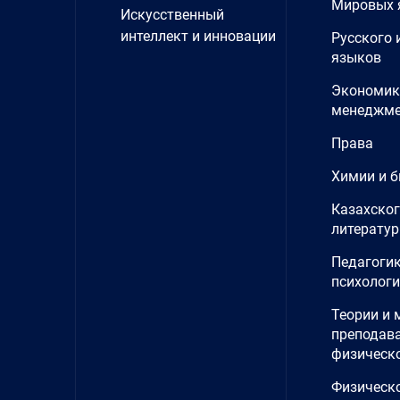
Мировых 
Искусственный
интеллект и инновации
Русского 
языков
Экономик
менеджме
Права
Химии и б
Казахског
литерату
Педагогик
психолог
Теории и 
преподав
физическ
Физическ