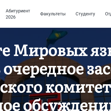
Абитуриент
Факультеты
Студенту
От
2026
те Мировых яз
 очередное за
ского комитет
ое обсуждени