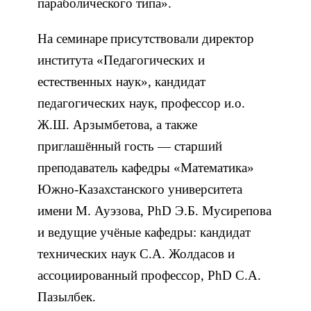
параболического типа
».
На
семинар
е
присутствовали
директор
института «Педагогически
х
и
естественны
х
наук», кандидат
педагогических наук,
профессор и.о.
Ж.Ш. Арзымбетова, а также
приглашённый гость — старший
преподаватель
кафедры «Математика»
Южно-Казахстанского университета
имени М. Ауэзова, PhD Э.Б. Мусирепова
и
ведущие учёные кафедры: кандидат
технических наук С.А. Жолдасов и
ассоциированный профессор, PhD С.А.
Пазылбек.