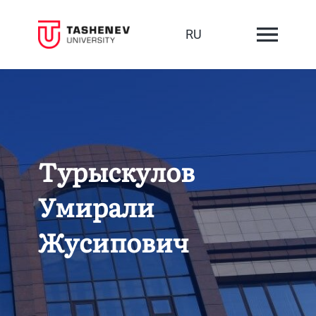
RU
Турыскулов
Умирали
Жусипович