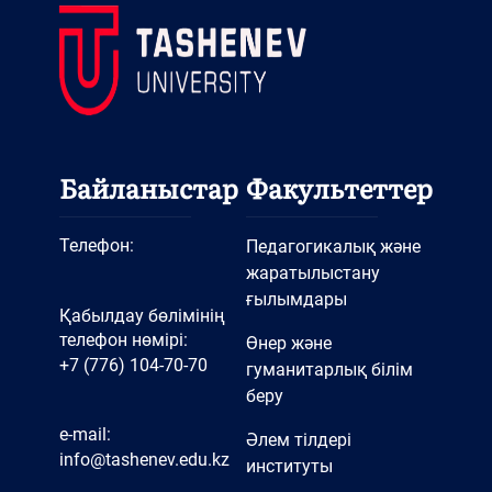
Байланыстар
Факультеттер
Телефон:
Педагогикалық және
жаратылыстану
ғылымдары
Қабылдау бөлімінің
телефон нөмірі:
Өнер және
+7 (776) 104-70-70
гуманитарлық білім
беру
e-mail:
Әлем тілдері
info@tashenev.edu.kz
институты