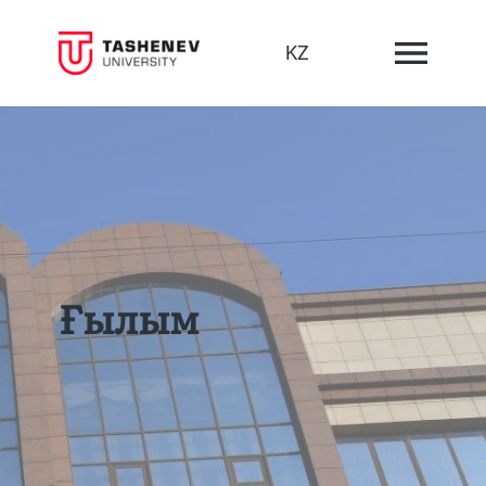
KZ
Ғылым