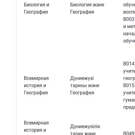
Биология и
Биология және
обуч
География
География
восп
B003
и ме
нача
обуч
B014
учит
Всемирная
Дүниежүзі
геог
история и
тарихы және
B015
География
География
учит
гума
пред
Всемирная
Дүниежүзілік
история и
тарих және
B049