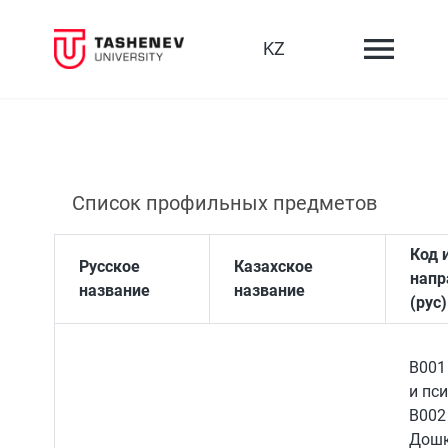
KZ
Список профильных предметов
Код 
Русское
Казахское
напр
название
название
(рус)
B001
и пс
B002
Дошк