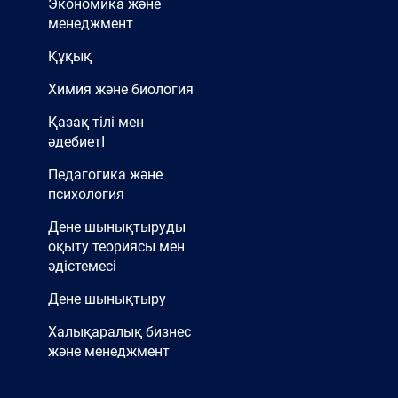
Экономика және
менеджмент
Құқық
Химия және биология
Қазақ тілі мен
әдебиетІ
Педагогика және
психология
Дене шынықтыруды
оқыту теориясы мен
әдістемесі
Дене шынықтыру
Халықаралық бизнес
және менеджмент