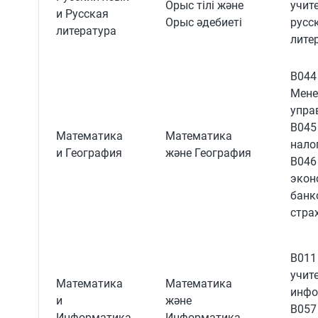
Орыс тілі және
учит
и Русская
Орыс әдебиеті
русс
литература
лите
B044
Мене
упра
B045
Математика
Математика
нало
и География
және География
B046
экон
банк
стра
B011
учит
Математика
Математика
инфо
и
және
B057
Информатика
Информатика