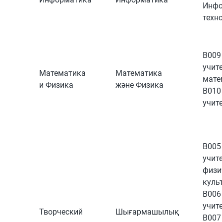
Инфо
техн
B009
учит
Математика
Математика
мате
и Физика
және Физика
B010
учит
B005
учит
физи
куль
B006
учит
Творческий
Шығармашылық
B007