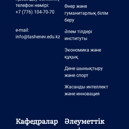
телефон нөмірі:
Өнер және
+7 (776) 104-70-70
гуманитарлық білім
беру
e-mail:
Әлем тілдері
info@tashenev.edu.kz
институты
Экономика және
құқық
Дене шынықтыру
және спорт
Жасанды интеллект
және инновация
Кафедралар
Әлеуметтік