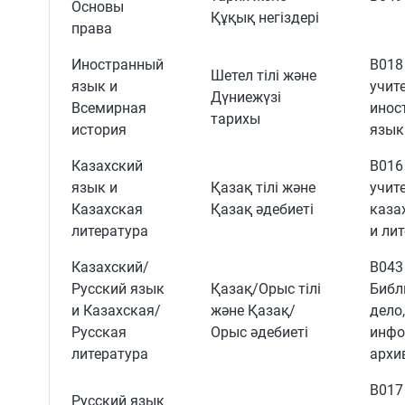
Основы
Құқық негіздері
права
Иностранный
B018
Шетел тілі және
язык и
учит
Дүниежүзі
Всемирная
инос
тарихы
история
язык
Казахский
B016
язык и
Қазақ тілі және
учит
Казахская
Қазақ әдебиеті
каза
литература
и ли
Казахский/
B043
Русский язык
Қазақ/Орыс тілі
Библ
и Казахская/
және Қазақ/
дело
Русская
Орыс әдебиеті
инфо
литература
архи
B017
Русский язык