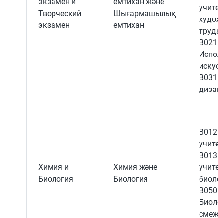
экзамен и
емтихан және
учит
Творческий
Шығармашылық
худо
экзамен
емтихан
труд
B021
Испо
иску
B031
диза
B012
учит
B013
Химия и
Химия және
учит
Биология
Биология
биол
B050
Биол
смеж