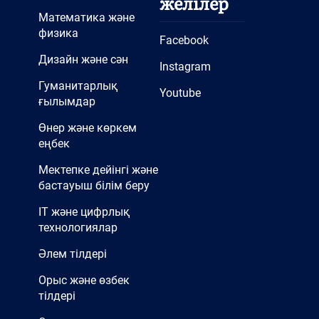
желілер
Математика және
физика
Facebook
Дизайн және сән
Instagram
Гуманитарлық
Youtube
ғылымдар
Өнер және көркем
еңбек
Мектепке дейінгі және
бастауыш білім беру
IT және цифрлық
технологиялар
Әлем тілдері
Орыс және өзбек
тілдері