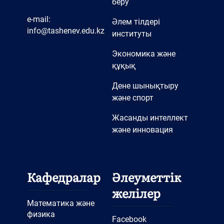
беру
e-mail:
Әлем тілдері
info@tashenev.edu.kz
институты
Экономика және
құқық
Дене шынықтыру
және спорт
Жасанды интеллект
және инновация
Кафедралар
Әлеуметтік
желілер
Математика және
физика
Facebook