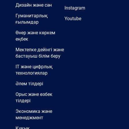
Дизайн және сән
Instagram
Гуманитарлық
Youtube
ғылымдар
Өнер және көркем
еңбек
Мектепке дейінгі және
бастауыш білім беру
IT және цифрлық
технологиялар
Әлем тілдері
Орыс және өзбек
тілдері
Экономика және
менеджмент
Құқық