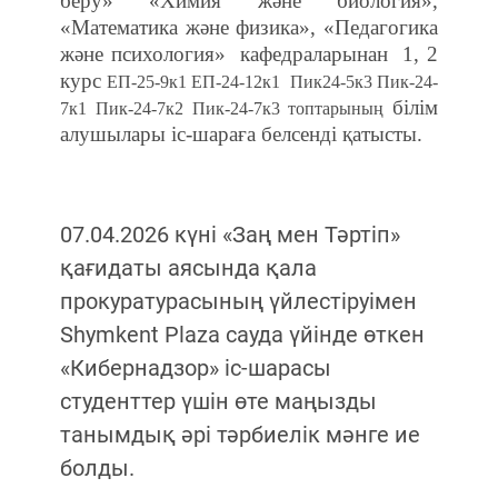
беру» «Химия және биология»,
«Математика және физика»,
«Педагогика
және психология»
кафедраларынан
1, 2
курс
ЕП-25-9к1 ЕП-24-12к1
Пик24-5к3 Пик-24-
білім
7к1 Пик-24-7к2 Пик-24-7к3 топтарының
алушылары іс-шараға белсенді қатысты.
07.04.2026 күні «Заң мен Тәртіп»
қағидаты аясында қала
прокуратурасының үйлестіруімен
Shymkent Plaza сауда үйінде өткен
«Кибернадзор» іс-шарасы
студенттер үшін өте маңызды
танымдық әрі тәрбиелік мәнге ие
болды.