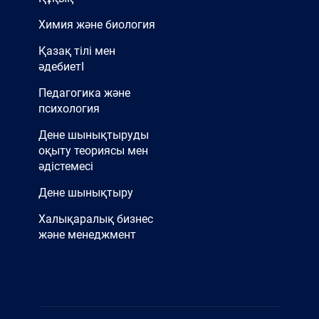
Химия және биология
Қазақ тілі мен
әдебиетІ
Педагогика және
психология
Дене шынықтыруды
оқыту теориясы мен
әдістемесі
Дене шынықтыру
Халықаралық бизнес
және менеджмент