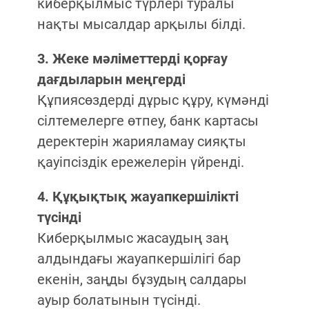
киберқылмыс түрлері туралы
нақты мысалдар арқылы білді.
3. Жеке мәліметтерді қорғау
дағдыларын меңгерді
Құпиясөздерді дұрыс құру, күмәнді
сілтемелерге өтпеу, банк картасы
деректерін жарияламау сияқты
қауіпсіздік ережелерін үйренді.
4. Құқықтық жауапкершілікті
түсінді
Киберқылмыс жасаудың заң
алдындағы жауапкершілігі бар
екенін, заңды бұзудың салдары
ауыр болатынын түсінді.