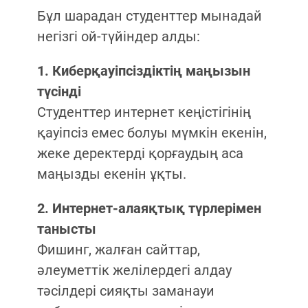
Бұл шарадан студенттер мынадай
негізгі ой-түйіндер алды:
1. Киберқауіпсіздіктің маңызын
түсінді
Студенттер интернет кеңістігінің
қауіпсіз емес болуы мүмкін екенін,
жеке деректерді қорғаудың аса
маңызды екенін ұқты.
2. Интернет-алаяқтық түрлерімен
танысты
Фишинг, жалған сайттар,
әлеуметтік желілердегі алдау
тәсілдері сияқты заманауи