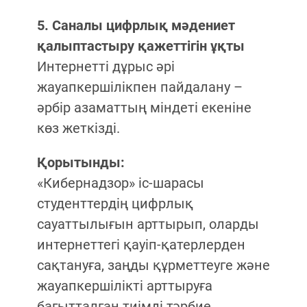
5. Саналы цифрлық мәдениет
қалыптастыру қажеттігін ұқты
Интернетті дұрыс әрі
жауапкершілікпен пайдалану –
әрбір азаматтың міндеті екеніне
көз жеткізді.
Қорытынды:
«Кибернадзор» іс-шарасы
студенттердің цифрлық
сауаттылығын арттырып, оларды
интернеттегі қауіп-қатерлерден
сақтануға, заңды құрметтеуге және
жауапкершілікті арттыруға
бағытталған тиімді тәрбие