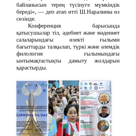
байланысын терең түсінуге мүмкіндік
береді», — деп атап өтті Ш.Наралиева өз
сөзінде.
Конференция барысында
қатысушылар тіл, әдебиет және мәдениет
салаларындағы өзекті ғылыми
бағыттарды талқылап, түркі және әлемдік
филология ғылымындағы
ынтымақтастықты дамыту жолдарын
қарастырды.