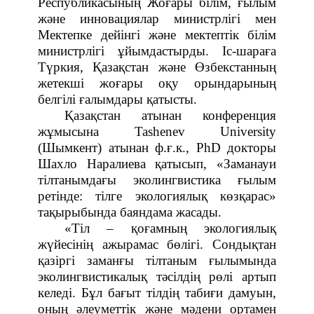
Республикасының Жоғары білім, ғылым
және инновациялар министрлігі мен
Мектепке дейінгі және мектептік білім
министрлігі ұйымдастырды. Іс-шараға
Түркия, Қазақстан және Өзбекстанның
жетекші жоғары оқу орындарының
белгілі ғалымдары қатысты.
Қазақстан атынан конференция
жұмысына Tashen
е
v University
(Шымкент) атынан ф.ғ.к., PhD докторы
Шахло Наралиева қатысып, «Заманауи
тілтанымдағы эколингвистика ғылым
ретінде: тілге экологиялық көзқарас»
тақырыбында баяндама жасады.
«Тіл – қоғамның экологиялық
жүйесінің ажырамас бөлігі. Сондықтан
қазіргі заманғы тілтаным ғылымында
эколингвистикалық тәсілдің рөлі артып
келеді. Бұл бағыт тілдің табиғи дамуын,
оның әлеуметтік және мәдени ортамен