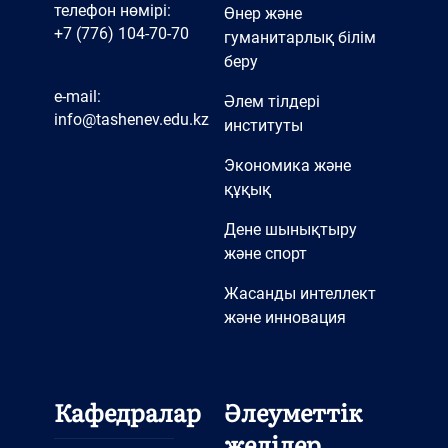
телефон нөмірі:
Өнер және
+7 (776) 104-70-70
гуманитарлық білім
беру
e-mail:
Әлем тілдері
info@tashenev.edu.kz
институты
Экономика және
құқық
Дене шынықтыру
және спорт
Жасанды интеллект
және инновация
Кафедралар
Әлеуметтік
желілер