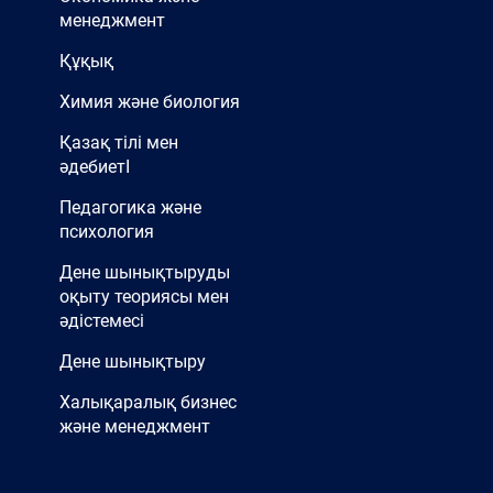
менеджмент
Құқық
Химия және биология
Қазақ тілі мен
әдебиетІ
Педагогика және
психология
Дене шынықтыруды
оқыту теориясы мен
әдістемесі
Дене шынықтыру
Халықаралық бизнес
және менеджмент