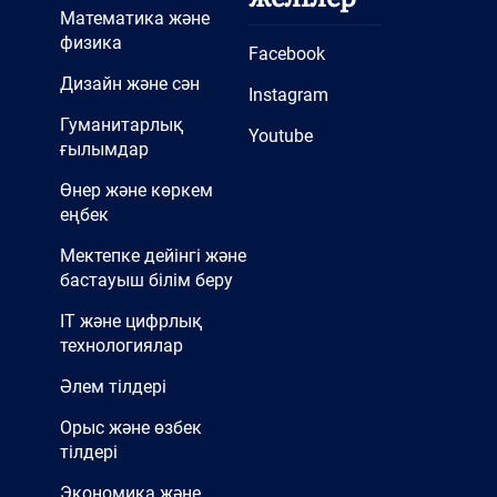
Математика және
физика
Facebook
Дизайн және сән
Instagram
Гуманитарлық
Youtube
ғылымдар
Өнер және көркем
еңбек
Мектепке дейінгі және
бастауыш білім беру
IT және цифрлық
технологиялар
Әлем тілдері
Орыс және өзбек
тілдері
Экономика және