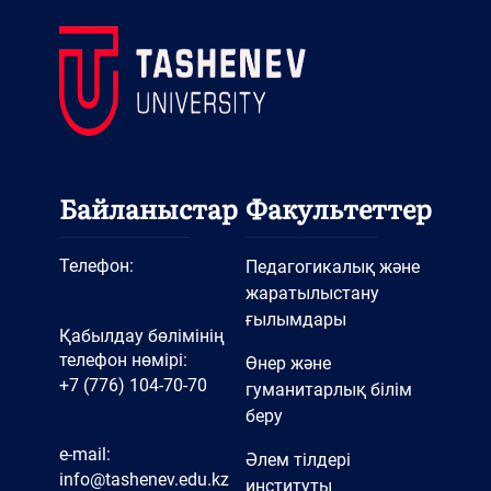
Байланыстар
Факультеттер
Телефон:
Педагогикалық және
жаратылыстану
ғылымдары
Қабылдау бөлімінің
телефон нөмірі:
Өнер және
+7 (776) 104-70-70
гуманитарлық білім
беру
e-mail:
Әлем тілдері
info@tashenev.edu.kz
институты