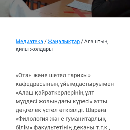
Медиатека
/
Жаңалықтар
/ Алаштың
қилы жолдары
«Отан және шетел тарихы»
кафедрасының ұйымдастыруымен
«Алаш қайраткерлерінің ұлт
мүддесі жолындағы күресі» атты
дөңгелек үстел өткізілді. Шараға
«Филология және гуманитарлық
білім» факультетінің деканы т.ғ.к.,