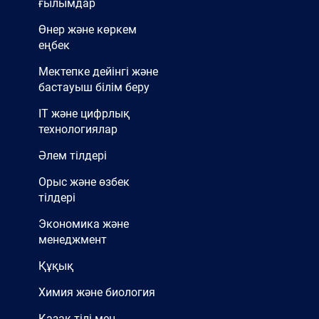
ғылымдар
Өнер және көркем
еңбек
Мектепке дейінгі және
бастауыш білім беру
IT және цифрлық
технологиялар
Әлем тілдері
Орыс және өзбек
тілдері
Экономика және
менеджмент
Құқық
Химия және биология
Қазақ тілі мен