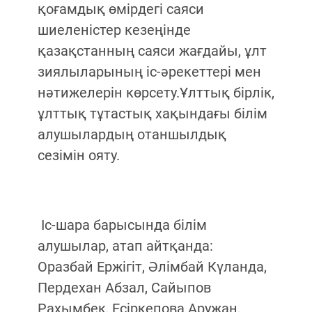
қоғамдық өмірдегі саяси
шиеленістер кезеңінде
қазақстанның саяси жағдайы, ұлт
зиялыларының іс-әрекеттері мен
нәтижелерін көрсету.Ұлттық бірлік,
ұлттық тұтастық хақындағы білім
алушылардың отаншылдық
сезімін ояту.
Іс-шара барысында білім
алушылар, атап айтқанда:
Оразбай Ержігіт, Әлімбай Күланда,
Пердехан Абзал, Сайыпов
Рахымбек, Есіркепова Аружан,