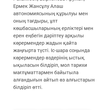
Ермек Жансұлу Алаш
автономиясының құрылуы мен
оның тағдыры, ұлт
көшбасшыларының ерліктері мен
ерен еңбегін дәріптеу арқылы
көрермендер жадын қайта
жаңғырта түсті. Іс-шара соңында
көрермендер өздерінің ыстық
ықыласын білдіріп, мол тарихи
мағлұматтармен байытыла
алғандығын айтып өз алғыстарын
білдіріп өтті.