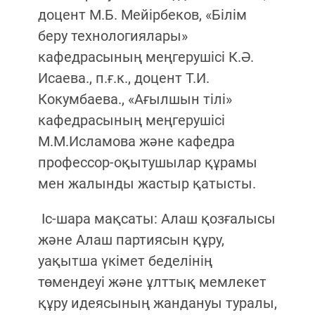
доцент М.Б. Мейірбеков, «Білім
беру технологиялары»
кафедрасының меңгерушісі К.Ә.
Исаева., п.ғ.к., доцент Т.И.
Кокумбаева., «Ағылшын тілі»
кафедрасының меңгерушісі
М.М.Исламова және кафедра
профессор-оқытушылар құрамы
мен жалынды жастыр қатысты.
Іс-шара мақсаты: Алаш қозғалысы
және Алаш партиясын құру,
уақытша үкімет беделінің
төмендеуі және ұлттық мемлекет
құру идеясының жандануы туралы,