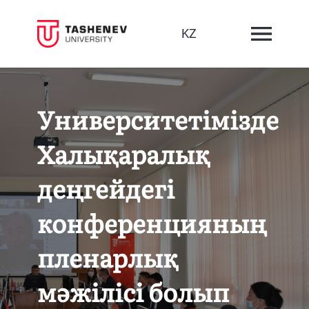
KZ
Университетімізде
Халықаралық
деңгейдегі
конференцияның
пленарлық
мәжілісі болып