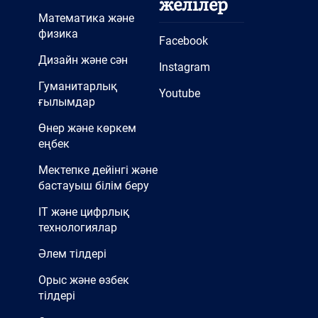
желілер
Математика және
физика
Facebook
Дизайн және сән
Instagram
Гуманитарлық
Youtube
ғылымдар
Өнер және көркем
еңбек
Мектепке дейінгі және
бастауыш білім беру
IT және цифрлық
технологиялар
Әлем тілдері
Орыс және өзбек
тілдері