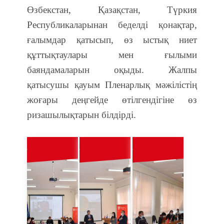
Өзбекстан, Қазақстан, Түркия
Республикаларынан беделді қонақтар,
ғалымдар қатысып, өз ыстық ниет
құттықтаулары мен ғылыми
баяндамаларын оқыды. Жалпы
қатысушы қауым Пленарлық мәжілістің
жоғары деңгейде өтілгендігіне өз
ризашылықтарын білдірді.