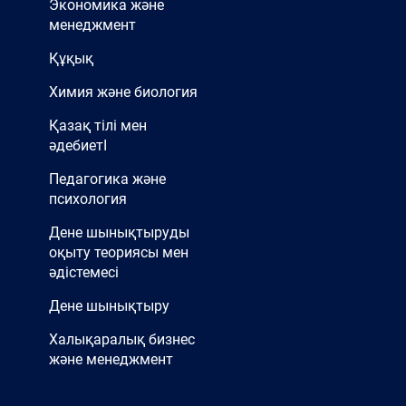
Экономика және
менеджмент
Құқық
Химия және биология
Қазақ тілі мен
әдебиетІ
Педагогика және
психология
Дене шынықтыруды
оқыту теориясы мен
әдістемесі
Дене шынықтыру
Халықаралық бизнес
және менеджмент