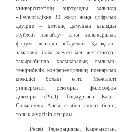
университетінің виртуалды залында
«Тәуелсіздікке 30 жыл: жаңа цифрлық
дәуірде – ұлттық дамудың ұтымды
жүйесін нығайту» атты халықаралық
форум аясында «Тәуелсіз Қазақстан:
заманауи білім әлеуеті мен жетістіктер»
тақырыбында халықаралық ғылыми-
тәжірибелік конференцияның пленарлық
мәжілісі болып өтті. Мәжілісті
университет ректоры, философия
докторы (PhD) Тоқмұрзаев Бақыт
Салманұлы Алғы сөзбен ашып беріп,
толық жүргізіп отырды.
Ресей Федерациясы, Қырғызстан,