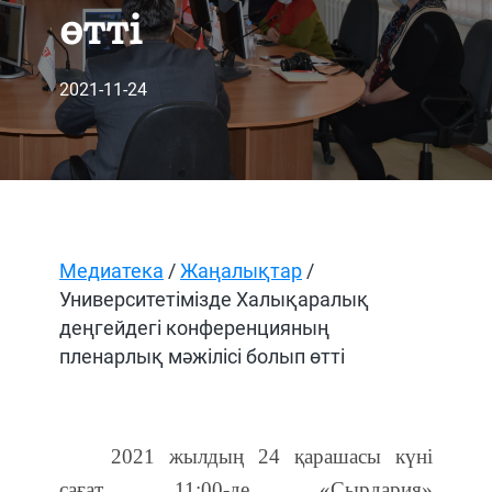
өтті
2021-11-24
Медиатека
/
Жаңалықтар
/
Университетімізде Халықаралық
деңгейдегі конференцияның
пленарлық мәжілісі болып өтті
2021 жылдың 24 қарашасы күні
сағат 11:00-де «Сырдария»