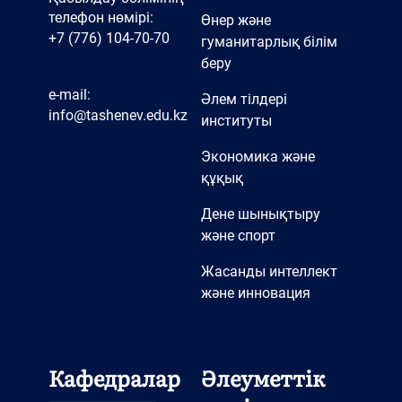
телефон нөмірі:
Өнер және
+7 (776) 104-70-70
гуманитарлық білім
беру
e-mail:
Әлем тілдері
info@tashenev.edu.kz
институты
Экономика және
құқық
Дене шынықтыру
және спорт
Жасанды интеллект
және инновация
Кафедралар
Әлеуметтік