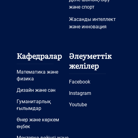
және спорт
Жасанды интеллект
және инновация
Кафедралар
Әлеуметтік
желілер
Математика және
физика
Facebook
Дизайн және сән
Instagram
Гуманитарлық
Youtube
ғылымдар
Өнер және көркем
еңбек
Мектепке дейінгі және