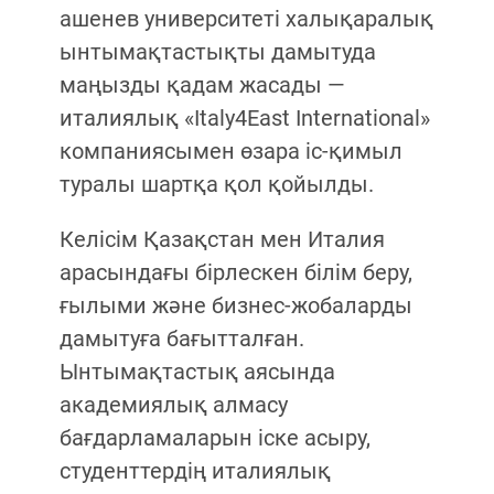
ашенев университеті халықаралық
ынтымақтастықты дамытуда
маңызды қадам жасады —
италиялық «Italy4East International»
компаниясымен өзара іс-қимыл
туралы шартқа қол қойылды.
Келісім Қазақстан мен Италия
арасындағы бірлескен білім беру,
ғылыми және бизнес-жобаларды
дамытуға бағытталған.
Ынтымақтастық аясында
академиялық алмасу
бағдарламаларын іске асыру,
студенттердің италиялық