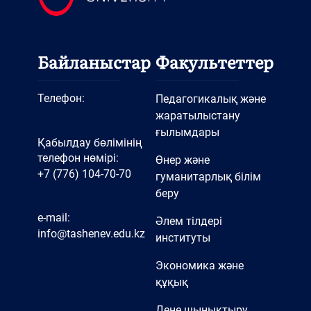
Байланыстар
Факультеттер
Телефон:
Педагогикалық және
жаратылыстану
ғылымдары
Қабылдау бөлімінің
телефон нөмірі:
Өнер және
+7 (776) 104-70-70
гуманитарлық білім
беру
e-mail:
Әлем тілдері
info@tashenev.edu.kz
институты
Экономика және
құқық
Дене шынықтыру