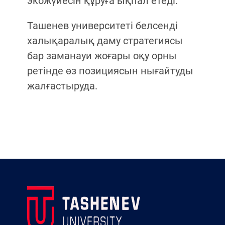
экожүйесін құруға ықпал етеді.
Ташенев университеті белсенді
халықаралық даму стратегиясы
бар заманауи жоғары оқу орны
ретінде өз позициясын нығайтуды
жалғастыруда.