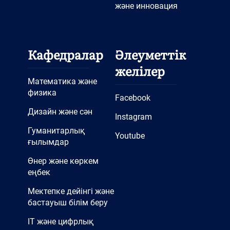
және инновация
Кафедралар
Әлеуметтік
желілер
Математика және
физика
Facebook
Дизайн және сән
Instagram
Гуманитарлық
Youtube
ғылымдар
Өнер және көркем
еңбек
Мектепке дейінгі және
бастауыш білім беру
IT және цифрлық