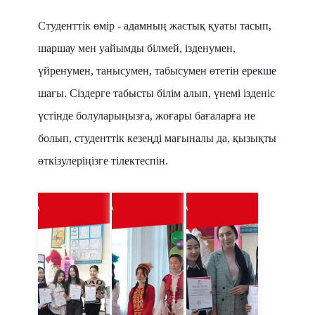
Студенттік өмір - адамның жастық қуаты тасып,
шаршау мен уайымды білмей, ізденумен,
үйренумен, танысумен, табысумен өтетін ерекше
шағы. Сіздерге табысты білім алып, үнемі ізденіс
үстінде болуларыңызға, жоғары бағаларға ие
болып, студенттік кезеңді мағыналы да, қызықты
өткізулеріңізге тілектеспін.