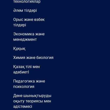
технологиялар
Әлем тілдері
Орыс және өзбек
тілдері
Экономика және
менеджмент
Құқық
Химия және биология
Қазақ тілі мен
әдебиетІ
Педагогика және
психология
Дене шынықтыруды
оқыту теориясы мен
әдістемесі