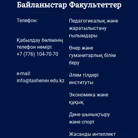
Байланыстар
Факультеттер
Телефон:
Педагогикалық және
жаратылыстану
ғылымдары
Қабылдау бөлімінің
телефон нөмірі:
Өнер және
+7 (776) 104-70-70
гуманитарлық білім
беру
e-mail:
Әлем тілдері
info@tashenev.edu.kz
институты
Экономика және
құқық
Дене шынықтыру
және спорт
Жасанды интеллект