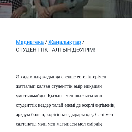
Медиатека
/
Жаңалықтар
/
СТУДЕНТТІК - АЛТЫН ДӘУІРІМ!
Әр адамның жадында ерекше естеліктерімен
жатталып қалған студенттік өмір ешқашан
ұмытылмайды. Қызығы мен шыжығы мол
студенттік кездер талай әдемі де әсерлі әңгіменің
арқауы болып, көрігін қыздырары қақ. Сәні мен
салтанаты мәні мен мағынасы мол өмірдің