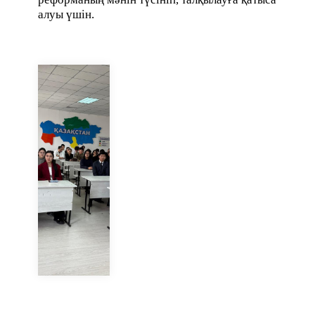
алуы үшін.