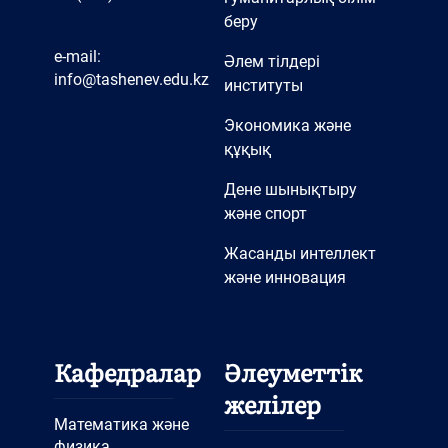
беру
e-mail:
Әлем тілдері
info@tashenev.edu.kz
институты
Экономика және
құқық
Дене шынықтыру
және спорт
Жасанды интеллект
және инновация
Кафедралар
Әлеуметтік
желілер
Математика және
физика