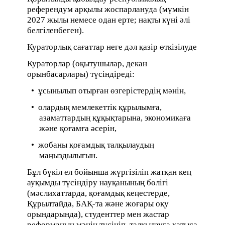
референдум арқылы жоспарлануда (мүмкін
2027 жылы немесе одан ерте; нақты күні әлі
белгіленбеген).
Кураторлық сағаттар неге дәл қазір өткізілуде
Кураторлар (оқытушылар, декан
орынбасарлары) түсіндіреді:
• ұсынылып отырған өзгерістердің мәнін,
• олардың мемлекеттік құрылымға,
азаматтардың құқықтарына, экономикаға
және қоғамға әсерін,
• жобаны қоғамдық талқылаудың
маңыздылығын.
Бұл бүкіл ел бойынша жүргізіліп жатқан кең
ауқымды түсіндіру науқанының бөлігі
(мәслихаттарда, қоғамдық кеңестерде,
Құрылтайда, БАҚ-та және жоғары оқу
орындарында), студенттер мен жастар
реформаның мәнін түсініп, талқылауға қатыса