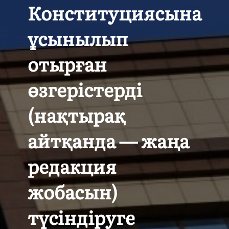
Конституциясына
ұсынылып
отырған
өзгерістерді
(нақтырақ
айтқанда — жаңа
редакция
жобасын)
түсіндіруге