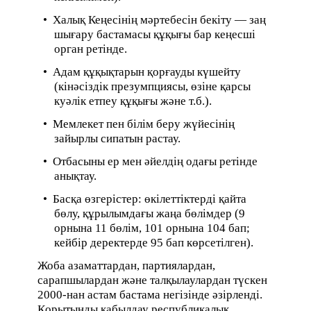
• Халық Кеңесінің мәртебесін бекіту — заң
шығару бастамасы құқығы бар кеңесші
орган ретінде.
• Адам құқықтарын қорғауды күшейту
(кінәсіздік презумпциясы, өзіне қарсы
куәлік етпеу құқығы және т.б.).
• Мемлекет пен білім беру жүйесінің
зайырлы сипатын растау.
• Отбасыны ер мен әйелдің одағы ретінде
анықтау.
• Басқа өзгерістер: өкілеттіктерді қайта
бөлу, құрылымдағы жаңа бөлімдер (9
орнына 11 бөлім, 101 орнына 104 бап;
кейбір деректерде 95 бап көрсетілген).
Жоба азаматтардан, партиялардан,
сарапшылардан және талқылаулардан түскен
2000-нан астам бастама негізінде әзірленді.
Қорытынды қабылдау республикалық