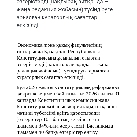
өзгерістерді (нақтырақ айтқанда —
жаңа редакция жобасын) түсіндіруге
арналған кураторлық сағаттар
өткізілді.
Экономика және құқық факультетінің
топтарында Қазақстан Республикасы
Конституциясына ұсынылып отырған
өзгерістерді (нақтырақ айтқанда — жаңа
редакция жобасын) түсіндіруге арналған
кураторлық сағаттар өткізілді.
Бұл 2026 жылғы конституциялық реформаның
қазіргі кезеңімен байланысты: 2026 жылғы 31
қаңтарда Конституциялық комиссия жаңа
Конституция жобасын жариялады, ол қазіргі
мәтінді түбегейлі қайта қарастырады
(өзгерістер 101 баптың 77-сіне, яғни
шамамен 84%-ына әсер етеді). Бастапқыда
шамамен 40 бапқа өзгерістер енгізу