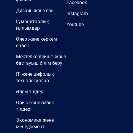
Facebook
Дизайн және сән
Instagram
Гуманитарлық
Youtube
ғылымдар
Өнер және көркем
еңбек
Мектепке дейінгі және
бастауыш білім беру
IT және цифрлық
технологиялар
Әлем тілдері
Орыс және өзбек
тілдері
Экономика және
менеджмент