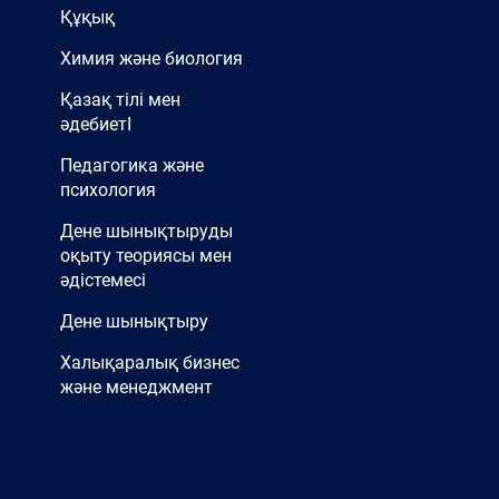
Құқық
Химия және биология
Қазақ тілі мен
әдебиетІ
Педагогика және
психология
Дене шынықтыруды
оқыту теориясы мен
әдістемесі
Дене шынықтыру
Халықаралық бизнес
және менеджмент