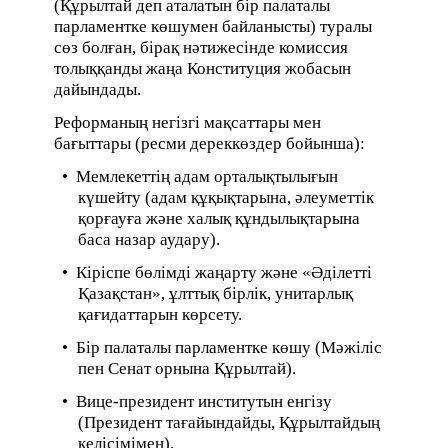
(Құрылтай деп аталатын бір палаталы
парламентке көшумен байланысты) туралы
сөз болған, бірақ нәтижесінде комиссия
толыққанды жаңа Конституция жобасын
дайындады.
Реформаның негізгі мақсаттары мен
бағыттары (ресми дереккөздер бойынша):
• Мемлекеттің адам орталықтылығын
күшейту (адам құқықтарына, әлеуметтік
қорғауға және халық құндылықтарына
баса назар аудару).
• Кіріспе бөлімді жаңарту және «Әділетті
Қазақстан», ұлттық бірлік, унитарлық
қағидаттарын көрсету.
• Бір палаталы парламентке көшу (Мәжіліс
пен Сенат орнына Құрылтай).
• Вице-президент институтын енгізу
(Президент тағайындайды, Құрылтайдың
келісімімен).