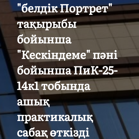
"белдік Портрет"
тақырыбы
бойынша
"Кескіндеме" пәні
бойынша ПиК-25-
14к1 тобында
ашық
практикалық
сабақ өткізді