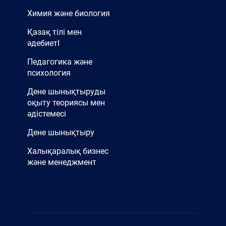
Химия және биология
Қазақ тілі мен
әдебиетІ
Педагогика және
психология
Дене шынықтыруды
оқыту теориясы мен
әдістемесі
Дене шынықтыру
Халықаралық бизнес
және менеджмент