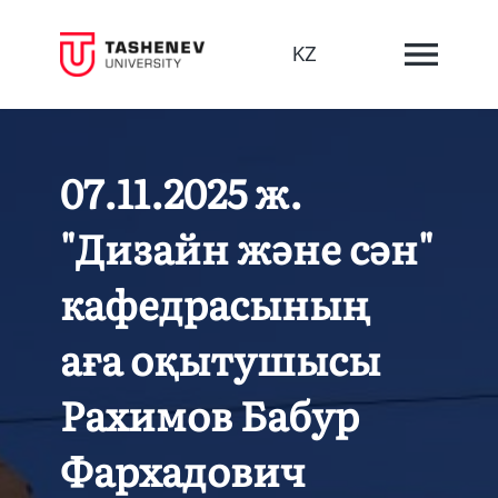
KZ
07.11.2025 ж.
"Дизайн және сән"
кафедрасының
аға оқытушысы
Рахимов Бабур
Фархадович