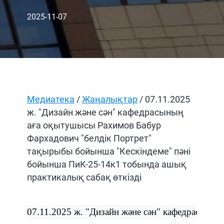
2025-11-07
Медиатека
/
Жаңалықтар
/ 07.11.2025
ж. "Дизайн және сән" кафедрасының
аға оқытушысы Рахимов Бабур
Фархадович "белдік Портрет"
тақырыбы бойынша "Кескіндеме" пәні
бойынша ПиК-25-14к1 тобында ашық
практикалық сабақ өткізді
07.11.2025
ж
. 
"Дизайн
және
сән"
кафедрасының