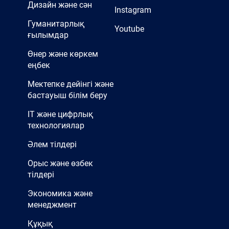
Дизайн және сән
Instagram
Гуманитарлық
Youtube
ғылымдар
Өнер және көркем
еңбек
Мектепке дейінгі және
бастауыш білім беру
IT және цифрлық
технологиялар
Әлем тілдері
Орыс және өзбек
тілдері
Экономика және
менеджмент
Құқық