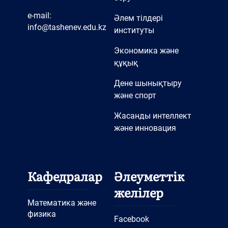
e-mail:
Әлем тілдері
info@tashenev.edu.kz
институты
Экономика және
құқық
Дене шынықтыру
және спорт
Жасанды интеллект
және инновация
Кафедралар
Әлеуметтік
желілер
Математика және
физика
Facebook