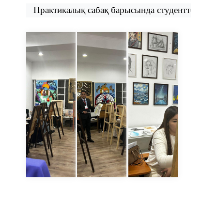
Практикалық
сабақ
барысында
студенттер
ара