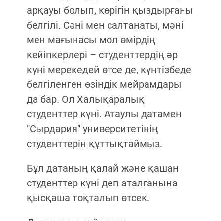
арқауы болып, көрігін қыздырғаны
белгілі. Сәні мен салтанаты, мәні
мен мағынасы мол өмірдің
кейіпкерлері – студенттердің әр
күні мерекедей өтсе де, күнтізбеде
белгіленген өзіндік мейрамдары
да бар. Ол Халықаралық
студенттер күні. Атаулы датамен
"Сырдария" университетінің
студенттерін құттықтаймыз.
Бұл датаның қалай және қашан
студенттер күні деп аталғанына
қысқаша тоқталып өтсек.