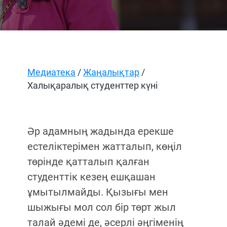
Медиатека
/
Жаңалықтар
/
Халықаралық студенттер күні
Әр адамның жадында ерекше
естеліктерімен жатталып, көңіл
төрінде қатталып қалған
студенттік кезең ешқашан
ұмытылмайды. Қызығы мен
шыжығы мол сол бір төрт жыл
талай әдемі де, әсерлі әңгіменің