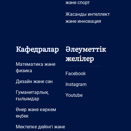
және спорт
Жасанды интеллект
және инновация
Кафедралар
Әлеуметтік
желілер
Математика және
физика
Facebook
Дизайн және сән
Instagram
Гуманитарлық
Youtube
ғылымдар
Өнер және көркем
еңбек
Мектепке дейінгі және