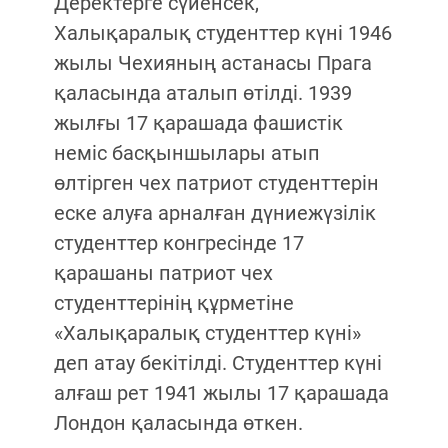
Деректерге сүйенсек,
Халықаралық студенттер күні 1946
жылы Чехияның астанасы Прага
қаласында аталып өтілді. 1939
жылғы 17 қарашада фашистік
неміс басқыншылары атып
өлтірген чех патриот студенттерін
еске алуға арналған дүниежүзілік
студенттер конгресінде 17
қарашаны патриот чех
студенттерінің құрметіне
«Халықаралық студенттер күні»
деп атау бекітілді. Студенттер күні
алғаш рет 1941 жылы 17 қарашада
Лондон қаласында өткен.