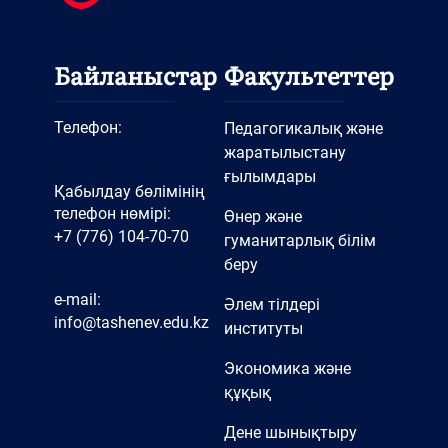
Байланыстар
Факультеттер
Телефон:
Педагогикалық және
жаратылыстану
ғылымдары
Қабылдау бөлімінің
телефон нөмірі:
Өнер және
+7 (776) 104-70-70
гуманитарлық білім
беру
e-mail:
Әлем тілдері
info@tashenev.edu.kz
институты
Экономика және
құқық
Дене шынықтыру