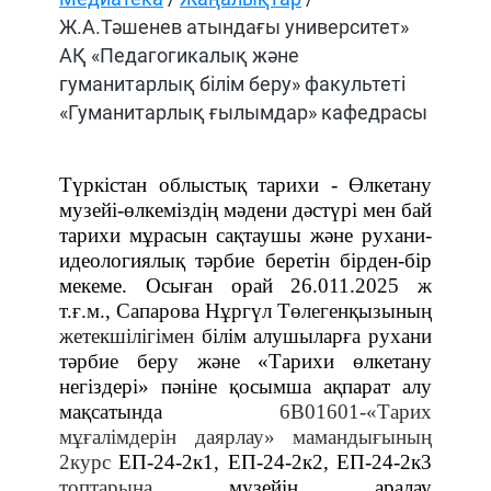
Ж.А.Тәшенев атындағы университет»
АҚ «Педагогикалық және
гуманитарлық білім беру» факультеті
«Гуманитарлық ғылымдар» кафедрасы
Түркістан облыстық тарихи - Өлкетану
музейі-өлкеміздің мәдени дәстүрі мен бай
тарихи мұрасын сақтаушы және рухани-
идеологиялық тәрбие беретін бірден-бір
мекеме. Осыған орай
26.011.2025 ж
т.ғ.м., Сапарова Нұргүл Төлегенқызының
жетекшілігімен
білім алушыларға рухани
тәрбие беру және
«Тарихи өлкетану
негіздері»
пәніне қосымша ақпарат алу
мақсатында
6В01601-«Тарих
мұғалімдерін даярлау» мамандығының
2курс
ЕП-24-2к1, ЕП-24-2к2, ЕП-24-2к3
топтарына
музейін аралау