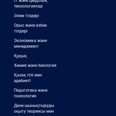
IT және цифрлық
технологиялар
Әлем тілдері
Орыс және өзбек
тілдері
Экономика және
менеджмент
Құқық
Химия және биология
Қазақ тілі мен
әдебиетІ
Педагогика және
психология
Дене шынықтыруды
оқыту теориясы мен