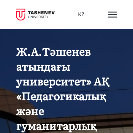
KZ
Ж.А.Тәшенев
атындағы
университет» АҚ
«Педагогикалық
және
гуманитарлық