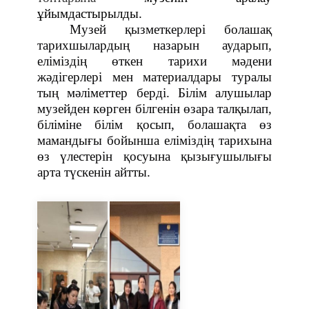
ұйымдастырылды.
Музей қызметкерлері болашақ
тарихшылардың назарын аударып,
еліміздің өткен тарихи мәдени
жәдігерлері мен материалдары туралы
тың мәліметтер берді. Білім алушылар
музейден көрген білгенін өзара талқылап,
біліміне білім қосып, болашақта өз
мамандығы бойынша еліміздің тарихына
өз үлестерін қосуына қызығушылығы
арта түскенін айтты.