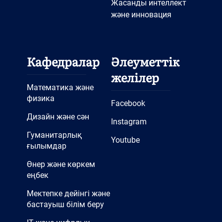
Жасанды интеллект
және инновация
Кафедралар
Әлеуметтік
желілер
Математика және
физика
Facebook
Дизайн және сән
Instagram
Гуманитарлық
Youtube
ғылымдар
Өнер және көркем
еңбек
Мектепке дейінгі және
бастауыш білім беру