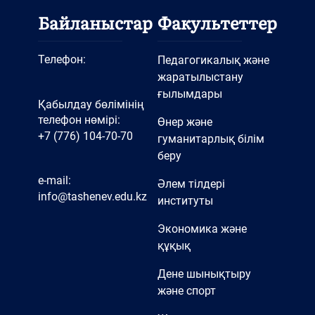
Байланыстар
Факультеттер
Телефон:
Педагогикалық және
жаратылыстану
ғылымдары
Қабылдау бөлімінің
телефон нөмірі:
Өнер және
+7 (776) 104-70-70
гуманитарлық білім
беру
e-mail:
Әлем тілдері
info@tashenev.edu.kz
институты
Экономика және
құқық
Дене шынықтыру
және спорт