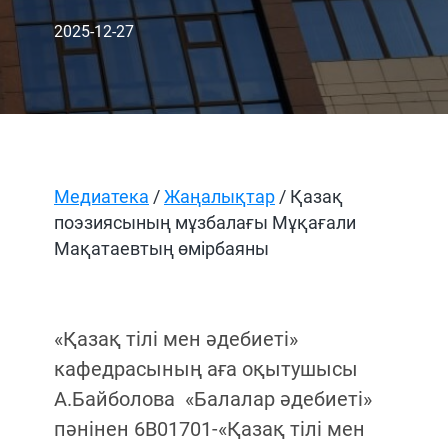
2025-12-27
Медиатека
/
Жаңалықтар
/ Қазақ
поэзиясының мұзбалағы Мұқағали
Мақатаевтың өмірбаяны
«Қазақ тілі мен әдебиеті»
кафедрасының аға оқытушысы
А.Байболова «Балалар әдебиеті»
пәнінен 6В01701-«Қазақ тілі мен