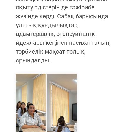
оқыту әдістерін де тәжірибе
жүзінде көрді. Сабақ барысында
ұлттық құндылықтар,
адамгершілік, отансүйгіштік
идеялары кеңінен насихатталып,
тәрбиелік мақсат толық
орындалды.