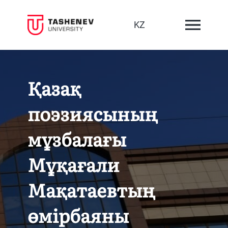
KZ
Қазақ
поэзиясының
мұзбалағы
Мұқағали
Мақатаевтың
өмірбаяны