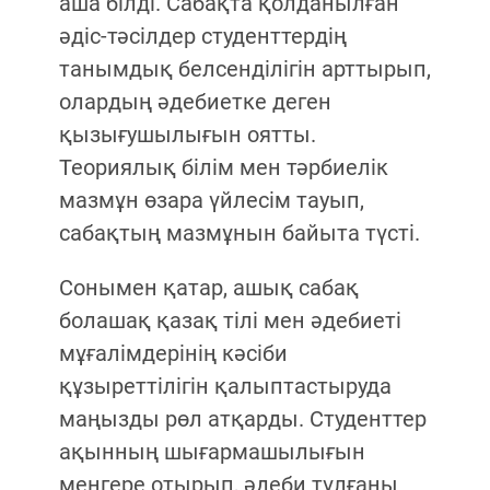
аша білді. Сабақта қолданылған
әдіс-тәсілдер студенттердің
танымдық белсенділігін арттырып,
олардың әдебиетке деген
қызығушылығын оятты.
Теориялық білім мен тәрбиелік
мазмұн өзара үйлесім тауып,
сабақтың мазмұнын байыта түсті.
Сонымен қатар, ашық сабақ
болашақ қазақ тілі мен әдебиеті
мұғалімдерінің кәсіби
құзыреттілігін қалыптастыруда
маңызды рөл атқарды. Студенттер
ақынның шығармашылығын
меңгере отырып, әдеби тұлғаны