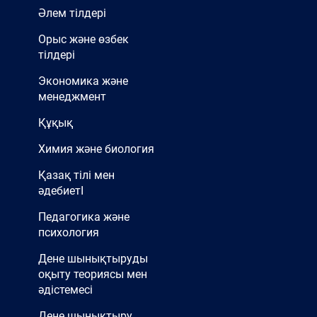
Әлем тілдері
Орыс және өзбек
тілдері
Экономика және
менеджмент
Құқық
Химия және биология
Қазақ тілі мен
әдебиетІ
Педагогика және
психология
Дене шынықтыруды
оқыту теориясы мен
әдістемесі
Дене шынықтыру