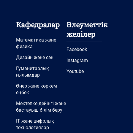
Кафедралар
Әлеуметтік
желілер
Математика және
физика
Facebook
Дизайн және сән
Instagram
Гуманитарлық
Youtube
ғылымдар
Өнер және көркем
еңбек
Мектепке дейінгі және
бастауыш білім беру
IT және цифрлық
технологиялар