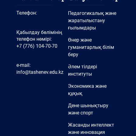
Телефон:
Педагогикалық және
жаратылыстану
ғылымдары
Қабылдау бөлімінің
телефон нөмірі:
Өнер және
+7 (776) 104-70-70
гуманитарлық білім
беру
e-mail:
Әлем тілдері
info@tashenev.edu.kz
институты
Экономика және
құқық
Дене шынықтыру
және спорт
Жасанды интеллект
және инновация